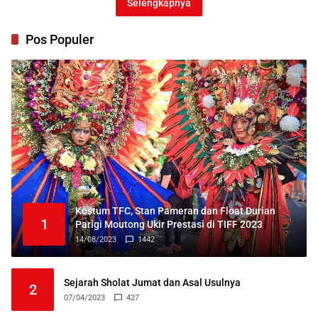
Selengkapnya
Pos Populer
Kostum TFC, Stan Pameran dan Float Durian
1
Parigi Moutong Ukir Prestasi di TIFF 2023
14/08/2023
1442
Sejarah Sholat Jumat dan Asal Usulnya
2
07/04/2023
427