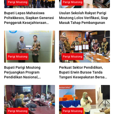
Parigi Moutong
Parigi Moutong
Bupati Lepas Mahasiswa
Usulan Sekolah Rakyat Parigi
Poltekkesos, Siapkan Generasi
Moutong Lolos Verifikasi, Siap
Penggerak Kesejahteraan
Masuk Tahap Pembangunan
Sosial
Parigi Moutong
Parigi Moutong
Bupati Parigi Moutong
Perkuat Sektor Pendidikan,
Perjuangkan Program
Bupati Erwin Burase Tanda
Pendidikan Nasional,
Tangani Kesepakatan Bersama
Kemendikdasmen Beri
dengan UNG
Respons Positif
Parigi Moutong
Parigi Moutong