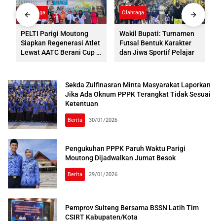
Olahraga
Olahraga
PELTI Parigi Moutong
Wakil Bupati: Turnamen
i
Siapkan Regenerasi Atlet
Futsal Bentuk Karakter
Lewat AATC Berani Cup V
dan Jiwa Sportif Pelajar
2026
Sekda Zulfinasran Minta Masyarakat Laporkan
Jika Ada Oknum PPPK Terangkat Tidak Sesuai
Ketentuan
Berita
30/01/2026
Pengukuhan PPPK Paruh Waktu Parigi
Moutong Dijadwalkan Jumat Besok
Berita
29/01/2026
Pemprov Sulteng Bersama BSSN Latih Tim
CSIRT Kabupaten/Kota