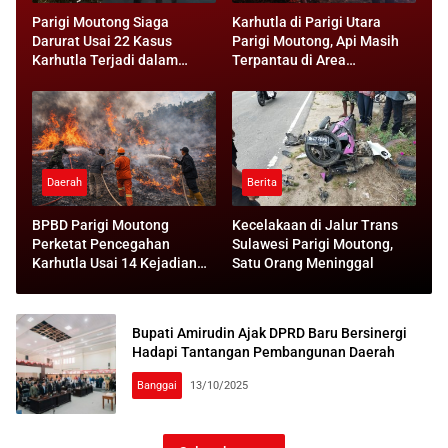
Parigi Moutong Siaga
Karhutla di Parigi Utara
Darurat Usai 22 Kasus
Parigi Moutong, Api Masih
Karhutla Terjadi dalam
Terpantau di Area
Sebulan
Pegunungan
Daerah
Berita
BPBD Parigi Moutong
Kecelakaan di Jalur Trans
Perketat Pencegahan
Sulawesi Parigi Moutong,
Karhutla Usai 14 Kejadian
Satu Orang Meninggal
Kebakaran Lahan
Bupati Amirudin Ajak DPRD Baru Bersinergi
Hadapi Tantangan Pembangunan Daerah
Banggai
13/10/2025