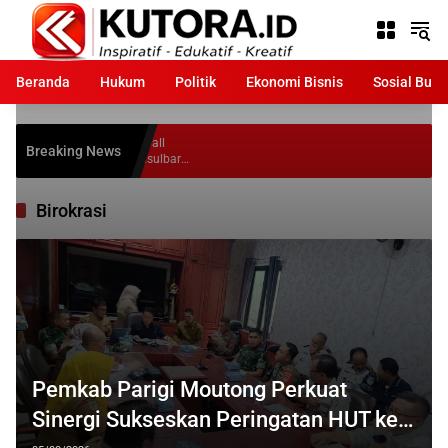
Langsung
ke
konten
Beranda
Hukum
Politik
Ekonomi Bisnis
Sosial Bud
Breaking News
Birokrasi
Pemkab Parigi Moutong Perkuat
Sinergi Sukseskan Peringatan HUT ke-