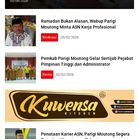
81 RI
05/08/2026
Ramadan Bukan Alasan, Wabup Parigi
Moutong Minta ASN Kerja Profesional
Birokrasi
25/02/2026
Pemkab Parigi Moutong Gelar Sertijab Pejabat
Pimpinan Tinggi dan Administrator
Berita
02/02/2026
Penataan Karier ASN, Parigi Moutong Segera