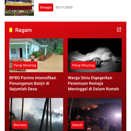
Banggai
05/11/2025
Ragam
Parigi Moutong
Parigi Moutong
BPBD Parimo Intensifkan
Warga Siniu Digegerkan
Penanganan Banjir di
Penemuan Remaja
Sejumlah Desa
Meninggal di Dalam Rumah
Bencana
Daerah