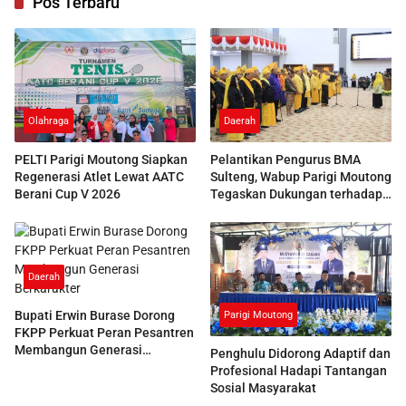
Pos Terbaru
Olahraga
Daerah
PELTI Parigi Moutong Siapkan
Pelantikan Pengurus BMA
Regenerasi Atlet Lewat AATC
Sulteng, Wabup Parigi Moutong
Berani Cup V 2026
Tegaskan Dukungan terhadap
Pelestarian Adat
Daerah
Bupati Erwin Burase Dorong
Parigi Moutong
FKPP Perkuat Peran Pesantren
Membangun Generasi
Penghulu Didorong Adaptif dan
Berkarakter
Profesional Hadapi Tantangan
Sosial Masyarakat