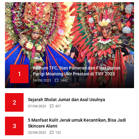
Kostum TFC, Stan Pameran dan Float Durian
1
Parigi Moutong Ukir Prestasi di TIFF 2023
14/08/2023
1442
Sejarah Sholat Jumat dan Asal Usulnya
2
07/04/2023
427
5 Manfaat Kulit Jeruk untuk Kecantikan, Bisa Jadi
3
Skincare Alami
25/04/2023
132