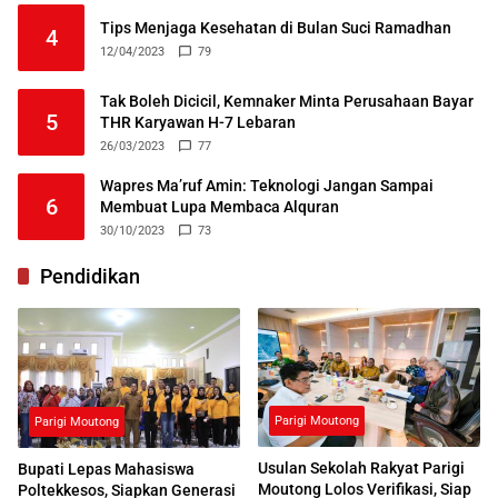
Tips Menjaga Kesehatan di Bulan Suci Ramadhan
4
12/04/2023
79
Tak Boleh Dicicil, Kemnaker Minta Perusahaan Bayar
5
THR Karyawan H-7 Lebaran
26/03/2023
77
Wapres Ma’ruf Amin: Teknologi Jangan Sampai
6
Membuat Lupa Membaca Alquran
30/10/2023
73
Pendidikan
Parigi Moutong
Parigi Moutong
Usulan Sekolah Rakyat Parigi
Bupati Lepas Mahasiswa
Moutong Lolos Verifikasi, Siap
Poltekkesos, Siapkan Generasi