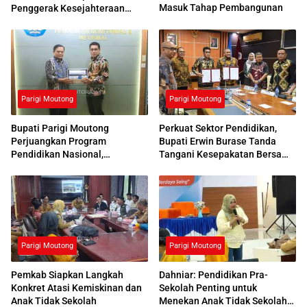
Masuk Tahap Pembangunan
Penggerak Kesejahteraan
Sosial
Parigi Moutong
Parigi Moutong
Bupati Parigi Moutong
Perkuat Sektor Pendidikan,
Perjuangkan Program
Bupati Erwin Burase Tanda
Pendidikan Nasional,
Tangani Kesepakatan Bersama
Kemendikdasmen Beri
dengan UNG
Respons Positif
Parigi Moutong
Parigi Moutong
Pemkab Siapkan Langkah
Dahniar: Pendidikan Pra-
Konkret Atasi Kemiskinan dan
Sekolah Penting untuk
Anak Tidak Sekolah
Menekan Anak Tidak Sekolah