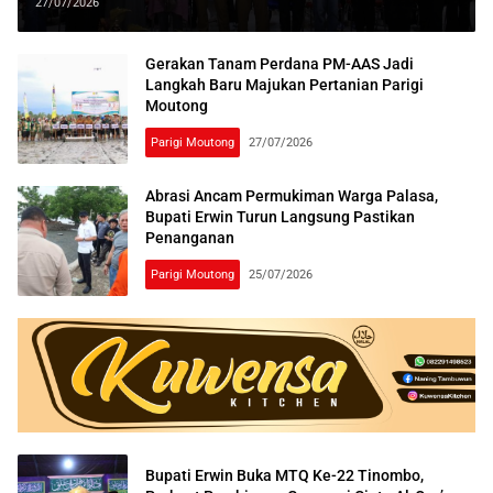
Kesejahteraan Sosial
27/07/2026
Gerakan Tanam Perdana PM-AAS Jadi
Langkah Baru Majukan Pertanian Parigi
Moutong
Parigi Moutong
27/07/2026
Abrasi Ancam Permukiman Warga Palasa,
Bupati Erwin Turun Langsung Pastikan
Penanganan
Parigi Moutong
25/07/2026
Bupati Erwin Buka MTQ Ke-22 Tinombo,