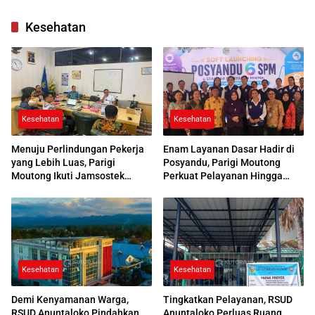
di Parimo
Kesehatan
Kesehatan
Kesehatan
Menuju Perlindungan Pekerja
Enam Layanan Dasar Hadir di
yang Lebih Luas, Parigi
Posyandu, Parigi Moutong
Moutong Ikuti Jamsostek
Perkuat Pelayanan Hingga
Award 2026
Desa
Kesehatan
Kesehatan
Demi Kenyamanan Warga,
Tingkatkan Pelayanan, RSUD
RSUD Anuntaloko Pindahkan
Anuntaloko Perluas Ruang