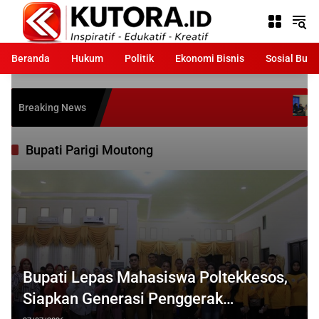
Langsung
ke
konten
Beranda
Hukum
Politik
Ekonomi Bisnis
Sosial Bud
Duta GENRE Pa
Breaking News
Hadirkan Progr
Bupati Parigi Moutong
Bupati Lepas Mahasiswa Poltekkesos,
Siapkan Generasi Penggerak