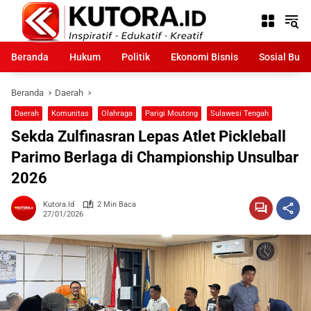
Langsung
ke
konten
Beranda
Hukum
Politik
Ekonomi Bisnis
Sosial Bud
Beranda
Daerah
Daerah
Komunitas
Olahraga
Parigi Moutong
Sulawesi Tengah
Sekda Zulfinasran Lepas Atlet Pickleball
Parimo Berlaga di Championship Unsulbar
2026
Kutora.id
2 Min Baca
27/01/2026