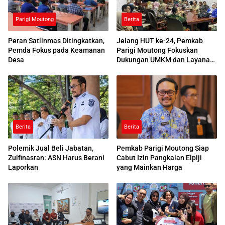
Parigi Moutong
Berita
Peran Satlinmas Ditingkatkan,
Jelang HUT ke-24, Pemkab
Pemda Fokus pada Keamanan
Parigi Moutong Fokuskan
Desa
Dukungan UMKM dan Layanan
Publik
Berita
Berita
Polemik Jual Beli Jabatan,
Pemkab Parigi Moutong Siap
Zulfinasran: ASN Harus Berani
Cabut Izin Pangkalan Elpiji
Laporkan
yang Mainkan Harga