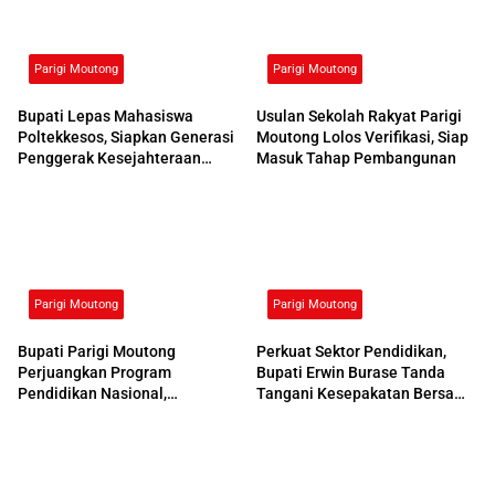
Parigi Moutong
Parigi Moutong
Bupati Lepas Mahasiswa
Usulan Sekolah Rakyat Parigi
Poltekkesos, Siapkan Generasi
Moutong Lolos Verifikasi, Siap
Penggerak Kesejahteraan
Masuk Tahap Pembangunan
Sosial
Parigi Moutong
Parigi Moutong
Bupati Parigi Moutong
Perkuat Sektor Pendidikan,
Perjuangkan Program
Bupati Erwin Burase Tanda
Pendidikan Nasional,
Tangani Kesepakatan Bersama
Kemendikdasmen Beri
dengan UNG
Respons Positif