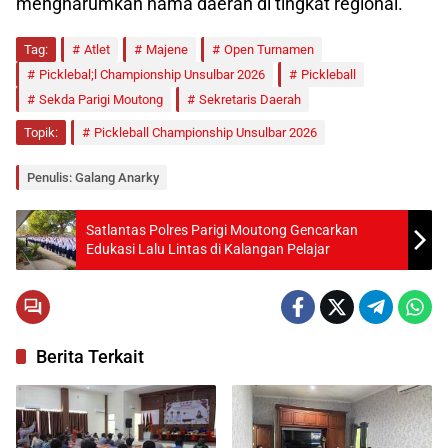
mengharumkan nama daerah di tingkat regional.
Tag:
Atlet
Majene
Open Turnamen
Picklebal;l Championship Unsulbar 2026
Pickleball
Sekda Parigi Moutong
Sekretaris Daerah
Topik:
Pickleball Championship Unsulbar 2026
Penulis: Galang Anarky
Satlantas Polres Parigi Moutong Gencarkan
Edukasi Lalu Lintas di Kalangan Pelajar
Berita Terkait