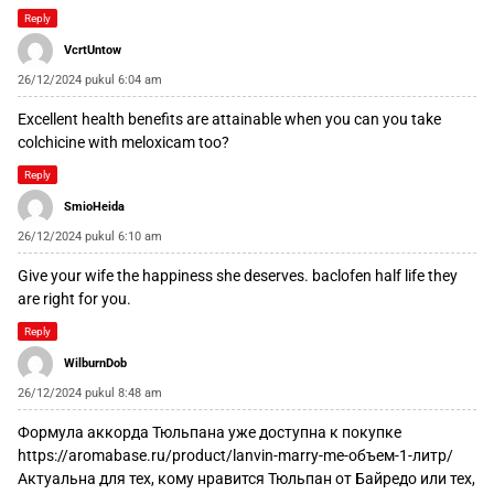
Reply
VcrtUntow
26/12/2024 pukul 6:04 am
Excellent health benefits are attainable when you
can you take
colchicine with meloxicam
too?
Reply
SmioHeida
26/12/2024 pukul 6:10 am
Give your wife the happiness she deserves.
baclofen half life
they
are right for you.
Reply
WilburnDob
26/12/2024 pukul 8:48 am
Формула аккорда Тюльпана уже доступна к покупке
https://aromabase.ru/product/lanvin-marry-me-объем-1-литр/
Актуальна для тех, кому нравится Тюльпан от Байредо или тех,