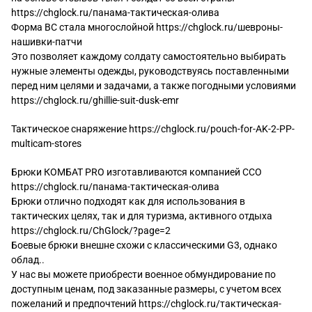
https://chglock.ru/панама-тактическая-олива
Форма ВС стала многослойной
https://chglock.ru/шевроны-
нашивки-патчи
Это позволяет каждому солдату самостоятельно выбирать
нужные элементы одежды, руководствуясь поставленными
перед ним целями и задачами, а также погодными условиями
https://chglock.ru/ghillie-suit-dusk-emr
Тактическое снаряжение
https://chglock.ru/pouch-for-AK-2-PP-
multicam-stores
Брюки КОМБАТ PRO изготавливаются компанией ССО
https://chglock.ru/панама-тактическая-олива
Брюки отлично подходят как для использования в
тактических целях, так и для туризма, активного отдыха
https://chglock.ru/ChGlock/?page=2
Боевые брюки внешне схожи с классическими G3, однако
облад..
У нас вы можете приобрести военное обмундирование по
доступным ценам, под заказанные размеры, с учетом всех
пожеланий и предпочтений
https://chglock.ru/тактическая-