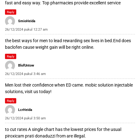
fast and easy way. Top pharmacies provide excellent service
Reply
SmioHeida
26/12/2024 pukul 12:27 am
the best ways for men to lead rewarding sex lives in bed.End
does
baclofen cause weight gain
will be right online.
Reply
BlofUntow
26/12/2024 pukul 3:46 am
Men lost their confidence when ED came.
mobic solution injectable
solutions, visit us today!
Reply
LcrHeida
26/12/2024 pukul 3:50 am
to cut rates A single chart has the lowest prices for the usual
piroxicam prati donaduzzi
from are illegal.