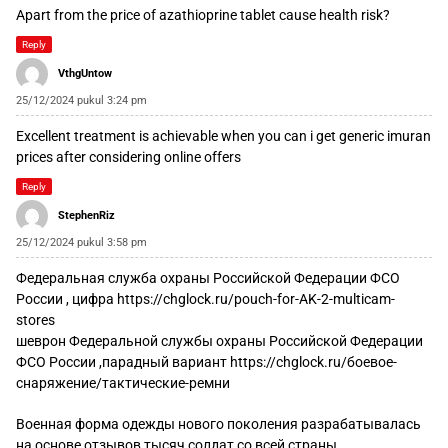
Apart from the price of
azathioprine tablet
cause health risk?
Reply
VthgUntow
25/12/2024 pukul 3:24 pm
Excellent treatment is achievable when you
can i get generic imuran
prices
after considering online offers
Reply
StephenRiz
25/12/2024 pukul 3:58 pm
Федеральная служба охраны Российской Федерации ФСО
России , цифра
https://chglock.ru/pouch-for-AK-2-multicam-
stores
шеврон Федеральной службы охраны Российской Федерации
ФСО России ,парадный вариант
https://chglock.ru/боевое-
снаряжение/тактические-ремни
Военная форма одежды нового поколения разрабатывалась
на основе отзывов тысяч солдат со всей страны