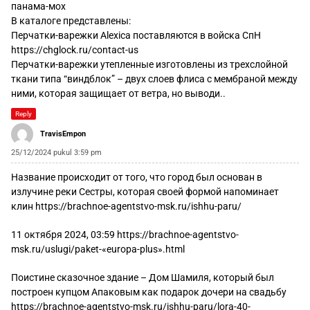
панама-мох
В каталоге представлены:
Перчатки-варежки Alexica поставляются в войска СпН
https://chglock.ru/contact-us
Перчатки-варежки утепленные изготовлены из трехслойной
ткани типа “виндблок” – двух слоев флиса с мембраной между
ними, которая защищает от ветра, но выводи..
Reply
TravisEmpon
25/12/2024 pukul 3:59 pm
Название происходит от того, что город был основан в
излучине реки Сестры, которая своей формой напоминает
клин
https://brachnoe-agentstvo-msk.ru/ishhu-paru/
11 октября 2024, 03:59
https://brachnoe-agentstvo-
msk.ru/uslugi/paket-«europa-plus».html
Поистине сказочное здание – Дом Шамиля, который был
построен купцом Апаковым как подарок дочери на свадьбу
https://brachnoe-agentstvo-msk.ru/ishhu-paru/lora-40-