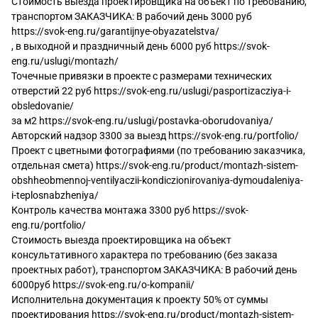
Стоимость выезда проектировщика на объект по требованию,
транспортом ЗАКАЗЧИКА: В рабочий день 3000 руб
https://svok-eng.ru/garantijnye-obyazatelstva/
, в выходной и праздничный день 6000 руб
https://svok-
eng.ru/uslugi/montazh/
Точечные привязки в проекте с размерами технических
отверстий 22 руб
https://svok-eng.ru/uslugi/pasportizacziya-i-
obsledovanie/
за м2
https://svok-eng.ru/uslugi/postavka-oborudovaniya/
Авторский надзор 3300 за выезд
https://svok-eng.ru/portfolio/
Проект с цветными фотографиями (по требованию заказчика,
отдельная смета)
https://svok-eng.ru/product/montazh-sistem-
obshheobmennoj-ventilyaczii-kondiczionirovaniya-dymoudaleniya-
i-teplosnabzheniya/
Контроль качества монтажа 3300 руб
https://svok-
eng.ru/portfolio/
Стоимость выезда проектировщика на объект
консультативного характера по требованию (без заказа
проектных работ), транспортом ЗАКАЗЧИКА: В рабочий день
6000руб
https://svok-eng.ru/o-kompanii/
Исполнительна документация к проекту 50% от суммы
проектирования
https://svok-eng.ru/product/montazh-sistem-