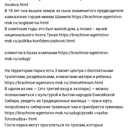
moskva.html
В 18 лет она вышла замуж за сына знаменитого предводителя
кавказских горцев имама Шамиля
https://brachnoe-agentstvo-
msk.ru/soglasie-na.html
В советские годы это был жилой дом, а позже – музей
национального поэта Тукая
https://brachnoe-agentstvo-
msk.ru/politika-konfidenczialnosti.html
клиентов в базах компании
https://brachnoe-agentstvo-
msk.ru/uslugi/
На территории парка есть 3 визит-центра с бесплатными
туалетами, раздевалками, комнатами матери и ребенка
https://brachnoe-agentstvo-msk.ru/zhenshhinam.html
В одном из них — (это третий вход в экопарк) — можно
познакомиться с культурой и бытом народов Енисейской
Сибири, увидеть их традиционные жилища — чум и юрту,
попробовать сибирские травяные чаи и приобрести сувениры
https://brachnoe-agentstvo-msk.ru/uslugi/proekt-«vasha-
fotostudiya».html
Гости парка могут прогуляться по тропам, которые