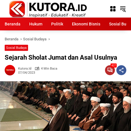
Langsung
ke
konten
Beranda
Hukum
Politik
Ekonomi Bisnis
Sosial Bud
Beranda
Sosial Budaya
Sosial Budaya
Sejarah Sholat Jumat dan Asal Usulnya
427
Kutora.id
4 Min Baca
07/04/2023