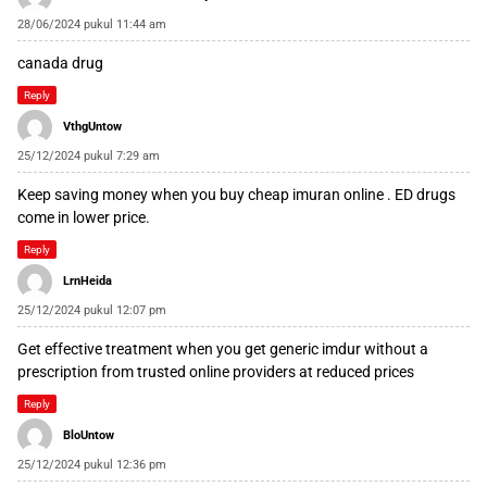
28/06/2024 pukul 11:44 am
canada drug
Reply
VthgUntow
25/12/2024 pukul 7:29 am
Keep saving money when you
buy cheap imuran online
. ED drugs
come in lower price.
Reply
LrnHeida
25/12/2024 pukul 12:07 pm
Get effective treatment when you
get generic imdur without a
prescription
from trusted online providers at reduced prices
Reply
BloUntow
25/12/2024 pukul 12:36 pm