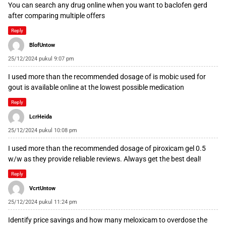
You can search any drug online when you want to
baclofen gerd
after comparing multiple offers
Reply
BlofUntow
25/12/2024 pukul 9:07 pm
I used more than the recommended dosage of
is mobic used for
gout
is available online at the lowest possible medication
Reply
LcrHeida
25/12/2024 pukul 10:08 pm
I used more than the recommended dosage of
piroxicam gel 0.5
w/w
as they provide reliable reviews. Always get the best deal!
Reply
VcrtUntow
25/12/2024 pukul 11:24 pm
Identify price savings and
how many meloxicam to overdose
the