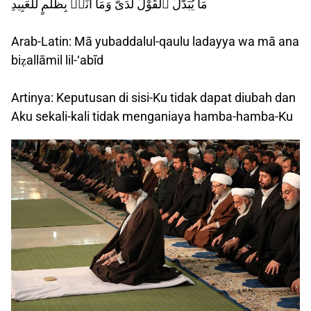
مَا يُبَدَّلُ ٱلْقَوْلُ لَدَىَّ وَمَآ أَنَا۠ بِظَلَّٰمٍ لِّلْعَبِيدِ
Arab-Latin: Mā yubaddalul-qaulu ladayya wa mā ana
biẓallāmil lil-‘abīd
Artinya: Keputusan di sisi-Ku tidak dapat diubah dan
Aku sekali-kali tidak menganiaya hamba-hamba-Ku