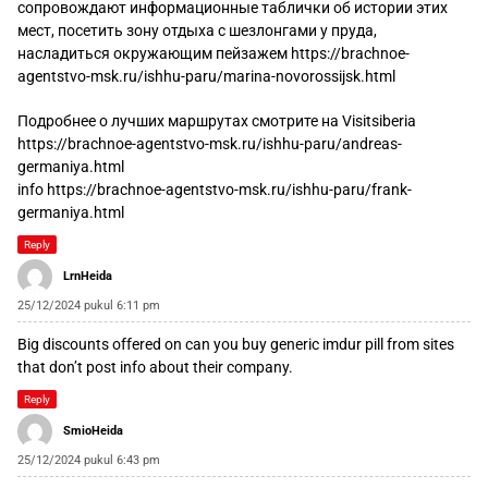
сопровождают информационные таблички об истории этих
мест, посетить зону отдыха с шезлонгами у пруда,
насладиться окружающим пейзажем
https://brachnoe-
agentstvo-msk.ru/ishhu-paru/marina-novorossijsk.html
Подробнее о лучших маршрутах смотрите на Visitsiberia
https://brachnoe-agentstvo-msk.ru/ishhu-paru/andreas-
germaniya.html
info
https://brachnoe-agentstvo-msk.ru/ishhu-paru/frank-
germaniya.html
Reply
LrnHeida
25/12/2024 pukul 6:11 pm
Big discounts offered on
can you buy generic imdur pill
from sites
that don’t post info about their company.
Reply
SmioHeida
25/12/2024 pukul 6:43 pm