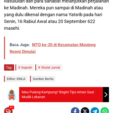
Rasulullah dan para sahabat melanjutkan perjalanan
ke Madinah. Mereka pun sampai di Madinah atau
yang dulu dikenal dengan nama Yatsrib pada hari
Senin, 16 Rabiul Awal atau 20 September 622
masehi.
Baca Juga:
MTQ ke-20 di Kecamatan Moutong
Resmi Dimulai
Tag:
Sejarah
Sholat Jumat
Editor: KMLA
Sumber Berita
Mau Pulang Kampung? Begini Tips Aman Saat
Mudik Lebaran
427