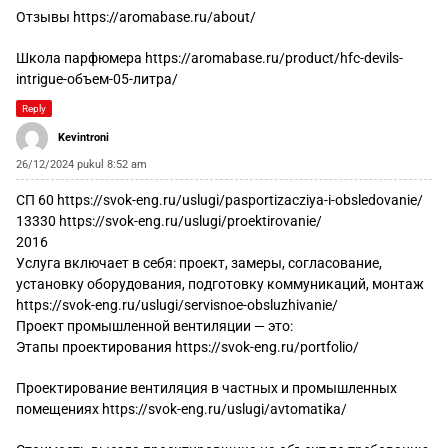
Отзывы
https://aromabase.ru/about/
Школа парфюмера
https://aromabase.ru/product/hfc-devils-
intrigue-объем-05-литра/
Reply
Kevintroni
26/12/2024 pukul 8:52 am
СП 60
https://svok-eng.ru/uslugi/pasportizacziya-i-obsledovanie/
13330
https://svok-eng.ru/uslugi/proektirovanie/
2016
Услуга включает в себя: проект, замеры, согласование,
установку оборудования, подготовку коммуникаций, монтаж
https://svok-eng.ru/uslugi/servisnoe-obsluzhivanie/
Проект промышленной вентиляции — это:
Этапы проектирования
https://svok-eng.ru/portfolio/
Проектирование вентиляция в частных и промышленных
помещениях
https://svok-eng.ru/uslugi/avtomatika/