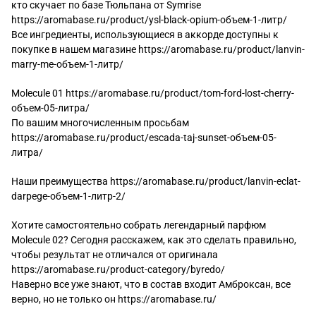
кто скучает по базе Тюльпана от Symrise
https://aromabase.ru/product/ysl-black-opium-объем-1-литр/
Все ингредиенты, использующиеся в аккорде доступны к
покупке в нашем магазине
https://aromabase.ru/product/lanvin-
marry-me-объем-1-литр/
Molecule 01
https://aromabase.ru/product/tom-ford-lost-cherry-
объем-05-литра/
По вашим многочисленным просьбам
https://aromabase.ru/product/escada-taj-sunset-объем-05-
литра/
Наши преимущества
https://aromabase.ru/product/lanvin-eclat-
darpege-объем-1-литр-2/
Хотите самостоятельно собрать легендарный парфюм
Molecule 02? Сегодня расскажем, как это сделать правильно,
чтобы результат не отличался от оригинала
https://aromabase.ru/product-category/byredo/
Наверно все уже знают, что в состав входит Амброксан, все
верно, но не только он
https://aromabase.ru/