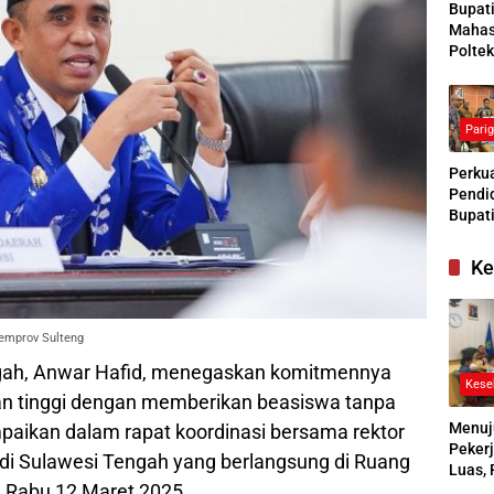
Bupat
Mahas
Poltek
Siapk
Gener
Pengg
Pari
Kesej
Sosial
Perkua
Pendid
Bupati
Buras
Tanga
Ke
Kesep
Bersa
denga
emprov Sulteng
gah, Anwar Hafid, menegaskan komitmennya
Kese
n tinggi dengan memberikan beasiswa tanpa
Menuj
mpaikan dalam rapat koordinasi bersama rektor
Pekerj
 di Sulawesi Tengah yang berlangsung di Ruang
Luas, 
a Rabu 12 Maret 2025.
Ikuti