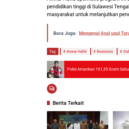
pendidikan tinggi di Sulawesi Tenga
masyarakat untuk melanjutkan pendid
Baca Juga:
Mengenal Asal usul Tor
Tag:
Anwar Hafid
Beasiswa
Gub
Polisi Amankan 101,35 Gram Sabu
Berita Terkait