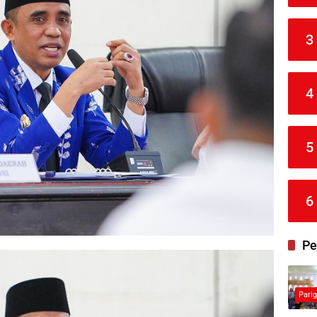
3
4
5
6
Pe
Pari