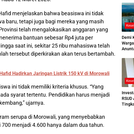
2026
afid menjelaskan bahwa beasiswa ini tidak
a baru, tetapi juga bagi mereka yang masih
Kese
 Provinsi telah mengalokasikan anggaran yang
nerima bantuan sebesar Rp4 juta per
Demi 
Warga
ingga saat ini, sekitar 25 ribu mahasiswa telah
Anunt
mlah tersebut diperkirakan akan terus bertambah.
Ruang
Jenaz
afid Hadirkan Jaringan Listrik 150 kV di Morowali
Kese
 ini tidak memiliki kriteria khusus. “Yang
Invest
n ada syarat tertentu. Pendidikan harus menjadi
RSUD 
erkembang,” ujarnya.
Tingk
Bedah
Bertek
ogram serupa di Morowali, yang menyebabkan
 700 menjadi 4.600 hanya dalam dua tahun.