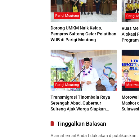
Parigi Moutong
Parigi 
Dorong UMKM Naik Kelas,
Ruas Me
Pemprov Sulteng Gelar Pelatihan
Alokasi 
WUB di Parigi Moutong
Program 
Parigi Moutong
Morowal
Transmigrasi Tinombala Raya
Morowal
Setengah Abad, Gubernur
Maskot d
Sulteng Ajak Warga Siapkan
Sulawes
Generasi Unggul
Tinggalkan Balasan
Alamat email Anda tidak akan dipublikasikan.