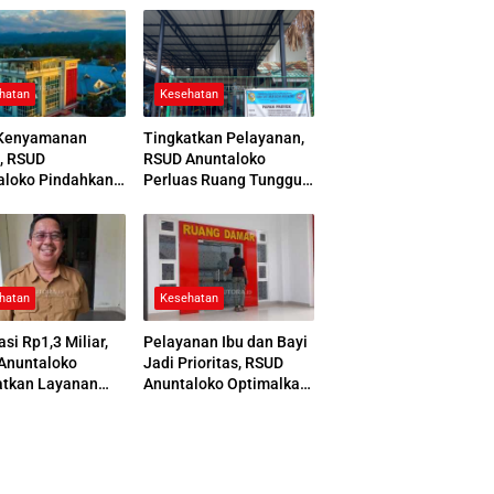
hatan
Kesehatan
Kenyamanan
Tingkatkan Pelayanan,
, RSUD
RSUD Anuntaloko
aloko Pindahkan
Perluas Ruang Tunggu
 Pemulasaraan
Apotek dan Tata Area
ah
Parkir
hatan
Kesehatan
asi Rp1,3 Miliar,
Pelayanan Ibu dan Bayi
Anuntaloko
Jadi Prioritas, RSUD
atkan Layanan
Anuntaloko Optimalkan
 Saraf
Gedung Ruang Damar
nologi Tinggi