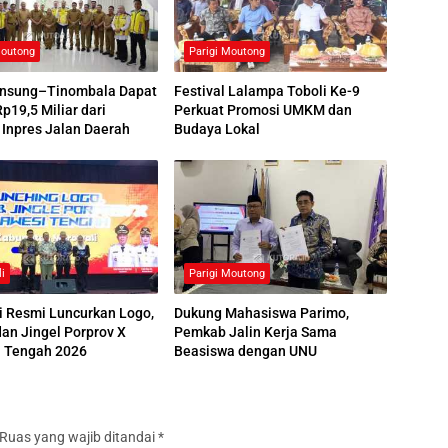
Moutong
Parigi Moutong
nsung–Tinombala Dapat
Festival Lalampa Toboli Ke-9
Rp19,5 Miliar dari
Perkuat Promosi UMKM dan
Inpres Jalan Daerah
Budaya Lokal
i
Parigi Moutong
i Resmi Luncurkan Logo,
Dukung Mahasiswa Parimo,
an Jingel Porprov X
Pemkab Jalin Kerja Sama
i Tengah 2026
Beasiswa dengan UNU
Ruas yang wajib ditandai
*