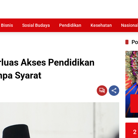
 Bisnis
Sosial Budaya
Pendidikan
Kesehatan
Nasiona
Po
rluas Akses Pendidikan
pa Syarat
2