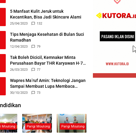
5 Manfaat Kulit Jeruk untuk
Kecantikan, Bisa Jadi Skincare Alami
25/04/2023
132
Tips Menjaga Kesehatan di Bulan Suci
Ramadhan
12/04/2023
79
Tak Boleh Dicicil, Kemnaker Minta
Perusahaan Bayar THR Karyawan H-7
Lebaran
26/03/2023
77
Wapres Ma’ruf Amin: Teknologi Jangan
Sampai Membuat Lupa Membaca
Alquran
30/10/2023
73
ndidikan
gi Moutong
Parigi Moutong
Parigi Moutong