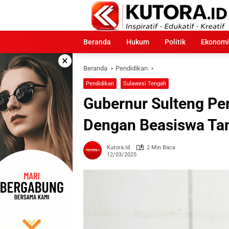
Langsung
ke
konten
Beranda
Hukum
Politik
Ekonomi
×
Beranda
Pendidikan
Pendidikan
Sulawesi Tengah
Gubernur Sulteng Pe
Dengan Beasiswa Tan
Kutora.id
2 Min Baca
12/03/2025