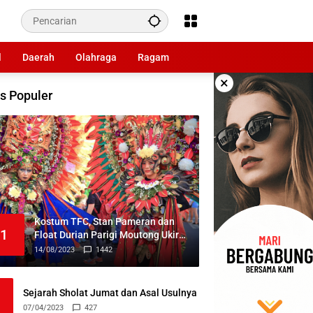
l
Daerah
Olahraga
Ragam
×
s Populer
Kostum TFC, Stan Pameran dan
1
Float Durian Parigi Moutong Ukir
Prestasi di TIFF 2023
14/08/2023
1442
Sejarah Sholat Jumat dan Asal Usulnya
07/04/2023
427