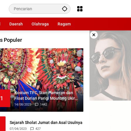
l
Daerah
Olahraga
Ragam
×
s Populer
Kostum TFC, Stan Pameran dan
1
Float Durian Parigi Moutong Ukir
Prestasi di TIFF 2023
14/08/2023
1442
Sejarah Sholat Jumat dan Asal Usulnya
07/04/2023
427