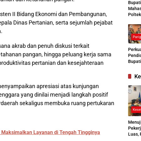
Bupat
Mahas
sisten II Bidang Ekonomi dan Pembangunan,
Poltek
Siapk
ala Dinas Pertanian, serta sejumlah pejabat
Gener
.
Pengg
Pari
Kesej
Sosial
na akrab dan penuh diskusi terkait
Perkua
tahanan pangan, hingga peluang kerja sama
Pendid
Bupati
roduktivitas pertanian dan kesejahteraan
Buras
Tanga
Ke
Kesep
enyampaikan apresiasi atas kunjungan
Bersa
denga
gara yang dinilai menjadi langkah positif
daerah sekaligus membuka ruang pertukaran
Kese
Menuj
Pekerj
i Maksimalkan Layanan di Tengah Tingginya
Luas, 
Ikuti