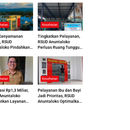
hatan
Kesehatan
Kenyamanan
Tingkatkan Pelayanan,
, RSUD
RSUD Anuntaloko
aloko Pindahkan
Perluas Ruang Tunggu
 Pemulasaraan
Apotek dan Tata Area
ah
Parkir
hatan
Kesehatan
asi Rp1,3 Miliar,
Pelayanan Ibu dan Bayi
Anuntaloko
Jadi Prioritas, RSUD
atkan Layanan
Anuntaloko Optimalkan
 Saraf
Gedung Ruang Damar
nologi Tinggi