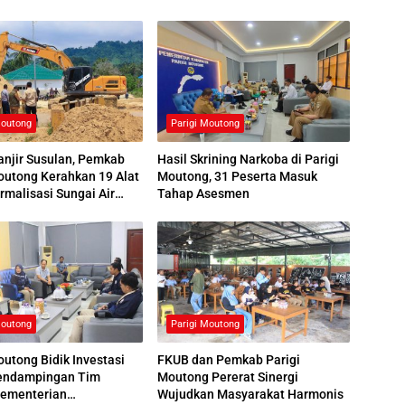
Moutong
Parigi Moutong
njir Susulan, Pemkab
Hasil Skrining Narkoba di Parigi
outong Kerahkan 19 Alat
Moutong, 31 Peserta Masuk
rmalisasi Sungai Air
Tahap Asesmen
Moutong
Parigi Moutong
outong Bidik Investasi
FKUB dan Pemkab Parigi
endampingan Tim
Moutong Pererat Sinergi
Kementerian
Wujudkan Masyarakat Harmonis