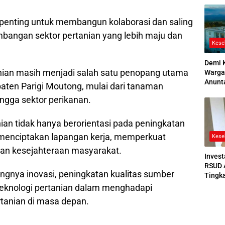
2026
penting untuk membangun kolaborasi dan saling
bangan sektor pertanian yang lebih maju dan
Kese
Demi 
nian masih menjadi salah satu penopang utama
Warga
Anunt
ten Parigi Moutong, mulai dari tanaman
Ruang
ingga sektor perikanan.
Jenaz
n tidak hanya berorientasi pada peningkatan
 menciptakan lapangan kerja, memperkuat
Kese
an kesejahteraan masyarakat.
Invest
RSUD 
ngnya inovasi, peningkatan kualitas sumber
Tingk
Bedah
teknologi pertanian dalam menghadapi
Bertek
tanian di masa depan.