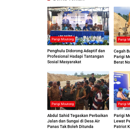
Parigi Moutong
Parigi 
Penghulu Didorong Adaptif dan
Cegah Ba
Profesional Hadapi Tantangan
Parigi M
Sosial Masyarakat
Berat No
Panas
Parigi Moutong
Parigi 
Abdul Sahid Tegaskan Perbaikan
Parigi M
Jalan dan Sungai di Desa Air
Lewat P
Panas Tak Boleh Ditunda
Patriot 