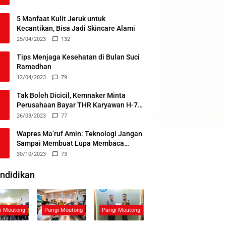
5 Manfaat Kulit Jeruk untuk
Kecantikan, Bisa Jadi Skincare Alami
25/04/2023
132
Tips Menjaga Kesehatan di Bulan Suci
Ramadhan
12/04/2023
79
Tak Boleh Dicicil, Kemnaker Minta
Perusahaan Bayar THR Karyawan H-7
Lebaran
26/03/2023
77
Wapres Ma’ruf Amin: Teknologi Jangan
Sampai Membuat Lupa Membaca
Alquran
30/10/2023
73
ndidikan
gi Moutong
Parigi Moutong
Parigi Moutong