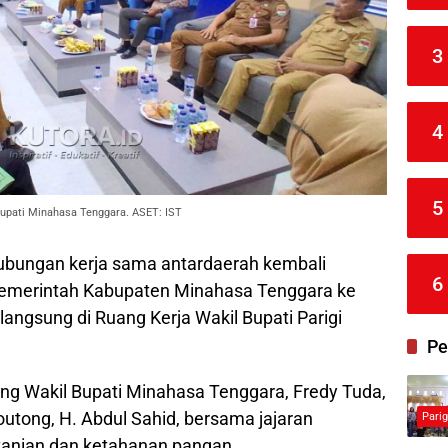
3
4
5
upati Minahasa Tenggara. ASET: IST
bungan kerja sama antardaerah kembali
6
 Pemerintah Kabupaten Minahasa Tenggara ke
angsung di Ruang Kerja Wakil Bupati Parigi
Pe
ung Wakil Bupati Minahasa Tenggara, Fredy Tuda,
outong, H. Abdul Sahid, bersama jajaran
Pari
rtanian dan ketahanan pangan.