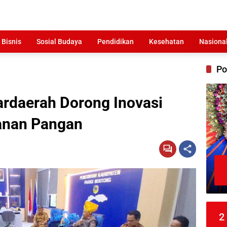
 Bisnis
Sosial Budaya
Pendidikan
Kesehatan
Nasiona
Po
ardaerah Dorong Inovasi
anan Pangan
2