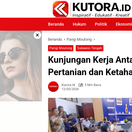
Langsung
ke
konten
Beranda
Hukum
Politik
Ekonomi
×
Beranda
Parigi Moutong
Parigi Moutong
Sulawesi Tengah
Kunjungan Kerja Ant
Pertanian dan Ketah
Kutora.id
3 Min Baca
12/05/2026