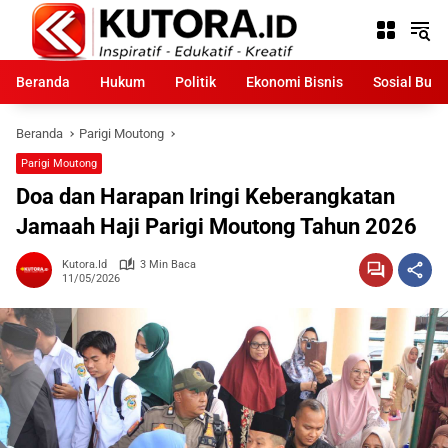
Langsung
ke
konten
Beranda
Hukum
Politik
Ekonomi Bisnis
Sosial Bud
Beranda
Parigi Moutong
Parigi Moutong
Doa dan Harapan Iringi Keberangkatan
Jamaah Haji Parigi Moutong Tahun 2026
Kutora.id
3 Min Baca
11/05/2026