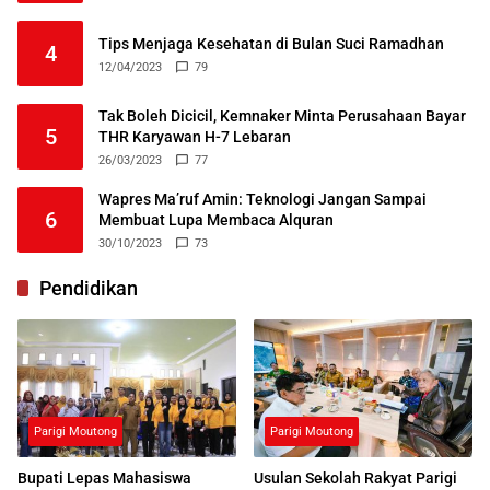
Tips Menjaga Kesehatan di Bulan Suci Ramadhan
4
12/04/2023
79
Tak Boleh Dicicil, Kemnaker Minta Perusahaan Bayar
5
THR Karyawan H-7 Lebaran
26/03/2023
77
Wapres Ma’ruf Amin: Teknologi Jangan Sampai
6
Membuat Lupa Membaca Alquran
30/10/2023
73
Pendidikan
Parigi Moutong
Parigi Moutong
Bupati Lepas Mahasiswa
Usulan Sekolah Rakyat Parigi