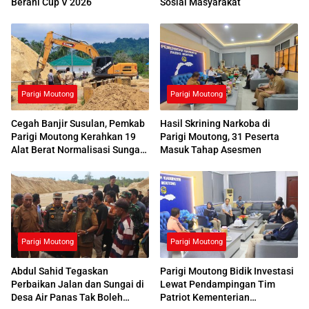
Berani Cup V 2026
Sosial Masyarakat
Parigi Moutong
Parigi Moutong
Cegah Banjir Susulan, Pemkab
Hasil Skrining Narkoba di
Parigi Moutong Kerahkan 19
Parigi Moutong, 31 Peserta
Alat Berat Normalisasi Sungai
Masuk Tahap Asesmen
Air Panas
Parigi Moutong
Parigi Moutong
Abdul Sahid Tegaskan
Parigi Moutong Bidik Investasi
Perbaikan Jalan dan Sungai di
Lewat Pendampingan Tim
Desa Air Panas Tak Boleh
Patriot Kementerian