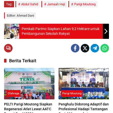
Tag:
Abdul Sahid
Jamaah Haji
Parigi Moutong
Editor: Ahmad Dani
Pemkab Parimo Siapkan Lahan 9,2 Hektare untuk
Pembangunan Sekolah Rakyat
Berita Terkait
Olahraga
Parigi Moutong
PELTI Parigi Moutong Siapkan
Penghulu Didorong Adaptif dan
Regenerasi Atlet Lewat AATC
Profesional Hadapi Tantangan