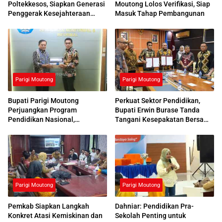
Poltekkesos, Siapkan Generasi
Moutong Lolos Verifikasi, Siap
Penggerak Kesejahteraan
Masuk Tahap Pembangunan
Sosial
Parigi Moutong
Parigi Moutong
Bupati Parigi Moutong
Perkuat Sektor Pendidikan,
Perjuangkan Program
Bupati Erwin Burase Tanda
Pendidikan Nasional,
Tangani Kesepakatan Bersama
Kemendikdasmen Beri
dengan UNG
Respons Positif
Parigi Moutong
Parigi Moutong
Pemkab Siapkan Langkah
Dahniar: Pendidikan Pra-
Konkret Atasi Kemiskinan dan
Sekolah Penting untuk