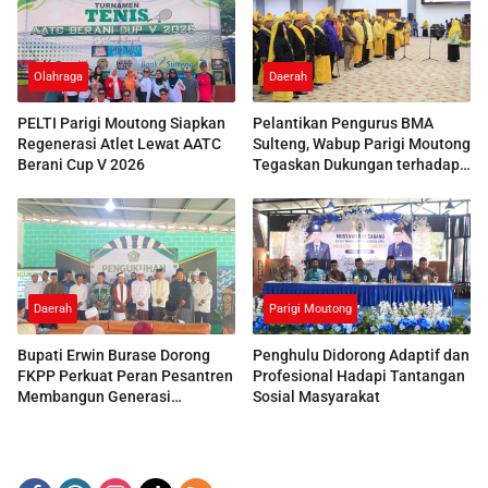
Olahraga
Daerah
PELTI Parigi Moutong Siapkan
Pelantikan Pengurus BMA
Regenerasi Atlet Lewat AATC
Sulteng, Wabup Parigi Moutong
Berani Cup V 2026
Tegaskan Dukungan terhadap
Pelestarian Adat
Daerah
Parigi Moutong
Bupati Erwin Burase Dorong
Penghulu Didorong Adaptif dan
FKPP Perkuat Peran Pesantren
Profesional Hadapi Tantangan
Membangun Generasi
Sosial Masyarakat
Berkarakter