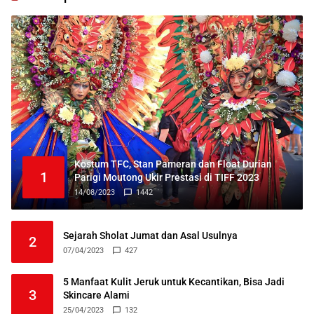
Kostum TFC, Stan Pameran dan Float Durian
1
Parigi Moutong Ukir Prestasi di TIFF 2023
14/08/2023
1442
Sejarah Sholat Jumat dan Asal Usulnya
2
07/04/2023
427
5 Manfaat Kulit Jeruk untuk Kecantikan, Bisa Jadi
3
Skincare Alami
25/04/2023
132