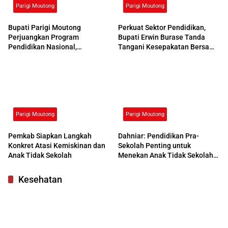
Parigi Moutong
Parigi Moutong
Bupati Parigi Moutong
Perkuat Sektor Pendidikan,
Perjuangkan Program
Bupati Erwin Burase Tanda
Pendidikan Nasional,
Tangani Kesepakatan Bersama
Kemendikdasmen Beri
dengan UNG
Respons Positif
Parigi Moutong
Parigi Moutong
Pemkab Siapkan Langkah
Dahniar: Pendidikan Pra-
Konkret Atasi Kemiskinan dan
Sekolah Penting untuk
Anak Tidak Sekolah
Menekan Anak Tidak Sekolah
di Parimo
Kesehatan