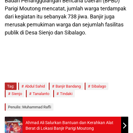
Badan Penanggulangan Bencana Daerah (BPBD)
Parigi Moutong mencatat, jumlah warga terdampak
dari kegiatan itu sebanyak 738 jiwa. Banjir juga
merusak pemukiman warga dan sejumlah fasilitas
publik di Desa Sienjo dan Sibalago.
Tag:
Abdul Sahid
Banjir Bandang
Sibalago
Sienjo
Tanalanto
Tindaki
Penulis: Muhammad Rafli
Ahmad Ali Salurkan Bantuan dan Kerahkan Alat
Berat di Lokasi Banjir Parigi Moutong