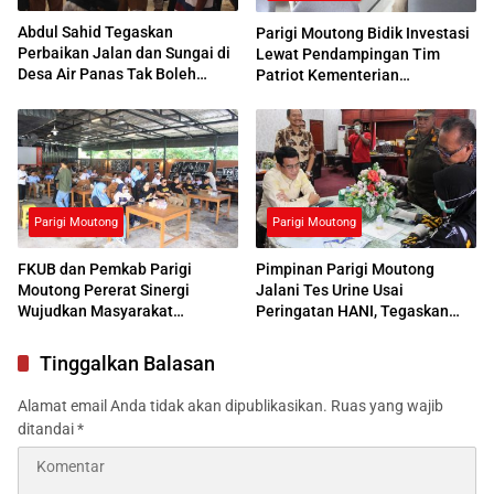
Abdul Sahid Tegaskan
Parigi Moutong Bidik Investasi
Perbaikan Jalan dan Sungai di
Lewat Pendampingan Tim
Desa Air Panas Tak Boleh
Patriot Kementerian
Ditunda
Transmigrasi
Parigi Moutong
Parigi Moutong
FKUB dan Pemkab Parigi
Pimpinan Parigi Moutong
Moutong Pererat Sinergi
Jalani Tes Urine Usai
Wujudkan Masyarakat
Peringatan HANI, Tegaskan
Harmonis
Komitmen Perangi Narkoba
Tinggalkan Balasan
Alamat email Anda tidak akan dipublikasikan.
Ruas yang wajib
ditandai
*