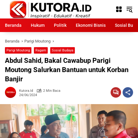
Langsung
ke
konten
Beranda
Hukum
Politik
Ekonomi Bisnis
Sosial Bud
Beranda
Parigi Moutong
Parigi Moutong
Ragam
Sosial Budaya
Abdul Sahid, Bakal Cawabup Parigi
Moutong Salurkan Bantuan untuk Korban
Banjir
Kutora.id
2 Min Baca
24/06/2024