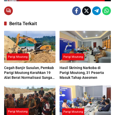
Berita Terkait
Parigi Moutong
Parigi Moutong
Cegah Banjir Susulan, Pemkab
Hasil Skrining Narkoba di
Parigi Moutong Kerahkan 19
Parigi Moutong, 31 Peserta
Alat Berat Normalisasi Sungai
Masuk Tahap Asesmen
Air Panas
Parigi Moutong
Parigi Moutong