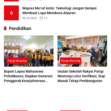
Wapres Ma’ruf Amin: Teknologi Jangan Sampai
6
Membuat Lupa Membaca Alquran
30/10/2023
73
Pendidikan
Parigi Moutong
Parigi Moutong
Bupati Lepas Mahasiswa
Usulan Sekolah Rakyat Parigi
Poltekkesos, Siapkan Generasi
Moutong Lolos Verifikasi, Siap
Penggerak Kesejahteraan
Masuk Tahap Pembangunan
Sosial