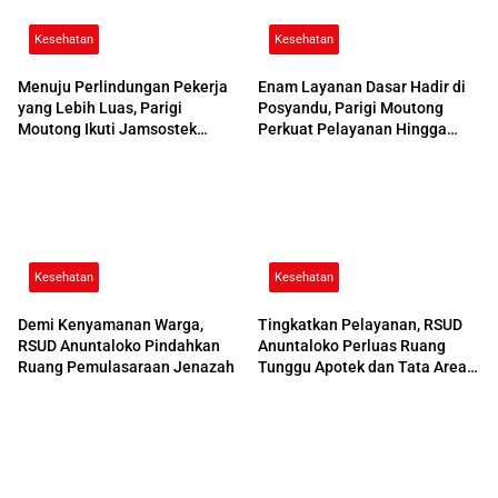
Kesehatan
Kesehatan
Menuju Perlindungan Pekerja
Enam Layanan Dasar Hadir di
yang Lebih Luas, Parigi
Posyandu, Parigi Moutong
Moutong Ikuti Jamsostek
Perkuat Pelayanan Hingga
Award 2026
Desa
Kesehatan
Kesehatan
Demi Kenyamanan Warga,
Tingkatkan Pelayanan, RSUD
RSUD Anuntaloko Pindahkan
Anuntaloko Perluas Ruang
Ruang Pemulasaraan Jenazah
Tunggu Apotek dan Tata Area
Parkir