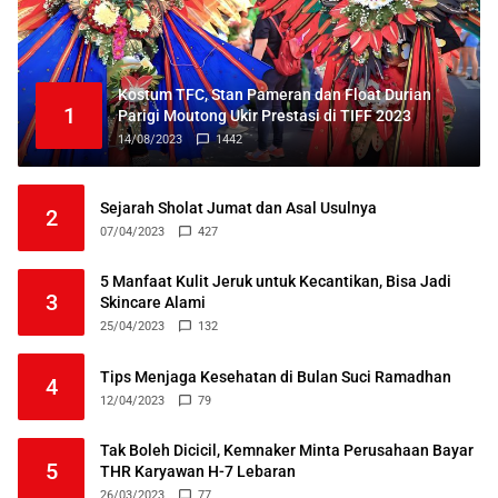
Kostum TFC, Stan Pameran dan Float Durian
1
Parigi Moutong Ukir Prestasi di TIFF 2023
14/08/2023
1442
Sejarah Sholat Jumat dan Asal Usulnya
2
07/04/2023
427
5 Manfaat Kulit Jeruk untuk Kecantikan, Bisa Jadi
3
Skincare Alami
25/04/2023
132
Tips Menjaga Kesehatan di Bulan Suci Ramadhan
4
12/04/2023
79
Tak Boleh Dicicil, Kemnaker Minta Perusahaan Bayar
5
THR Karyawan H-7 Lebaran
26/03/2023
77