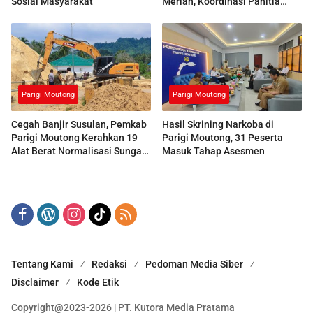
Sosial Masyarakat
Meriah, Koordinasi Panitia
Dimatangkan
Parigi Moutong
Parigi Moutong
Cegah Banjir Susulan, Pemkab
Hasil Skrining Narkoba di
Parigi Moutong Kerahkan 19
Parigi Moutong, 31 Peserta
Alat Berat Normalisasi Sungai
Masuk Tahap Asesmen
Air Panas
Tentang Kami
Redaksi
Pedoman Media Siber
Disclaimer
Kode Etik
Copyright@2023-2026 | PT. Kutora Media Pratama