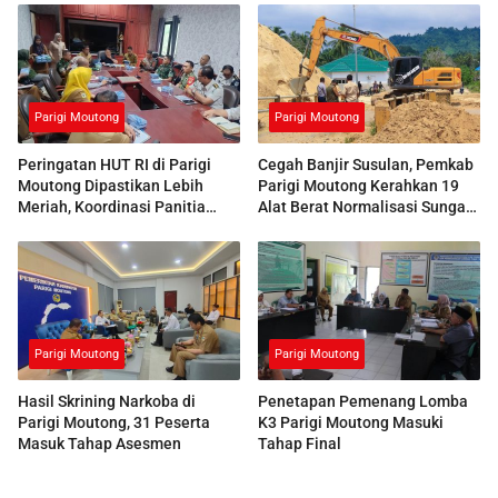
Parigi Moutong
Parigi Moutong
Peringatan HUT RI di Parigi
Cegah Banjir Susulan, Pemkab
Moutong Dipastikan Lebih
Parigi Moutong Kerahkan 19
Meriah, Koordinasi Panitia
Alat Berat Normalisasi Sungai
Dimatangkan
Air Panas
Parigi Moutong
Parigi Moutong
Hasil Skrining Narkoba di
Penetapan Pemenang Lomba
Parigi Moutong, 31 Peserta
K3 Parigi Moutong Masuki
Masuk Tahap Asesmen
Tahap Final