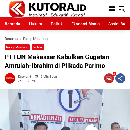
Langsung
ke
konten
Beranda
Hukum
Politik
Ekonomi Bisnis
Sosial Bud
Beranda
Parigi Moutong
Parigi Moutong
Politik
PTTUN Makassar Kabulkan Gugatan
Amrulah-Ibrahim di Pilkada Parimo
2
Kutora.id
2 Min Baca
28/10/2024