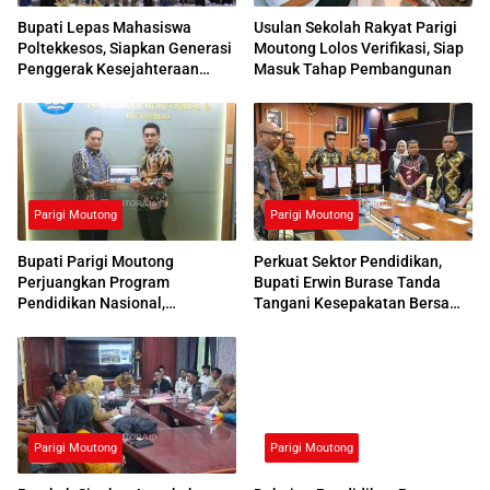
Bupati Lepas Mahasiswa
Usulan Sekolah Rakyat Parigi
Poltekkesos, Siapkan Generasi
Moutong Lolos Verifikasi, Siap
Penggerak Kesejahteraan
Masuk Tahap Pembangunan
Sosial
Parigi Moutong
Parigi Moutong
Bupati Parigi Moutong
Perkuat Sektor Pendidikan,
Perjuangkan Program
Bupati Erwin Burase Tanda
Pendidikan Nasional,
Tangani Kesepakatan Bersama
Kemendikdasmen Beri
dengan UNG
Respons Positif
Parigi Moutong
Parigi Moutong