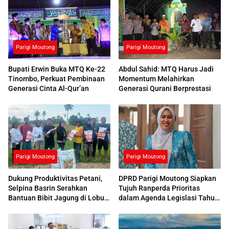
Parigi Moutong
Parigi Moutong
Bupati Erwin Buka MTQ Ke-22
Abdul Sahid: MTQ Harus Jadi
Tinombo, Perkuat Pembinaan
Momentum Melahirkan
Generasi Cinta Al-Qur’an
Generasi Qurani Berprestasi
Parigi Moutong
Parigi Moutong
Dukung Produktivitas Petani,
DPRD Parigi Moutong Siapkan
Selpina Basrin Serahkan
Tujuh Ranperda Prioritas
Bantuan Bibit Jagung di Lobu
dalam Agenda Legislasi Tahun
Mandiri
2026