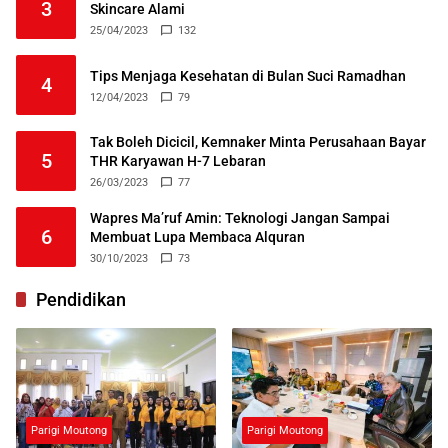
3
Skincare Alami
25/04/2023
132
Tips Menjaga Kesehatan di Bulan Suci Ramadhan
4
12/04/2023
79
Tak Boleh Dicicil, Kemnaker Minta Perusahaan Bayar
5
THR Karyawan H-7 Lebaran
26/03/2023
77
Wapres Ma’ruf Amin: Teknologi Jangan Sampai
6
Membuat Lupa Membaca Alquran
30/10/2023
73
Pendidikan
Parigi Moutong
Parigi Moutong