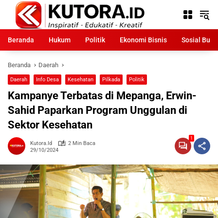
Langsung
ke
konten
Beranda
Hukum
Politik
Ekonomi Bisnis
Sosial Bud
Beranda
Daerah
Daerah
Info Desa
Kesehatan
Pilkada
Politik
Kampanye Terbatas di Mepanga, Erwin-
Sahid Paparkan Program Unggulan di
Sektor Kesehatan
1
Kutora.id
2 Min Baca
29/10/2024