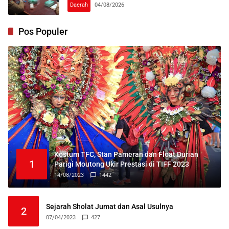
Daerah
04/08/2026
Pos Populer
Kostum TFC, Stan Pameran dan Float Durian
1
Parigi Moutong Ukir Prestasi di TIFF 2023
14/08/2023
1442
Sejarah Sholat Jumat dan Asal Usulnya
2
07/04/2023
427