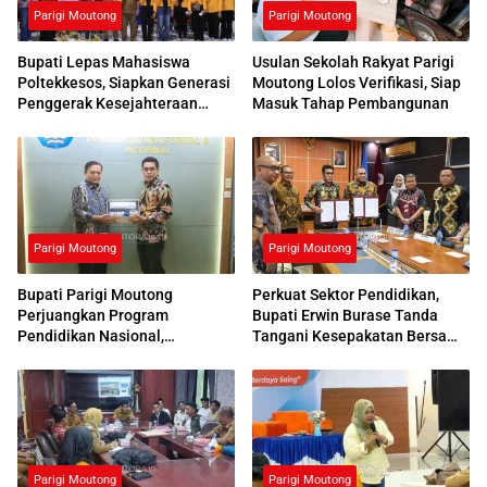
Parigi Moutong
Parigi Moutong
Bupati Lepas Mahasiswa
Usulan Sekolah Rakyat Parigi
Poltekkesos, Siapkan Generasi
Moutong Lolos Verifikasi, Siap
Penggerak Kesejahteraan
Masuk Tahap Pembangunan
Sosial
Parigi Moutong
Parigi Moutong
Bupati Parigi Moutong
Perkuat Sektor Pendidikan,
Perjuangkan Program
Bupati Erwin Burase Tanda
Pendidikan Nasional,
Tangani Kesepakatan Bersama
Kemendikdasmen Beri
dengan UNG
Respons Positif
Parigi Moutong
Parigi Moutong