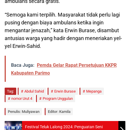
ambulans secara gratis.
“Semoga kami terpilih. Masyarakat tidak perlu lagi
pusing dengan biaya ambulans ketika ingin
mengantar jenazah,” kata Erwin Burase, disambut
antusias warga yang hadir dengan meneriakan yel-
yel Erwin-Sahid.
Baca Juga:
Pemda Gelar Rapat Persetujuan KKPR
Kabupaten Parimo
Tag:
Abdul Sahid
Erwin Burase
Mepanga
nomor Urut 4
Program Unggulan
Penulis: Muliyawan
Editor: Kamila
Festival Teluk Lalong 2024: Penguatan Seni