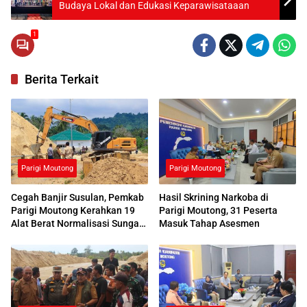
Budaya Lokal dan Edukasi Keparawisataaan
1
Berita Terkait
Parigi Moutong
Parigi Moutong
Cegah Banjir Susulan, Pemkab
Hasil Skrining Narkoba di
Parigi Moutong Kerahkan 19
Parigi Moutong, 31 Peserta
Alat Berat Normalisasi Sungai
Masuk Tahap Asesmen
Air Panas