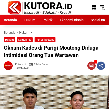
Langsung
ke
konten
Beranda
Hukum
Politik
Ekonomi Bisnis
Sosial Bud
Beranda
Hukum
Hukum
Komunitas
Parigi Moutong
Oknum Kades di Parigi Moutong Diduga
Intimidasi Orang Tua Wartawan
1
Kutora.id
2 Min Baca
12/08/2024