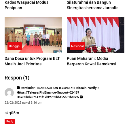
Kades Waspadai Modus
Silaturahmi dan Bangun
Penipuan
Sinergitas bersama Jurnalis
Banggai
Nasional
Dana Desa untuk Program BLT
Puan Maharani: Media
Masih Jadi Prioritas
Berperan Kawal Demokrasi
Respon (1)
🗃 Reminder: TRANSACTION 0.75266711 Bitcoin. Verify >
Https://telegra.ph/Binance-Support-02-18?
Hs=c9bd267c471f17bf2739bb155b51b10e& 🗃
22/02/2025 pukul 3:36 pm
skq05m
Reply