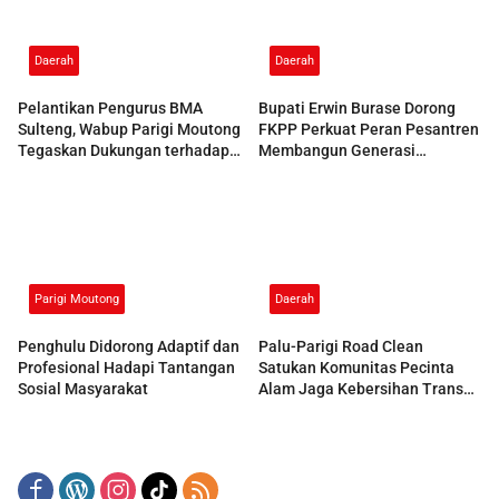
Daerah
Daerah
Pelantikan Pengurus BMA
Bupati Erwin Burase Dorong
Sulteng, Wabup Parigi Moutong
FKPP Perkuat Peran Pesantren
Tegaskan Dukungan terhadap
Membangun Generasi
Pelestarian Adat
Berkarakter
Parigi Moutong
Daerah
Penghulu Didorong Adaptif dan
Palu-Parigi Road Clean
Profesional Hadapi Tantangan
Satukan Komunitas Pecinta
Sosial Masyarakat
Alam Jaga Kebersihan Trans
Sulawesi