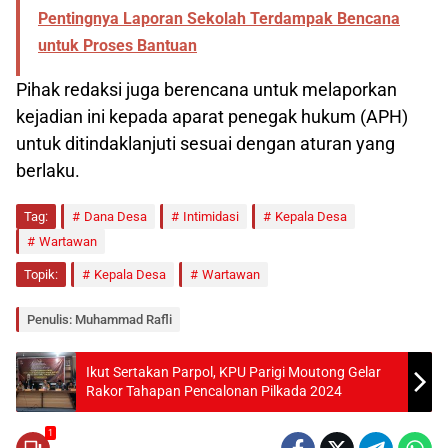
Pentingnya Laporan Sekolah Terdampak Bencana
untuk Proses Bantuan
Pihak redaksi juga berencana untuk melaporkan
kejadian ini kepada aparat penegak hukum (APH)
untuk ditindaklanjuti sesuai dengan aturan yang
berlaku.
Tag:
Dana Desa
Intimidasi
Kepala Desa
Wartawan
Topik:
Kepala Desa
Wartawan
Penulis: Muhammad Rafli
Ikut Sertakan Parpol, KPU Parigi Moutong Gelar
Rakor Tahapan Pencalonan Pilkada 2024
1