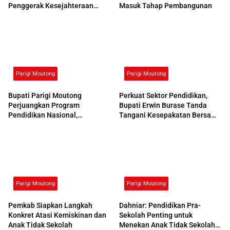
Penggerak Kesejahteraan
Masuk Tahap Pembangunan
Sosial
Parigi Moutong
Parigi Moutong
Bupati Parigi Moutong
Perkuat Sektor Pendidikan,
Perjuangkan Program
Bupati Erwin Burase Tanda
Pendidikan Nasional,
Tangani Kesepakatan Bersama
Kemendikdasmen Beri
dengan UNG
Respons Positif
Parigi Moutong
Parigi Moutong
Pemkab Siapkan Langkah
Dahniar: Pendidikan Pra-
Konkret Atasi Kemiskinan dan
Sekolah Penting untuk
Anak Tidak Sekolah
Menekan Anak Tidak Sekolah