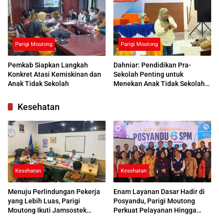
Parigi Moutong
Parigi Moutong
Pemkab Siapkan Langkah
Dahniar: Pendidikan Pra-
Konkret Atasi Kemiskinan dan
Sekolah Penting untuk
Anak Tidak Sekolah
Menekan Anak Tidak Sekolah
di Parimo
Kesehatan
Kesehatan
Kesehatan
Menuju Perlindungan Pekerja
Enam Layanan Dasar Hadir di
yang Lebih Luas, Parigi
Posyandu, Parigi Moutong
Moutong Ikuti Jamsostek
Perkuat Pelayanan Hingga