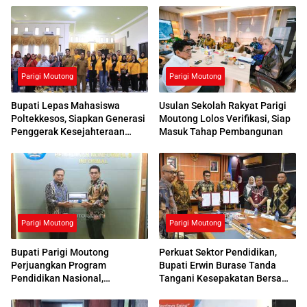
Parigi Moutong
Parigi Moutong
Bupati Lepas Mahasiswa
Usulan Sekolah Rakyat Parigi
Poltekkesos, Siapkan Generasi
Moutong Lolos Verifikasi, Siap
Penggerak Kesejahteraan
Masuk Tahap Pembangunan
Sosial
Parigi Moutong
Parigi Moutong
Bupati Parigi Moutong
Perkuat Sektor Pendidikan,
Perjuangkan Program
Bupati Erwin Burase Tanda
Pendidikan Nasional,
Tangani Kesepakatan Bersama
Kemendikdasmen Beri
dengan UNG
Respons Positif