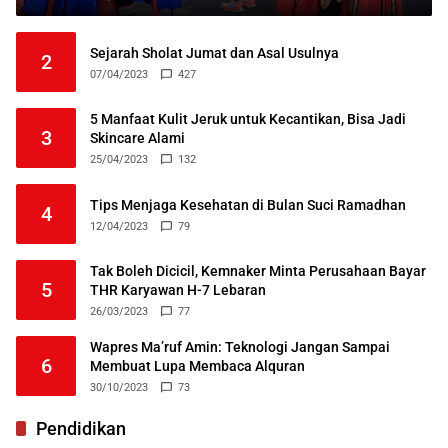
Sejarah Sholat Jumat dan Asal Usulnya
2
07/04/2023
427
5 Manfaat Kulit Jeruk untuk Kecantikan, Bisa Jadi
3
Skincare Alami
25/04/2023
132
Tips Menjaga Kesehatan di Bulan Suci Ramadhan
4
12/04/2023
79
Tak Boleh Dicicil, Kemnaker Minta Perusahaan Bayar
5
THR Karyawan H-7 Lebaran
26/03/2023
77
Wapres Ma’ruf Amin: Teknologi Jangan Sampai
6
Membuat Lupa Membaca Alquran
30/10/2023
73
Pendidikan