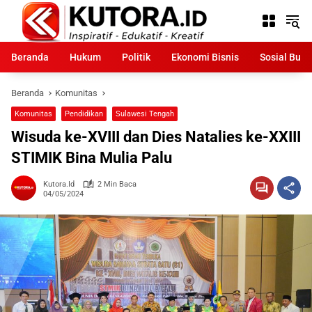
Langsung
ke
konten
Beranda
Hukum
Politik
Ekonomi Bisnis
Sosial Bud
Beranda
Komunitas
Komunitas
Pendidikan
Sulawesi Tengah
Wisuda ke-XVIII dan Dies Natalies ke-XXIII
STIMIK Bina Mulia Palu
Kutora.id
2 Min Baca
04/05/2024