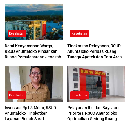
Award 2026
Desa
Kesehatan
Kesehatan
Demi Kenyamanan Warga,
Tingkatkan Pelayanan, RSUD
RSUD Anuntaloko Pindahkan
Anuntaloko Perluas Ruang
Ruang Pemulasaraan Jenazah
Tunggu Apotek dan Tata Area
Parkir
Kesehatan
Kesehatan
Investasi Rp1,3 Miliar, RSUD
Pelayanan Ibu dan Bayi Jadi
Anuntaloko Tingkatkan
Prioritas, RSUD Anuntaloko
Layanan Bedah Saraf
Optimalkan Gedung Ruang
Berteknologi Tinggi
Damar