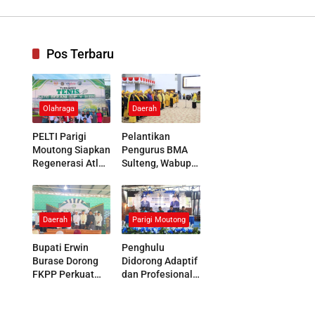
Pos Terbaru
Olahraga
Daerah
PELTI Parigi
Pelantikan
Moutong Siapkan
Pengurus BMA
Regenerasi Atlet
Sulteng, Wabup
Lewat AATC
Parigi Moutong
Berani Cup V
Tegaskan
2026
Dukungan
terhadap
Daerah
Parigi Moutong
Pelestarian Adat
Bupati Erwin
Penghulu
Burase Dorong
Didorong Adaptif
FKPP Perkuat
dan Profesional
Peran Pesantren
Hadapi
Membangun
Tantangan Sosial
Generasi
Masyarakat