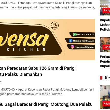
I MOUTONG – Lembaga Pemasyarakatan Kelas III Parigi menegaskan
m memberantas penyelundupan barang terlarang, khususnya narkoba,
Pari
Bupat
Mahas
Poltek
Siapk
Gener
Pengg
Pari
Kesej
Sosial
Perkua
Pendid
Bupati
kan Peredaran Sabu 126 Gram di Parigi
Buras
tu Pelaku Diamankan
Tanga
Ke
Kesep
6
Bersa
denga
 MOUTONG – Aparat Kepolisian Resor Parigi Moutong kembali berhasil
an peredaran narkotika jenis sabu di wilayah…
u Gagal Beredar di Parigi Moutong, Dua Pelaku
Kese