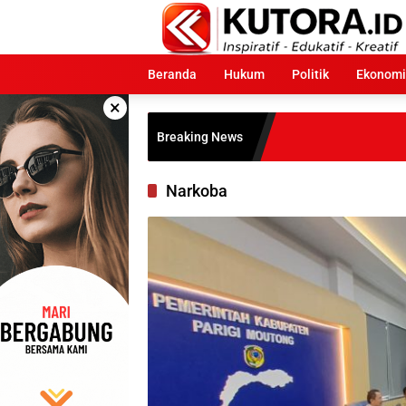
Langsung
ke
konten
Beranda
Hukum
Politik
Ekonomi
×
Du
Breaking News
Ha
Narkoba