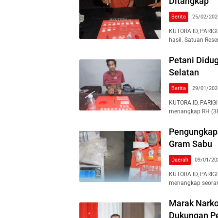
Ditangkap
Berita
25/02/202
KUTORA.ID, PARIG
hasil. Satuan Res
Petani Didug
Selatan
Berita
29/01/202
KUTORA.ID, PARIG
menangkap RH (38)
Pengungkapa
Gram Sabu
Daerah
09/01/20
KUTORA.ID, PARIG
menangkap seoran
Marak Narko
Dukungan P