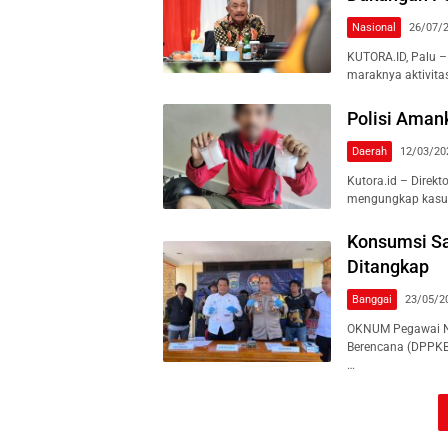
Nasional
26/07/
KUTORA.ID, Palu –
maraknya aktivitas
Polisi Aman
Daerah
12/03/20
Kutora.id – Direkt
mengungkap kasus 
Konsumsi Sa
Ditangkap
Banggai
23/05/2
OKNUM Pegawai Ne
Berencana (DPPKB)
…