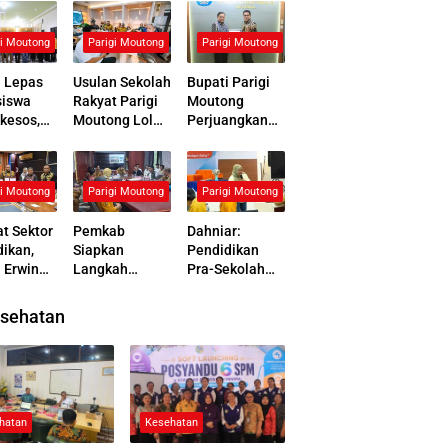
gi Moutong
Parigi Moutong
Parigi Moutong
i Lepas
Usulan Sekolah
Bupati Parigi
iswa
Rakyat Parigi
Moutong
kesos,
Moutong Lolos
Perjuangkan
an
Verifikasi, Siap
Program
asi
Masuk Tahap
Pendidikan
erak
Pembangunan
Nasional,
gi Moutong
Parigi Moutong
Parigi Moutong
ahteraan
Kemendikdas
men Beri
t Sektor
Pemkab
Dahniar:
Respons
ikan,
Siapkan
Pendidikan
Positif
 Erwin
Langkah
Pra-Sekolah
e Tanda
Konkret Atasi
Penting untuk
ni
Kemiskinan
Menekan Anak
sehatan
akatan
dan Anak Tidak
Tidak Sekolah
ma
Sekolah
di Parimo
n UNG
hatan
Kesehatan