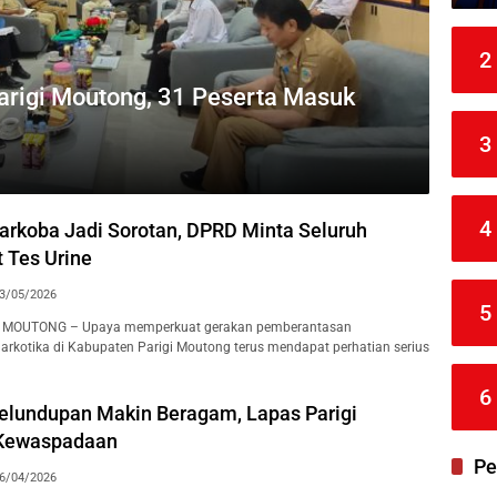
2
Parigi Moutong, 31 Peserta Masuk
3
4
arkoba Jadi Sorotan, DPRD Minta Seluruh
t Tes Urine
3/05/2026
5
GI MOUTONG – Upaya memperkuat gerakan pemberantasan
rkotika di Kabupaten Parigi Moutong terus mendapat perhatian serius
6
lundupan Makin Beragam, Lapas Parigi
 Kewaspadaan
Pe
6/04/2026