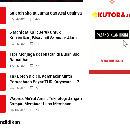
Sejarah Sholat Jumat dan Asal Usulnya
07/04/2023
427
5 Manfaat Kulit Jeruk untuk
Kecantikan, Bisa Jadi Skincare Alami
25/04/2023
132
Tips Menjaga Kesehatan di Bulan Suci
Ramadhan
12/04/2023
79
Tak Boleh Dicicil, Kemnaker Minta
Perusahaan Bayar THR Karyawan H-7
Lebaran
26/03/2023
77
Wapres Ma’ruf Amin: Teknologi Jangan
Sampai Membuat Lupa Membaca
Alquran
30/10/2023
73
ndidikan