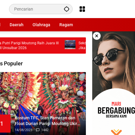
l
Daerah
Olahraga
Ragam
×
outong Raih Juara III
Sekda Zulfinasran Minta Masyarakat Laporkan
6
Jika Ada Oknum PPPK Terangkat Tidak Sesuai
Ketentuan
s Populer
Kostum TFC, Stan Pameran dan
1
Float Durian Parigi Moutong Ukir
Prestasi di TIFF 2023
14/08/2023
1442