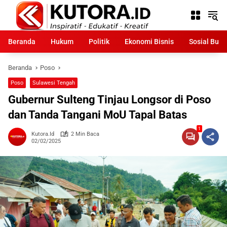
Langsung
ke
konten
Beranda
Hukum
Politik
Ekonomi Bisnis
Sosial Bud
Beranda
Poso
Poso
Sulawesi Tengah
Gubernur Sulteng Tinjau Longsor di Poso
dan Tanda Tangani MoU Tapal Batas
1
Kutora.id
2 Min Baca
02/02/2025