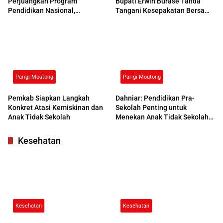
Perjuangkan Program
Bupati Erwin Burase Tanda
Pendidikan Nasional,
Tangani Kesepakatan Bersama
Kemendikdasmen Beri
dengan UNG
Respons Positif
Parigi Moutong
Parigi Moutong
Pemkab Siapkan Langkah
Dahniar: Pendidikan Pra-
Konkret Atasi Kemiskinan dan
Sekolah Penting untuk
Anak Tidak Sekolah
Menekan Anak Tidak Sekolah
di Parimo
Kesehatan
Kesehatan
Kesehatan