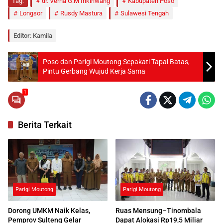
Tag:
dr. Verna G.M Inkiriwang
Kabupaten Poso
Longsor
Rusdy Mastura
Sulawesi Tengah
Editor: Kamila
Poso dan Parigi Moutong Sepakati Tapal Batas,
Pintu Gerbang Wujud Kerja Sama
1
Berita Terkait
Parigi Moutong
Parigi Moutong
Dorong UMKM Naik Kelas,
Ruas Mensung–Tinombala
Pemprov Sulteng Gelar
Dapat Alokasi Rp19,5 Miliar