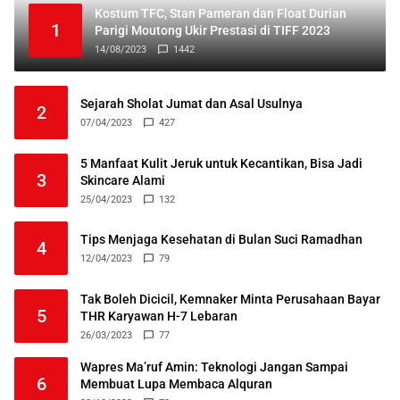
Kostum TFC, Stan Pameran dan Float Durian
1
Parigi Moutong Ukir Prestasi di TIFF 2023
14/08/2023
1442
Sejarah Sholat Jumat dan Asal Usulnya
2
07/04/2023
427
5 Manfaat Kulit Jeruk untuk Kecantikan, Bisa Jadi
3
Skincare Alami
25/04/2023
132
Tips Menjaga Kesehatan di Bulan Suci Ramadhan
4
12/04/2023
79
Tak Boleh Dicicil, Kemnaker Minta Perusahaan Bayar
5
THR Karyawan H-7 Lebaran
26/03/2023
77
Wapres Ma’ruf Amin: Teknologi Jangan Sampai
6
Membuat Lupa Membaca Alquran