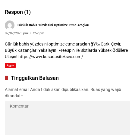
2026
Sulteng
Respon (1)
Günlük Bahis Yüzdesini Optimize Etme Araçları
02/02/2025 pukul 7:52 pm
Günlük bahis yüzdesini optimize etme araçları ğŸ‰ Çarkı Çevir,
Büyük Kazançları Yakalayın! FreeSpin ile Slotlarda Yüksek Ödüllere
Ulaşın!
https://www.kusadasiteksex.com/
Reply
Tinggalkan Balasan
Alamat email Anda tidak akan dipublikasikan.
Ruas yang wajib
ditandai
*