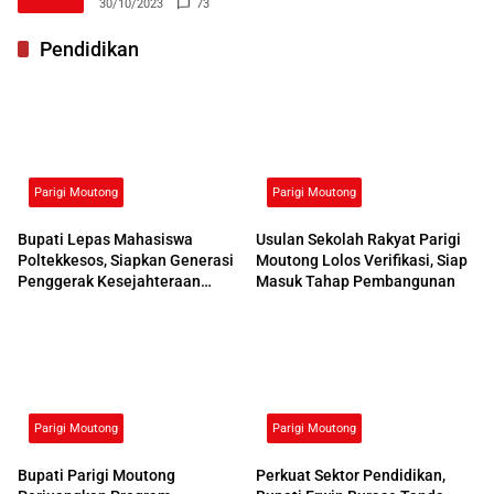
30/10/2023
73
Pendidikan
Parigi Moutong
Parigi Moutong
Bupati Lepas Mahasiswa
Usulan Sekolah Rakyat Parigi
Poltekkesos, Siapkan Generasi
Moutong Lolos Verifikasi, Siap
Penggerak Kesejahteraan
Masuk Tahap Pembangunan
Sosial
Parigi Moutong
Parigi Moutong
Bupati Parigi Moutong
Perkuat Sektor Pendidikan,