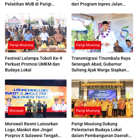
Pelatihan WUB di Parigi
dari Program Inpres Jalan
Moutong
Daerah
Parigi Moutong
Parigi Moutong
Festival Lalampa Toboli Ke-9
Transmigrasi Tinombala Raya
Perkuat Promosi UMKM dan
Setengah Abad, Gubernur
Budaya Lokal
Sulteng Ajak Warga Siapkan
Generasi Unggul
Morowali
Parigi Moutong
Morowali Resmi Luncurkan
Parigi Moutong Dukung
Logo, Maskot dan Jingel
Pelestarian Budaya Lokal
Porprov X Sulawesi Tengah
dalam Pembangunan Daerah