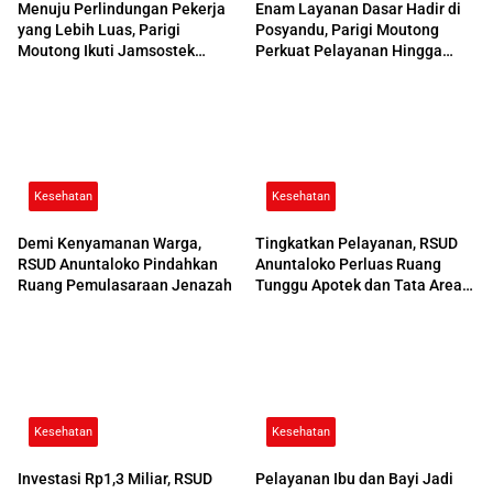
Menuju Perlindungan Pekerja
Enam Layanan Dasar Hadir di
yang Lebih Luas, Parigi
Posyandu, Parigi Moutong
Moutong Ikuti Jamsostek
Perkuat Pelayanan Hingga
Award 2026
Desa
Kesehatan
Kesehatan
Demi Kenyamanan Warga,
Tingkatkan Pelayanan, RSUD
RSUD Anuntaloko Pindahkan
Anuntaloko Perluas Ruang
Ruang Pemulasaraan Jenazah
Tunggu Apotek dan Tata Area
Parkir
Kesehatan
Kesehatan
Investasi Rp1,3 Miliar, RSUD
Pelayanan Ibu dan Bayi Jadi