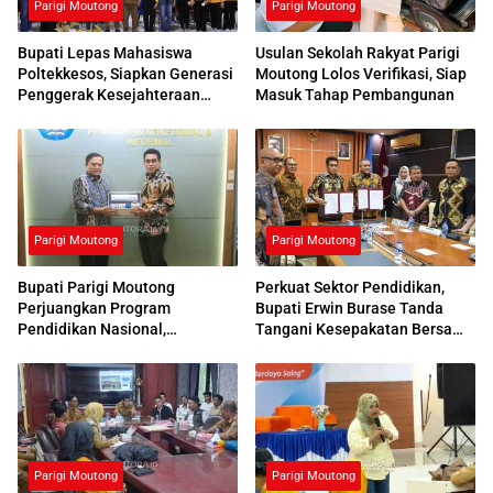
Parigi Moutong
Parigi Moutong
Bupati Lepas Mahasiswa
Usulan Sekolah Rakyat Parigi
Poltekkesos, Siapkan Generasi
Moutong Lolos Verifikasi, Siap
Penggerak Kesejahteraan
Masuk Tahap Pembangunan
Sosial
Parigi Moutong
Parigi Moutong
Bupati Parigi Moutong
Perkuat Sektor Pendidikan,
Perjuangkan Program
Bupati Erwin Burase Tanda
Pendidikan Nasional,
Tangani Kesepakatan Bersama
Kemendikdasmen Beri
dengan UNG
Respons Positif
Parigi Moutong
Parigi Moutong