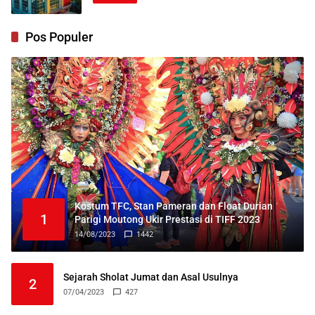
Pos Populer
Kostum TFC, Stan Pameran dan Float Durian
1
Parigi Moutong Ukir Prestasi di TIFF 2023
14/08/2023
1442
Sejarah Sholat Jumat dan Asal Usulnya
2
07/04/2023
427