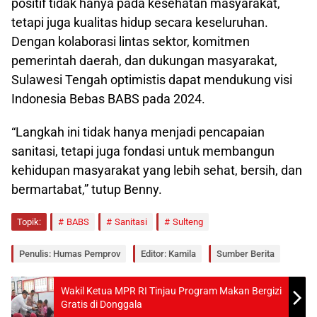
positif tidak hanya pada kesehatan masyarakat,
tetapi juga kualitas hidup secara keseluruhan.
Dengan kolaborasi lintas sektor, komitmen
pemerintah daerah, dan dukungan masyarakat,
Sulawesi Tengah optimistis dapat mendukung visi
Indonesia Bebas BABS pada 2024.
“Langkah ini tidak hanya menjadi pencapaian
sanitasi, tetapi juga fondasi untuk membangun
kehidupan masyarakat yang lebih sehat, bersih, dan
bermartabat,” tutup Benny.
Topik:
BABS
Sanitasi
Sulteng
Penulis: Humas Pemprov
Editor: Kamila
Sumber Berita
Wakil Ketua MPR RI Tinjau Program Makan Bergizi
Gratis di Donggala