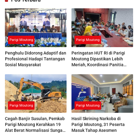
Parigi Moutong
Parigi Moutong
Penghulu Didorong Adaptif dan
Peringatan HUT RI di Parigi
Profesional Hadapi Tantangan
Moutong Dipastikan Lebih
Sosial Masyarakat
Meriah, Koordinasi Panitia
Dimatangkan
Parigi Moutong
Parigi Moutong
Cegah Banjir Susulan, Pemkab
Hasil Skrining Narkoba di
Parigi Moutong Kerahkan 19
Parigi Moutong, 31 Peserta
Alat Berat Normalisasi Sungai
Masuk Tahap Asesmen
Air Panas