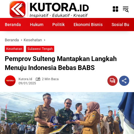
Langsung
ke
konten
Beranda
Hukum
Politik
Ekonomi Bisnis
Sosial Bud
Beranda
Kesehatan
Kesehatan
Sulawesi Tengah
Pemprov Sulteng Mantapkan Langkah
Menuju Indonesia Bebas BABS
Kutora.id
2 Min Baca
09/01/2025