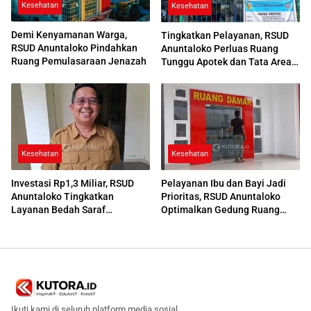
Kesehatan
Kesehatan
Demi Kenyamanan Warga,
Tingkatkan Pelayanan, RSUD
RSUD Anuntaloko Pindahkan
Anuntaloko Perluas Ruang
Ruang Pemulasaraan Jenazah
Tunggu Apotek dan Tata Area
Parkir
Kesehatan
Kesehatan
Investasi Rp1,3 Miliar, RSUD
Pelayanan Ibu dan Bayi Jadi
Anuntaloko Tingkatkan
Prioritas, RSUD Anuntaloko
Layanan Bedah Saraf
Optimalkan Gedung Ruang
Berteknologi Tinggi
Damar
Ikuti kami di seluruh platform media sosial.