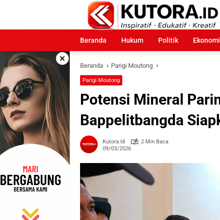
Langsung
ke
konten
Beranda
Hukum
Politik
Ekonomi
×
Beranda
Parigi Moutong
Parigi Moutong
Potensi Mineral Pari
Bappelitbangda Siap
Kutora.id
2 Min Baca
09/03/2026