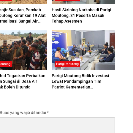
njir Susulan, Pemkab
Hasil Skrining Narkoba di Parigi
outong Kerahkan 19 Alat
Moutong, 31 Peserta Masuk
rmalisasi Sungai Air
Tahap Asesmen
Moutong
Parigi Moutong
ahid Tegaskan Perbaikan
Parigi Moutong Bidik Investasi
n Sungai di Desa Air
Lewat Pendampingan Tim
k Boleh Ditunda
Patriot Kementerian
Transmigrasi
Ruas yang wajib ditandai
*