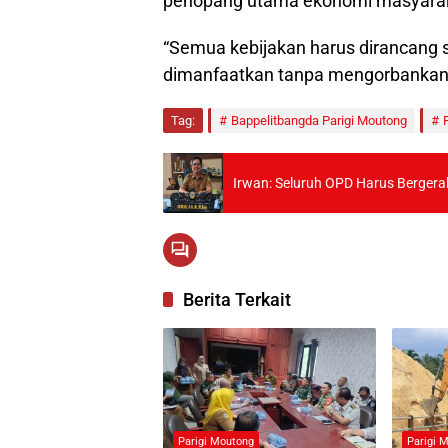
penopang utama ekonomi masyara
“Semua kebijakan harus dirancang 
dimanfaatkan tanpa mengorbankan s
Tag:
Bappelitbangda Parigi Moutong
Irwan: Seluruh OPD Harus Berge
Berita Terkait
Parigi Moutong
Parigi 