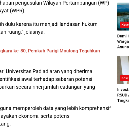
ahapan pengusulan Wilayah Pertambangan (WP)
2026
yat (WPR).
bih dulu karena itu menjadi landasan hukum
Kese
n ruang,” jelasnya.
Demi 
Warga
Anunt
kara ke-80, Pemkab Parigi Moutong Teguhkan
Ruang
Jenaz
ri Universitas Padjadjaran yang diterima
ntifikasi awal terhadap sebaran potensi
Kese
arkan secara rinci jumlah cadangan yang
Invest
RSUD 
Tingk
Bedah
tan guna memperoleh data yang lebih komprehensif
Bertek
elayakan ekonomi, serta potensi
ang.