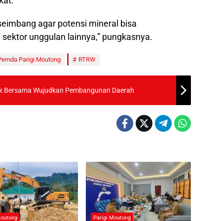
kat.
seimbang agar potensi mineral bisa
ektor unggulan lainnya,” pungkasnya.
Pemda Parigi Moutong
RTRW
rak Bersama Wujudkan Pembangunan Daerah
Moutong
Parigi Moutong