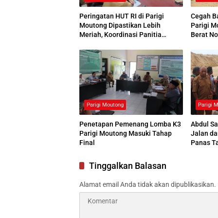
Peringatan HUT RI di Parigi
Cegah Ba
Moutong Dipastikan Lebih
Parigi M
Meriah, Koordinasi Panitia
Berat No
Dimatangkan
Panas
Parigi Moutong
Parigi 
Penetapan Pemenang Lomba K3
Abdul S
Parigi Moutong Masuki Tahap
Jalan da
Final
Panas Ta
Tinggalkan Balasan
Alamat email Anda tidak akan dipublikasikan.