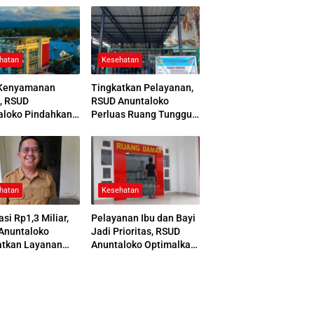
hatan
Kesehatan
Kenyamanan
Tingkatkan Pelayanan,
, RSUD
RSUD Anuntaloko
aloko Pindahkan
Perluas Ruang Tunggu
 Pemulasaraan
Apotek dan Tata Area
ah
Parkir
hatan
Kesehatan
asi Rp1,3 Miliar,
Pelayanan Ibu dan Bayi
Anuntaloko
Jadi Prioritas, RSUD
atkan Layanan
Anuntaloko Optimalkan
 Saraf
Gedung Ruang Damar
nologi Tinggi