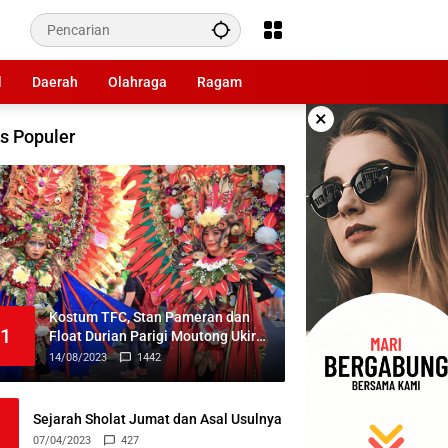
l
Daerah
Olahraga
Ragam
×
s Populer
Kostum TFC, Stan Pameran dan
1
Float Durian Parigi Moutong Ukir
Prestasi di TIFF 2023
14/08/2023
1442
Sejarah Sholat Jumat dan Asal Usulnya
07/04/2023
427