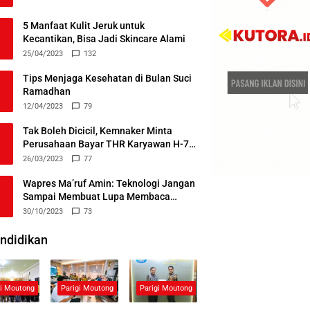
5 Manfaat Kulit Jeruk untuk
Kecantikan, Bisa Jadi Skincare Alami
25/04/2023
132
Tips Menjaga Kesehatan di Bulan Suci
Ramadhan
12/04/2023
79
Tak Boleh Dicicil, Kemnaker Minta
Perusahaan Bayar THR Karyawan H-7
Lebaran
26/03/2023
77
Wapres Ma’ruf Amin: Teknologi Jangan
Sampai Membuat Lupa Membaca
Alquran
30/10/2023
73
ndidikan
gi Moutong
Parigi Moutong
Parigi Moutong