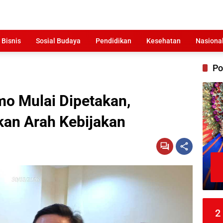
 Bisnis
Sosial Budaya
Pendidikan
Kesehatan
Nasiona
Po
mo Mulai Dipetakan,
kan Arah Kebijakan
2