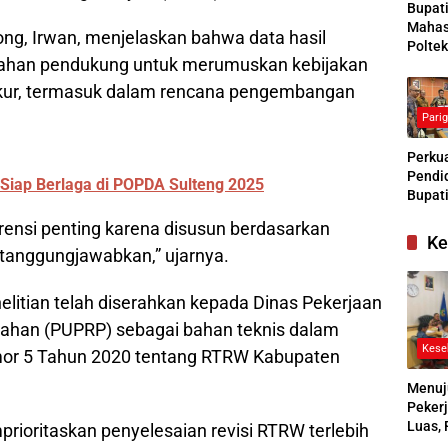
Bupat
Mahas
ng, Irwan, menjelaskan bahwa data hasil
Poltek
n bahan pendukung untuk merumuskan kebijakan
Siapk
Gener
ukur, termasuk dalam rencana pengembangan
Pengg
Pari
Kesej
Sosial
Perkua
Pendid
 Siap Berlaga di POPDA Sulteng 2025
Bupati
Buras
erensi penting karena disusun berdasarkan
Tanga
Ke
Kesep
rtanggungjawabkan,” ujarnya.
Bersa
denga
litian telah diserahkan kepada Dinas Pekerjaan
ahan (PUPRP) sebagai bahan teknis dalam
Kese
omor 5 Tahun 2020 tentang RTRW Kabupaten
Menuj
Pekerj
Luas, 
rioritaskan penyelesaian revisi RTRW terlebih
Ikuti