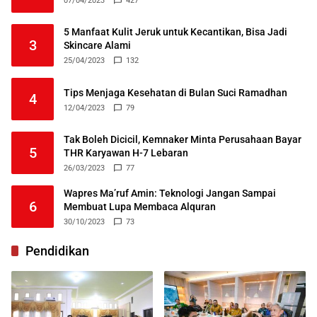
07/04/2023
427
5 Manfaat Kulit Jeruk untuk Kecantikan, Bisa Jadi
3
Skincare Alami
25/04/2023
132
Tips Menjaga Kesehatan di Bulan Suci Ramadhan
4
12/04/2023
79
Tak Boleh Dicicil, Kemnaker Minta Perusahaan Bayar
5
THR Karyawan H-7 Lebaran
26/03/2023
77
Wapres Ma’ruf Amin: Teknologi Jangan Sampai
6
Membuat Lupa Membaca Alquran
30/10/2023
73
Pendidikan