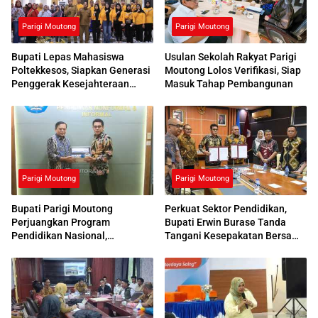
Parigi Moutong
Parigi Moutong
Bupati Lepas Mahasiswa
Usulan Sekolah Rakyat Parigi
Poltekkesos, Siapkan Generasi
Moutong Lolos Verifikasi, Siap
Penggerak Kesejahteraan
Masuk Tahap Pembangunan
Sosial
Parigi Moutong
Parigi Moutong
Bupati Parigi Moutong
Perkuat Sektor Pendidikan,
Perjuangkan Program
Bupati Erwin Burase Tanda
Pendidikan Nasional,
Tangani Kesepakatan Bersama
Kemendikdasmen Beri
dengan UNG
Respons Positif