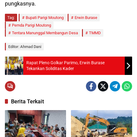
pungkasnya.
Tag:
Bupati Parigi Moutong
Erwin Burase
Pemda Parigi Moutong
Tentara Manunggal Membangun Desa
TMMD
Editor: Ahmad Dani
Rapat Pleno Golkar Parimo, Erwin Burase
Tekankan Soliditas Kader
Berita Terkait