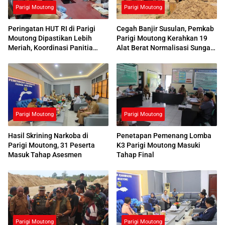
Parigi Moutong
Parigi Moutong
Peringatan HUT RI di Parigi
Cegah Banjir Susulan, Pemkab
Moutong Dipastikan Lebih
Parigi Moutong Kerahkan 19
Meriah, Koordinasi Panitia
Alat Berat Normalisasi Sungai
Dimatangkan
Air Panas
Parigi Moutong
Parigi Moutong
Hasil Skrining Narkoba di
Penetapan Pemenang Lomba
Parigi Moutong, 31 Peserta
K3 Parigi Moutong Masuki
Masuk Tahap Asesmen
Tahap Final
Parigi Moutong
Parigi Moutong