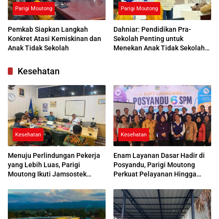
Parigi Moutong
Parigi Moutong
Pemkab Siapkan Langkah
Dahniar: Pendidikan Pra-
Konkret Atasi Kemiskinan dan
Sekolah Penting untuk
Anak Tidak Sekolah
Menekan Anak Tidak Sekolah
di Parimo
Kesehatan
Kesehatan
Kesehatan
Menuju Perlindungan Pekerja
Enam Layanan Dasar Hadir di
yang Lebih Luas, Parigi
Posyandu, Parigi Moutong
Moutong Ikuti Jamsostek
Perkuat Pelayanan Hingga
Award 2026
Desa