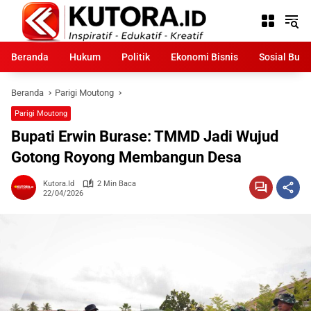
Langsung
ke
konten
Beranda
Hukum
Politik
Ekonomi Bisnis
Sosial Bud
Beranda
Parigi Moutong
Parigi Moutong
Bupati Erwin Burase: TMMD Jadi Wujud
Gotong Royong Membangun Desa
Kutora.id
2 Min Baca
22/04/2026