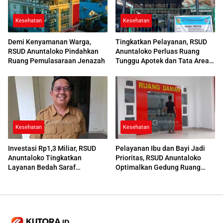
Kesehatan
Kesehatan
Demi Kenyamanan Warga,
Tingkatkan Pelayanan, RSUD
RSUD Anuntaloko Pindahkan
Anuntaloko Perluas Ruang
Ruang Pemulasaraan Jenazah
Tunggu Apotek dan Tata Area
Parkir
Kesehatan
Kesehatan
Investasi Rp1,3 Miliar, RSUD
Pelayanan Ibu dan Bayi Jadi
Anuntaloko Tingkatkan
Prioritas, RSUD Anuntaloko
Layanan Bedah Saraf
Optimalkan Gedung Ruang
Berteknologi Tinggi
Damar