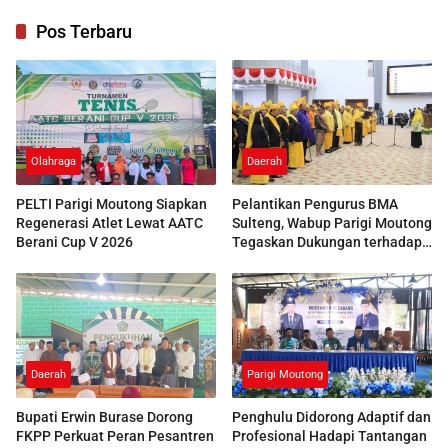
Pos Terbaru
Olahraga
Daerah
PELTI Parigi Moutong Siapkan
Pelantikan Pengurus BMA
Regenerasi Atlet Lewat AATC
Sulteng, Wabup Parigi Moutong
Berani Cup V 2026
Tegaskan Dukungan terhadap
Pelestarian Adat
Daerah
Parigi Moutong
Bupati Erwin Burase Dorong
Penghulu Didorong Adaptif dan
FKPP Perkuat Peran Pesantren
Profesional Hadapi Tantangan