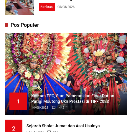
Birokrasi
05/08/2026
Pos Populer
Kostum TFC, Stan Pameran dan Float Durian
1
Parigi Moutong Ukir Prestasi di TIFF 2023
14/08/2023
1442
Sejarah Sholat Jumat dan Asal Usulnya
2