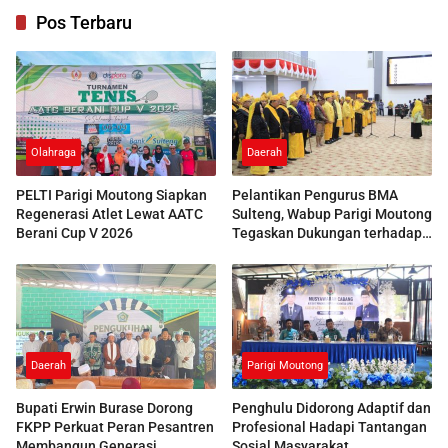
Pos Terbaru
Olahraga
Daerah
PELTI Parigi Moutong Siapkan
Pelantikan Pengurus BMA
Regenerasi Atlet Lewat AATC
Sulteng, Wabup Parigi Moutong
Berani Cup V 2026
Tegaskan Dukungan terhadap
Pelestarian Adat
Daerah
Parigi Moutong
Bupati Erwin Burase Dorong
Penghulu Didorong Adaptif dan
FKPP Perkuat Peran Pesantren
Profesional Hadapi Tantangan
Membangun Generasi
Sosial Masyarakat