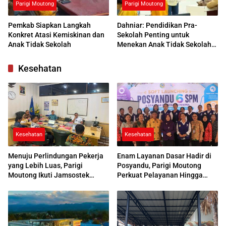
Parigi Moutong
Parigi Moutong
Pemkab Siapkan Langkah
Dahniar: Pendidikan Pra-
Konkret Atasi Kemiskinan dan
Sekolah Penting untuk
Anak Tidak Sekolah
Menekan Anak Tidak Sekolah
di Parimo
Kesehatan
Kesehatan
Kesehatan
Menuju Perlindungan Pekerja
Enam Layanan Dasar Hadir di
yang Lebih Luas, Parigi
Posyandu, Parigi Moutong
Moutong Ikuti Jamsostek
Perkuat Pelayanan Hingga
Award 2026
Desa