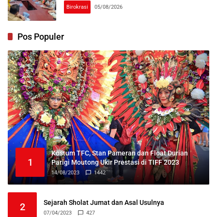
Birokrasi
05/08/2026
Pos Populer
Kostum TFC, Stan Pameran dan Float Durian
1
Parigi Moutong Ukir Prestasi di TIFF 2023
14/08/2023
1442
Sejarah Sholat Jumat dan Asal Usulnya
2
07/04/2023
427