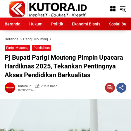
Langsung
ke
konten
Beranda
Hukum
Politik
Ekonomi Bisnis
Sosial Bud
Beranda
Parigi Moutong
Parigi Moutong
Pendidikan
Pj Bupati Parigi Moutong Pimpin Upacara
Hardiknas 2025, Tekankan Pentingnya
Akses Pendidikan Berkualitas
Kutora.id
2 Min Baca
02/05/2025