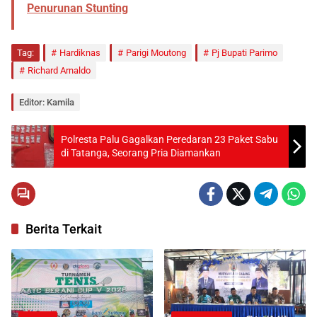
Penurunan Stunting
Tag:
Hardiknas
Parigi Moutong
Pj Bupati Parimo
Richard Arnaldo
Editor: Kamila
Polresta Palu Gagalkan Peredaran 23 Paket Sabu
di Tatanga, Seorang Pria Diamankan
Berita Terkait