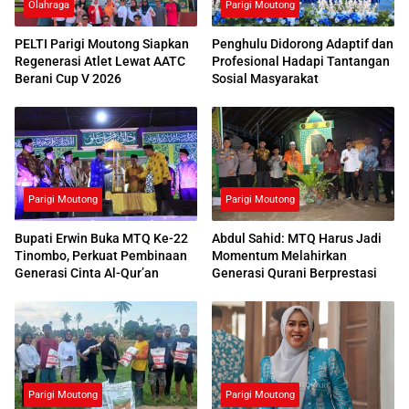
Olahraga
Parigi Moutong
PELTI Parigi Moutong Siapkan
Penghulu Didorong Adaptif dan
Regenerasi Atlet Lewat AATC
Profesional Hadapi Tantangan
Berani Cup V 2026
Sosial Masyarakat
Parigi Moutong
Parigi Moutong
Bupati Erwin Buka MTQ Ke-22
Abdul Sahid: MTQ Harus Jadi
Tinombo, Perkuat Pembinaan
Momentum Melahirkan
Generasi Cinta Al-Qur’an
Generasi Qurani Berprestasi
Parigi Moutong
Parigi Moutong