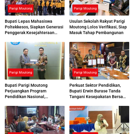
Parigi Moutong
Parigi Moutong
Bupati Lepas Mahasiswa
Usulan Sekolah Rakyat Parigi
Poltekkesos, Siapkan Generasi
Moutong Lolos Verifikasi, Siap
Penggerak Kesejahteraan
Masuk Tahap Pembangunan
Sosial
Parigi Moutong
Parigi Moutong
Bupati Parigi Moutong
Perkuat Sektor Pendidikan,
Perjuangkan Program
Bupati Erwin Burase Tanda
Pendidikan Nasional,
Tangani Kesepakatan Bersama
Kemendikdasmen Beri
dengan UNG
Respons Positif