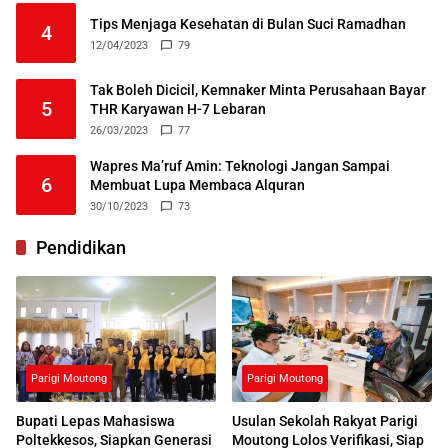
Tips Menjaga Kesehatan di Bulan Suci Ramadhan
4
12/04/2023
79
Tak Boleh Dicicil, Kemnaker Minta Perusahaan Bayar
5
THR Karyawan H-7 Lebaran
26/03/2023
77
Wapres Ma’ruf Amin: Teknologi Jangan Sampai
6
Membuat Lupa Membaca Alquran
30/10/2023
73
Pendidikan
Parigi Moutong
Parigi Moutong
Bupati Lepas Mahasiswa
Usulan Sekolah Rakyat Parigi
Poltekkesos, Siapkan Generasi
Moutong Lolos Verifikasi, Siap