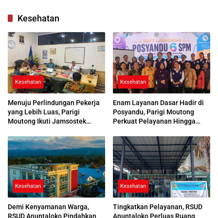
di Parimo
Kesehatan
Kesehatan
Kesehatan
Menuju Perlindungan Pekerja
Enam Layanan Dasar Hadir di
yang Lebih Luas, Parigi
Posyandu, Parigi Moutong
Moutong Ikuti Jamsostek
Perkuat Pelayanan Hingga
Award 2026
Desa
Kesehatan
Kesehatan
Demi Kenyamanan Warga,
Tingkatkan Pelayanan, RSUD
RSUD Anuntaloko Pindahkan
Anuntaloko Perluas Ruang