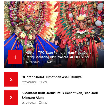
Kostum TFC, Stan Pameran dan Float Durian
1
Parigi Moutong Ukir Prestasi di TIFF 2023
14/08/2023
1442
Sejarah Sholat Jumat dan Asal Usulnya
2
07/04/2023
427
5 Manfaat Kulit Jeruk untuk Kecantikan, Bisa Jadi
3
Skincare Alami
25/04/2023
132