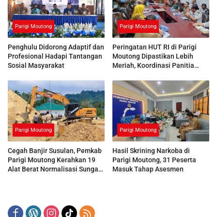
Parigi Moutong
Parigi Moutong
Penghulu Didorong Adaptif dan
Peringatan HUT RI di Parigi
Profesional Hadapi Tantangan
Moutong Dipastikan Lebih
Sosial Masyarakat
Meriah, Koordinasi Panitia
Dimatangkan
Parigi Moutong
Parigi Moutong
Cegah Banjir Susulan, Pemkab
Hasil Skrining Narkoba di
Parigi Moutong Kerahkan 19
Parigi Moutong, 31 Peserta
Alat Berat Normalisasi Sungai
Masuk Tahap Asesmen
Air Panas