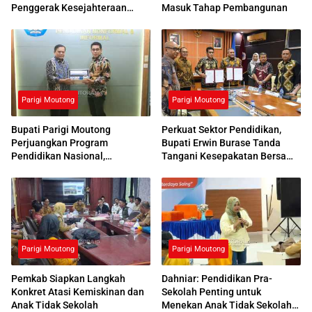
Penggerak Kesejahteraan
Masuk Tahap Pembangunan
Sosial
Parigi Moutong
Parigi Moutong
Bupati Parigi Moutong
Perkuat Sektor Pendidikan,
Perjuangkan Program
Bupati Erwin Burase Tanda
Pendidikan Nasional,
Tangani Kesepakatan Bersama
Kemendikdasmen Beri
dengan UNG
Respons Positif
Parigi Moutong
Parigi Moutong
Pemkab Siapkan Langkah
Dahniar: Pendidikan Pra-
Konkret Atasi Kemiskinan dan
Sekolah Penting untuk
Anak Tidak Sekolah
Menekan Anak Tidak Sekolah