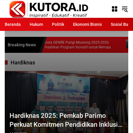
Langsung
ke
konten
Beranda
Hukum
Politik
Ekonomi Bisnis
Sosial Bud
Duta GENRE Parigi Moutong 2025-2026
Atlet Ganda
Breaking News
Hadirkan Program Inovatif untuk Remaja
di Pickleb
Hardiknas
Hardiknas 2025: Pemkab Parimo
Perkuat Komitmen Pendidikan Inklusif