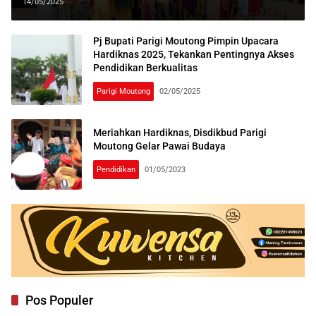
untuk Anak Usia Dini
14/05/2025
Pj Bupati Parigi Moutong Pimpin Upacara
Hardiknas 2025, Tekankan Pentingnya Akses
Pendidikan Berkualitas
Parigi Moutong
02/05/2025
Meriahkan Hardiknas, Disdikbud Parigi
Moutong Gelar Pawai Budaya
Pendidikan
01/05/2023
Pos Populer