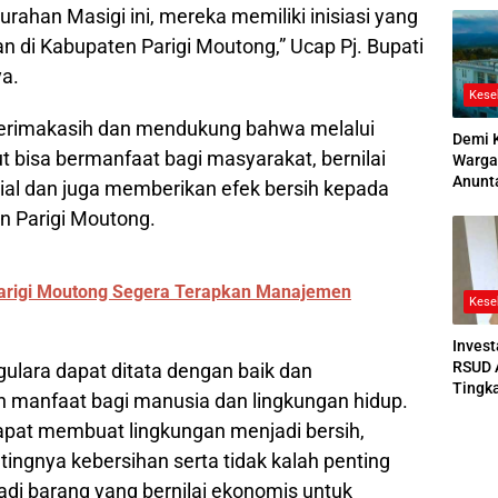
urahan Masigi ini, mereka memiliki inisiasi yang
2026
 di Kabupaten Parigi Moutong,” Ucap Pj. Bupati
a.
Kese
rterimakasih dan mendukung bahwa melalui
Demi 
t bisa bermanfaat bagi masyarakat, bernilai
Warga
Anunt
ial dan juga memberikan efek bersih kepada
Ruang
n Parigi Moutong.
Jenaz
Parigi Moutong Segera Terapkan Manajemen
Kese
Invest
RSUD 
ulara dapat ditata dengan baik dan
Tingk
 manfaat bagi manusia dan lingkungan hidup.
Bedah
apat membuat lingkungan menjadi bersih,
Bertek
ngnya kebersihan serta tidak kalah penting
di barang yang bernilai ekonomis untuk