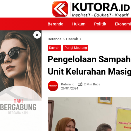
Langsung
ke
konten
Beranda
Hukum
Politik
Ekonomi
×
Beranda
Daerah
Daerah
Parigi Moutong
Pengelolaan Sampah
Unit Kelurahan Masig
Kutora.id
2 Min Baca
26/01/2024