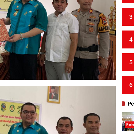
3
4
5
6
Pe
Pari