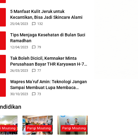
5 Manfaat Kulit Jeruk untuk
Kecantikan, Bisa Jadi Skincare Alami
25/04/2023
132
Tips Menjaga Kesehatan di Bulan Suci
Ramadhan
12/04/2023
79
Tak Boleh Dicicil, Kemnaker Minta
Perusahaan Bayar THR Karyawan H-7
Lebaran
26/03/2023
77
Wapres Ma’ruf Amin: Teknologi Jangan
Sampai Membuat Lupa Membaca
Alquran
30/10/2023
73
ndidikan
gi Moutong
Parigi Moutong
Parigi Moutong