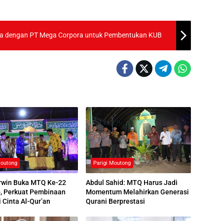
ama dengan PT Mega Corpora untuk Pembentukan KUB
Moutong
Parigi Moutong
Erwin Buka MTQ Ke-22
Abdul Sahid: MTQ Harus Jadi
, Perkuat Pembinaan
Momentum Melahirkan Generasi
 Cinta Al-Qur’an
Qurani Berprestasi