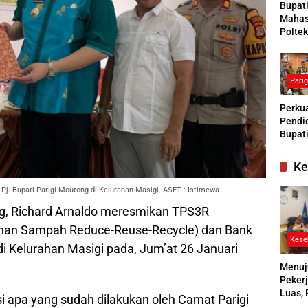
Bupat
Mahas
Poltek
Siapk
Gener
Pengg
Pari
Kesej
Sosial
Perkua
Pendid
Bupati
Buras
Tanga
Ke
Kesep
Bersa
j. Bupati Parigi Moutong di Kelurahan Masigi. ASET : Istimewa
denga
ong, Richard Arnaldo meresmikan TPS3R
han Sampah Reduce-Reuse-Recycle) dan Bank
Kese
i Kelurahan Masigi pada, Jum’at 26 Januari
Menuj
Pekerj
Luas, 
 apa yang sudah dilakukan oleh Camat Parigi
Ikuti