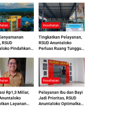
hatan
Kesehatan
Kenyamanan
Tingkatkan Pelayanan,
, RSUD
RSUD Anuntaloko
aloko Pindahkan
Perluas Ruang Tunggu
 Pemulasaraan
Apotek dan Tata Area
ah
Parkir
hatan
Kesehatan
asi Rp1,3 Miliar,
Pelayanan Ibu dan Bayi
Anuntaloko
Jadi Prioritas, RSUD
atkan Layanan
Anuntaloko Optimalkan
 Saraf
Gedung Ruang Damar
nologi Tinggi