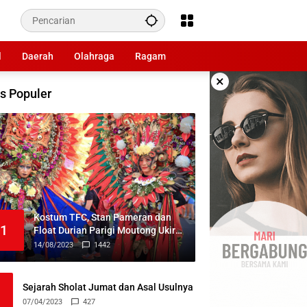
l
Daerah
Olahraga
Ragam
×
s Populer
Kostum TFC, Stan Pameran dan
1
Float Durian Parigi Moutong Ukir
Prestasi di TIFF 2023
14/08/2023
1442
Sejarah Sholat Jumat dan Asal Usulnya
07/04/2023
427