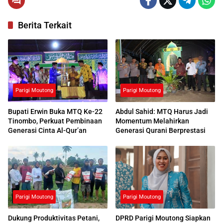
Berita Terkait
Parigi Moutong
Parigi Moutong
Bupati Erwin Buka MTQ Ke-22
Abdul Sahid: MTQ Harus Jadi
Tinombo, Perkuat Pembinaan
Momentum Melahirkan
Generasi Cinta Al-Qur’an
Generasi Qurani Berprestasi
Parigi Moutong
Parigi Moutong
Dukung Produktivitas Petani,
DPRD Parigi Moutong Siapkan