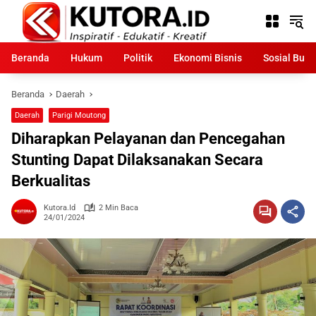
Langsung
ke
konten
Beranda
Hukum
Politik
Ekonomi Bisnis
Sosial Bud
Beranda
Daerah
Daerah
Parigi Moutong
Diharapkan Pelayanan dan Pencegahan
Stunting Dapat Dilaksanakan Secara
Berkualitas
Kutora.id
2 Min Baca
24/01/2024