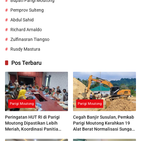
Bupati Parigi Moutong
Pemprov Sulteng
Abdul Sahid
Richard Arnaldo
Zulfinasran Tiangso
Rusdy Mastura
Pos Terbaru
Parigi Moutong
Parigi Moutong
Peringatan HUT RI di Parigi
Cegah Banjir Susulan, Pemkab
Moutong Dipastikan Lebih
Parigi Moutong Kerahkan 19
Meriah, Koordinasi Panitia
Alat Berat Normalisasi Sungai
Dimatangkan
Air Panas