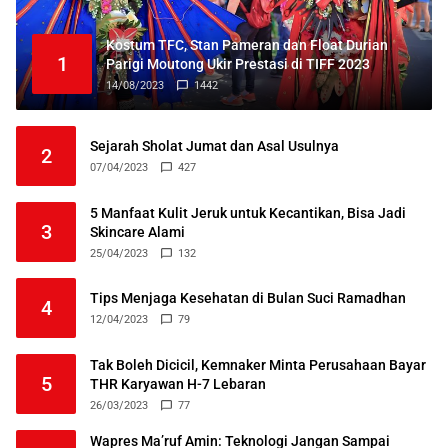
Kostum TFC, Stan Pameran dan Float Durian
1
Parigi Moutong Ukir Prestasi di TIFF 2023
14/08/2023
1442
Sejarah Sholat Jumat dan Asal Usulnya
2
07/04/2023
427
5 Manfaat Kulit Jeruk untuk Kecantikan, Bisa Jadi
3
Skincare Alami
25/04/2023
132
Tips Menjaga Kesehatan di Bulan Suci Ramadhan
4
12/04/2023
79
Tak Boleh Dicicil, Kemnaker Minta Perusahaan Bayar
5
THR Karyawan H-7 Lebaran
26/03/2023
77
Wapres Ma’ruf Amin: Teknologi Jangan Sampai