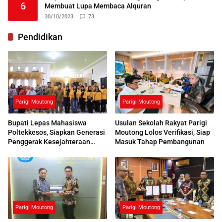
6
Membuat Lupa Membaca Alquran
30/10/2023
73
Pendidikan
Parigi Moutong
Parigi Moutong
Bupati Lepas Mahasiswa
Usulan Sekolah Rakyat Parigi
Poltekkesos, Siapkan Generasi
Moutong Lolos Verifikasi, Siap
Penggerak Kesejahteraan
Masuk Tahap Pembangunan
Sosial
Parigi Moutong
Parigi Moutong