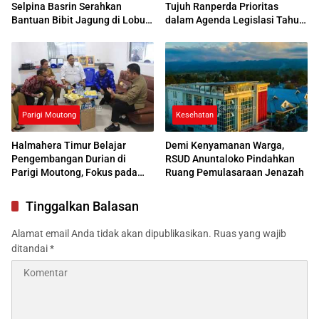
Selpina Basrin Serahkan
Tujuh Ranperda Prioritas
Bantuan Bibit Jagung di Lobu
dalam Agenda Legislasi Tahun
Mandiri
2026
Parigi Moutong
Kesehatan
Halmahera Timur Belajar
Demi Kenyamanan Warga,
Pengembangan Durian di
RSUD Anuntaloko Pindahkan
Parigi Moutong, Fokus pada
Ruang Pemulasaraan Jenazah
Budidaya hingga Pemasaran
Tinggalkan Balasan
Alamat email Anda tidak akan dipublikasikan.
Ruas yang wajib
ditandai
*