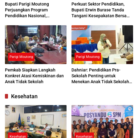
Bupati Parigi Moutong
Perkuat Sektor Pendidikan,
Perjuangkan Program
Bupati Erwin Burase Tanda
Pendidikan Nasional,
Tangani Kesepakatan Bersama
Kemendikdasmen Beri
dengan UNG
Respons Positif
Parigi Moutong
Parigi Moutong
Pemkab Siapkan Langkah
Dahniar: Pendidikan Pra-
Konkret Atasi Kemiskinan dan
Sekolah Penting untuk
Anak Tidak Sekolah
Menekan Anak Tidak Sekolah
di Parimo
Kesehatan
Kesehatan
Kesehatan