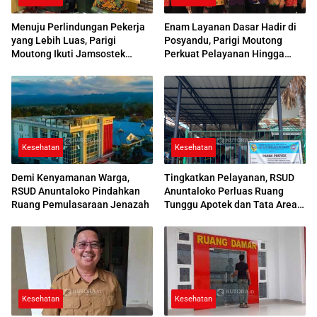
Menuju Perlindungan Pekerja
Enam Layanan Dasar Hadir di
yang Lebih Luas, Parigi
Posyandu, Parigi Moutong
Moutong Ikuti Jamsostek
Perkuat Pelayanan Hingga
Award 2026
Desa
Kesehatan
Kesehatan
Demi Kenyamanan Warga,
Tingkatkan Pelayanan, RSUD
RSUD Anuntaloko Pindahkan
Anuntaloko Perluas Ruang
Ruang Pemulasaraan Jenazah
Tunggu Apotek dan Tata Area
Parkir
Kesehatan
Kesehatan