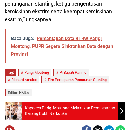
penanganan stanting, ketiga pengentasan
kemiskinan ekstrim serta keempat kemiskinan
ekstrim,” ungkapnya.
Baca Juga:
Pemantapan Data RTRW Parigi
Moutong: PUPR Segera Sinkronkan Data dengan
Provinsi
Tag:
Parigi Moutong
Pj Bupati Parimo
Richard Arnaldo
Tim Perceparan Penurunan Stunting
Editor: KMLA
Kapolres Parigi Moutong Melakukan Pemusnahan
Barang Bukti Narkotika