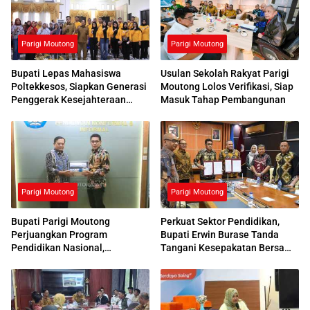
Parigi Moutong
Parigi Moutong
Bupati Lepas Mahasiswa
Usulan Sekolah Rakyat Parigi
Poltekkesos, Siapkan Generasi
Moutong Lolos Verifikasi, Siap
Penggerak Kesejahteraan
Masuk Tahap Pembangunan
Sosial
Parigi Moutong
Parigi Moutong
Bupati Parigi Moutong
Perkuat Sektor Pendidikan,
Perjuangkan Program
Bupati Erwin Burase Tanda
Pendidikan Nasional,
Tangani Kesepakatan Bersama
Kemendikdasmen Beri
dengan UNG
Respons Positif