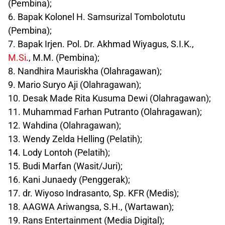
(Pembina);
6. Bapak Kolonel H. Samsurizal Tombolotutu
(Pembina);
7. Bapak Irjen. Pol. Dr. Akhmad Wiyagus, S.I.K.,
M.Si
., M.M. (Pembina);
8. Nandhira Mauriskha (Olahragawan);
9. Mario Suryo Aji (Olahragawan);
10. Desak Made Rita Kusuma Dewi (Olahragawan);
11. Muhammad Farhan Putranto (Olahragawan);
12. Wahdina (Olahragawan);
13. Wendy Zelda Helling (Pelatih);
14. Lody Lontoh (Pelatih);
15. Budi Marfan (Wasit/Juri);
16. Kani Junaedy (Penggerak);
17. dr. Wiyoso Indrasanto, Sp. KFR (Medis);
18. AAGWA Ariwangsa, S.H., (Wartawan);
19. Rans Entertainment (Media Digital);