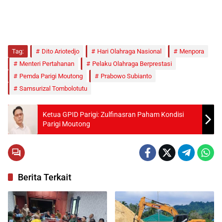
Tag:
Dito Ariotedjo
Hari Olahraga Nasional
Menpora
Menteri Pertahanan
Pelaku Olahraga Berprestasi
Pemda Parigi Moutong
Prabowo Subianto
Samsurizal Tombolotutu
Ketua GPID Parigi: Zulfinasran Paham Kondisi
Parigi Moutong
Berita Terkait