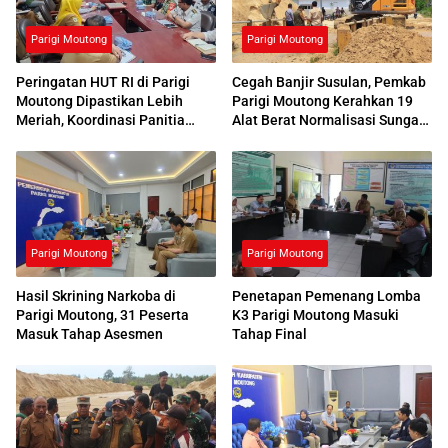
Parigi Moutong
Parigi Moutong
Peringatan HUT RI di Parigi
Cegah Banjir Susulan, Pemkab
Moutong Dipastikan Lebih
Parigi Moutong Kerahkan 19
Meriah, Koordinasi Panitia
Alat Berat Normalisasi Sungai
Dimatangkan
Air Panas
Parigi Moutong
Parigi Moutong
Hasil Skrining Narkoba di
Penetapan Pemenang Lomba
Parigi Moutong, 31 Peserta
K3 Parigi Moutong Masuki
Masuk Tahap Asesmen
Tahap Final