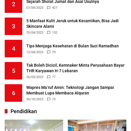
Sejarah Sholat Jumat dan Asal Usulnya
2
07/04/2023
427
5 Manfaat Kulit Jeruk untuk Kecantikan, Bisa Jadi
3
Skincare Alami
25/04/2023
132
Tips Menjaga Kesehatan di Bulan Suci Ramadhan
4
12/04/2023
79
Tak Boleh Dicicil, Kemnaker Minta Perusahaan Bayar
5
THR Karyawan H-7 Lebaran
26/03/2023
77
Wapres Ma’ruf Amin: Teknologi Jangan Sampai
6
Membuat Lupa Membaca Alquran
30/10/2023
73
Pendidikan