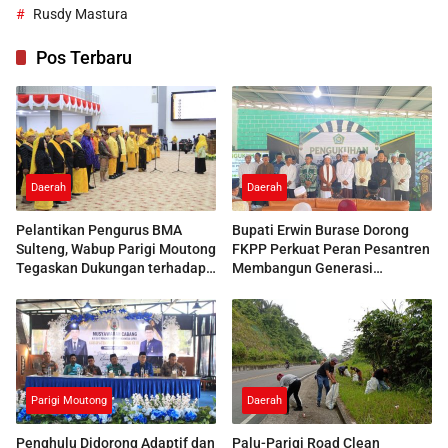
Rusdy Mastura
Pos Terbaru
Daerah
Daerah
Pelantikan Pengurus BMA
Bupati Erwin Burase Dorong
Sulteng, Wabup Parigi Moutong
FKPP Perkuat Peran Pesantren
Tegaskan Dukungan terhadap
Membangun Generasi
Pelestarian Adat
Berkarakter
Parigi Moutong
Daerah
Penghulu Didorong Adaptif dan
Palu-Parigi Road Clean