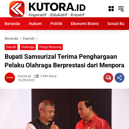
Langsung
ke
konten
Beranda
Hukum
Politik
Ekonomi Bisnis
Sosial Bud
Beranda
Daerah
Daerah
Olahraga
Parigi Moutong
Bupati Samsurizal Terima Penghargaan
Pelaku Olahraga Berprestasi dari Menpora
Kutora.id
3 Min Baca
10/09/2023