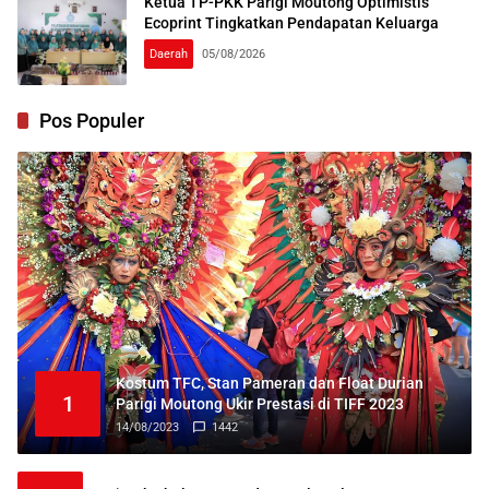
Ketua TP-PKK Parigi Moutong Optimistis
Ecoprint Tingkatkan Pendapatan Keluarga
Daerah
05/08/2026
Pos Populer
Kostum TFC, Stan Pameran dan Float Durian
1
Parigi Moutong Ukir Prestasi di TIFF 2023
14/08/2023
1442