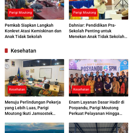
Parigi Moutong
Parigi Moutong
Pemkab Siapkan Langkah
Dahniar: Pendidikan Pra-
Konkret Atasi Kemiskinan dan
Sekolah Penting untuk
Anak Tidak Sekolah
Menekan Anak Tidak Sekolah
di Parimo
Kesehatan
Kesehatan
Kesehatan
Menuju Perlindungan Pekerja
Enam Layanan Dasar Hadir di
yang Lebih Luas, Parigi
Posyandu, Parigi Moutong
Moutong Ikuti Jamsostek
Perkuat Pelayanan Hingga
Award 2026
Desa