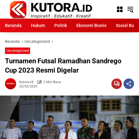
Langsung
ke
konten
Beranda
Hukum
Politik
Ekonomi Bisnis
Sosial Bud
Beranda
Uncategorized
Uncategorized
Turnamen Futsal Ramadhan Sandrego
Cup 2023 Resmi Digelar
Kutora.id
2 Min Baca
25/03/2023