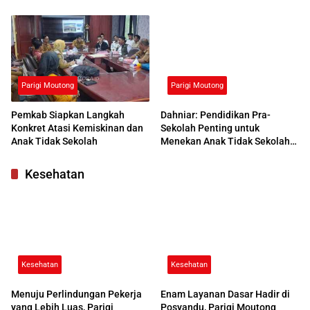
Kemendikdasmen Beri
dengan UNG
Respons Positif
Parigi Moutong
Parigi Moutong
Pemkab Siapkan Langkah
Dahniar: Pendidikan Pra-
Konkret Atasi Kemiskinan dan
Sekolah Penting untuk
Anak Tidak Sekolah
Menekan Anak Tidak Sekolah
di Parimo
Kesehatan
Kesehatan
Kesehatan
Menuju Perlindungan Pekerja
Enam Layanan Dasar Hadir di
yang Lebih Luas, Parigi
Posyandu, Parigi Moutong