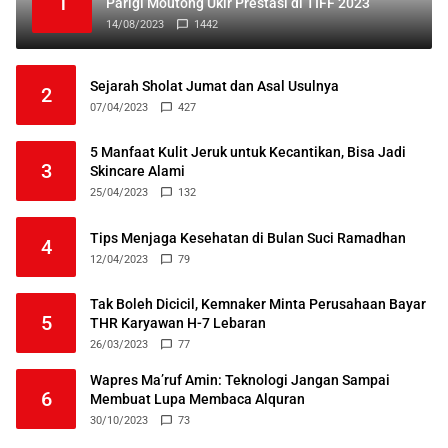
1
Parigi Moutong Ukir Prestasi di TIFF 2023
14/08/2023
1442
Sejarah Sholat Jumat dan Asal Usulnya
2
07/04/2023
427
5 Manfaat Kulit Jeruk untuk Kecantikan, Bisa Jadi
3
Skincare Alami
25/04/2023
132
Tips Menjaga Kesehatan di Bulan Suci Ramadhan
4
12/04/2023
79
Tak Boleh Dicicil, Kemnaker Minta Perusahaan Bayar
5
THR Karyawan H-7 Lebaran
26/03/2023
77
Wapres Ma’ruf Amin: Teknologi Jangan Sampai
6
Membuat Lupa Membaca Alquran
30/10/2023
73