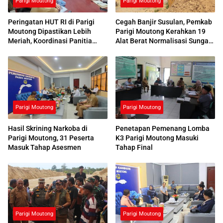
Parigi Moutong
Parigi Moutong
Peringatan HUT RI di Parigi
Cegah Banjir Susulan, Pemkab
Moutong Dipastikan Lebih
Parigi Moutong Kerahkan 19
Meriah, Koordinasi Panitia
Alat Berat Normalisasi Sungai
Dimatangkan
Air Panas
Parigi Moutong
Parigi Moutong
Hasil Skrining Narkoba di
Penetapan Pemenang Lomba
Parigi Moutong, 31 Peserta
K3 Parigi Moutong Masuki
Masuk Tahap Asesmen
Tahap Final
Parigi Moutong
Parigi Moutong