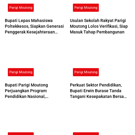
Parigi Moutong
Parigi Moutong
Bupati Lepas Mahasiswa
Usulan Sekolah Rakyat Parigi
Poltekkesos, Siapkan Generasi
Moutong Lolos Verifikasi, Siap
Penggerak Kesejahteraan
Masuk Tahap Pembangunan
Sosial
Parigi Moutong
Parigi Moutong
Bupati Parigi Moutong
Perkuat Sektor Pendidikan,
Perjuangkan Program
Bupati Erwin Burase Tanda
Pendidikan Nasional,
Tangani Kesepakatan Bersama
Kemendikdasmen Beri
dengan UNG
Respons Positif