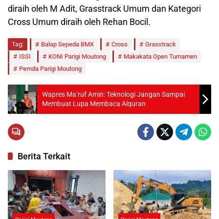
diraih oleh M Adit, Grasstrack Umum dan Kategori
Cross Umum diraih oleh Rehan Bocil.
Tag:
Balap Sepeda BMX
Cross
Grasstrack
ISSI
KONI Parigi Moutong
Makakata Open Turnamen
Pemda Parigi Moutong
Wapres Ma’ruf Amin: Teknologi Jangan Sampai
Membuat Lupa Membaca Alquran
Berita Terkait