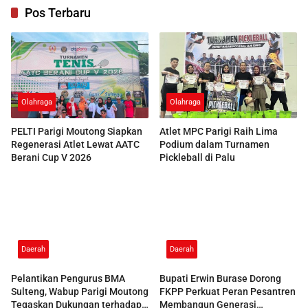
Pos Terbaru
Olahraga
Olahraga
PELTI Parigi Moutong Siapkan
Atlet MPC Parigi Raih Lima
Regenerasi Atlet Lewat AATC
Podium dalam Turnamen
Berani Cup V 2026
Pickleball di Palu
Daerah
Daerah
Pelantikan Pengurus BMA
Bupati Erwin Burase Dorong
Sulteng, Wabup Parigi Moutong
FKPP Perkuat Peran Pesantren
Tegaskan Dukungan terhadap
Membangun Generasi