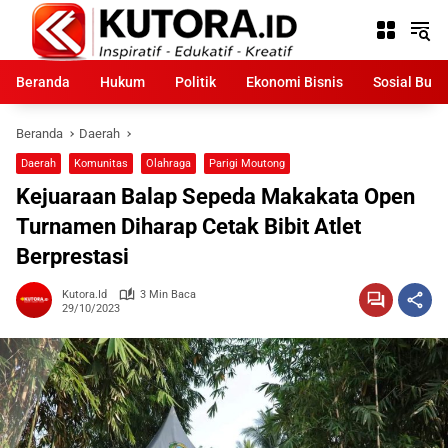
Langsung
ke
konten
Beranda
Hukum
Politik
Ekonomi Bisnis
Sosial Bud
Beranda
Daerah
Daerah
Komunitas
Olahraga
Parigi Moutong
Kejuaraan Balap Sepeda Makakata Open
Turnamen Diharap Cetak Bibit Atlet
Berprestasi
Kutora.id
3 Min Baca
29/10/2023