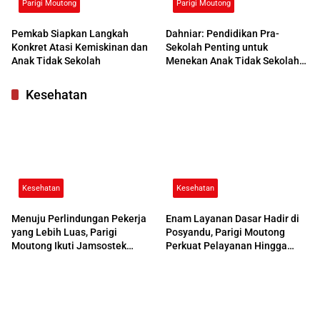
Parigi Moutong
Parigi Moutong
Pemkab Siapkan Langkah
Dahniar: Pendidikan Pra-
Konkret Atasi Kemiskinan dan
Sekolah Penting untuk
Anak Tidak Sekolah
Menekan Anak Tidak Sekolah
di Parimo
Kesehatan
Kesehatan
Kesehatan
Menuju Perlindungan Pekerja
Enam Layanan Dasar Hadir di
yang Lebih Luas, Parigi
Posyandu, Parigi Moutong
Moutong Ikuti Jamsostek
Perkuat Pelayanan Hingga
Award 2026
Desa