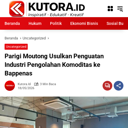
Langsung
ke
konten
Beranda
Hukum
Politik
Ekonomi Bisnis
Sosial Bud
Beranda
Uncategorized
Uncategorized
Parigi Moutong Usulkan Penguatan
Industri Pengolahan Komoditas ke
Bappenas
Kutora.id
3 Min Baca
18/05/2026