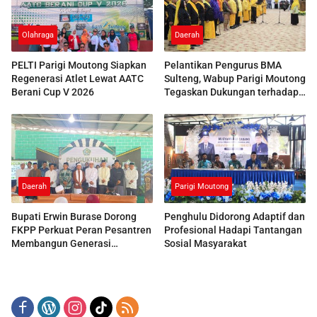
Olahraga
Daerah
PELTI Parigi Moutong Siapkan
Pelantikan Pengurus BMA
Regenerasi Atlet Lewat AATC
Sulteng, Wabup Parigi Moutong
Berani Cup V 2026
Tegaskan Dukungan terhadap
Pelestarian Adat
Daerah
Parigi Moutong
Bupati Erwin Burase Dorong
Penghulu Didorong Adaptif dan
FKPP Perkuat Peran Pesantren
Profesional Hadapi Tantangan
Membangun Generasi
Sosial Masyarakat
Berkarakter