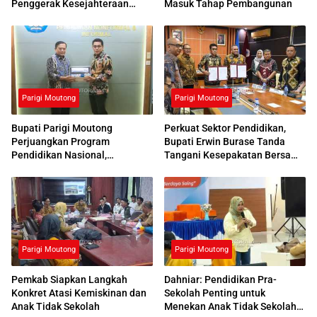
Penggerak Kesejahteraan
Masuk Tahap Pembangunan
Sosial
Parigi Moutong
Parigi Moutong
Bupati Parigi Moutong
Perkuat Sektor Pendidikan,
Perjuangkan Program
Bupati Erwin Burase Tanda
Pendidikan Nasional,
Tangani Kesepakatan Bersama
Kemendikdasmen Beri
dengan UNG
Respons Positif
Parigi Moutong
Parigi Moutong
Pemkab Siapkan Langkah
Dahniar: Pendidikan Pra-
Konkret Atasi Kemiskinan dan
Sekolah Penting untuk
Anak Tidak Sekolah
Menekan Anak Tidak Sekolah