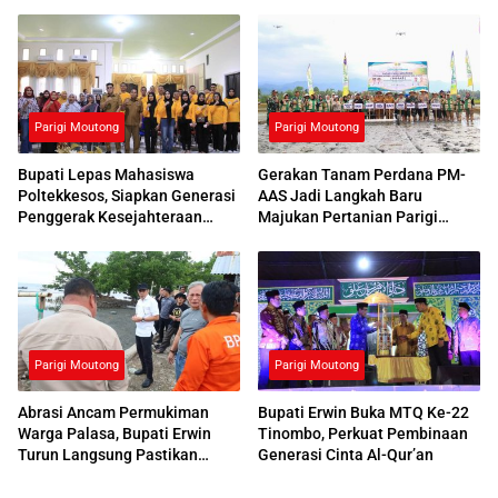
Parigi Moutong
Parigi Moutong
Bupati Lepas Mahasiswa
Gerakan Tanam Perdana PM-
Poltekkesos, Siapkan Generasi
AAS Jadi Langkah Baru
Penggerak Kesejahteraan
Majukan Pertanian Parigi
Sosial
Moutong
Parigi Moutong
Parigi Moutong
Abrasi Ancam Permukiman
Bupati Erwin Buka MTQ Ke-22
Warga Palasa, Bupati Erwin
Tinombo, Perkuat Pembinaan
Turun Langsung Pastikan
Generasi Cinta Al-Qur’an
Penanganan