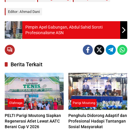
Editor: Ahmad Dani
Pimpin Apel Gabungan, Abdul Sahid Soroti
Profesionalisme ASN
Berita Terkait
Olahraga
Parigi Moutong
PELTI Parigi Moutong Siapkan
Penghulu Didorong Adaptif dan
Regenerasi Atlet Lewat AATC
Profesional Hadapi Tantangan
Berani Cup V 2026
Sosial Masyarakat