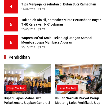
Tips Menjaga Kesehatan di Bulan Suci Ramadhan
4
12/04/2023
79
Tak Boleh Dicicil, Kemnaker Minta Perusahaan Bayar
5
THR Karyawan H-7 Lebaran
26/03/2023
77
Wapres Ma’ruf Amin: Teknologi Jangan Sampai
6
Membuat Lupa Membaca Alquran
30/10/2023
73
Pendidikan
Parigi Moutong
Parigi Moutong
Bupati Lepas Mahasiswa
Usulan Sekolah Rakyat Parigi
Poltekkesos, Siapkan Generasi
Moutong Lolos Verifikasi, Siap