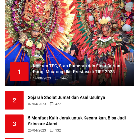
Kostum TFC, Stan Pameran dan Float Durian
1
Parigi Moutong Ukir Prestasi di TIFF 2023
14/08/2023
1442
Sejarah Sholat Jumat dan Asal Usulnya
2
07/04/2023
427
5 Manfaat Kulit Jeruk untuk Kecantikan, Bisa Jadi
3
Skincare Alami
25/04/2023
132