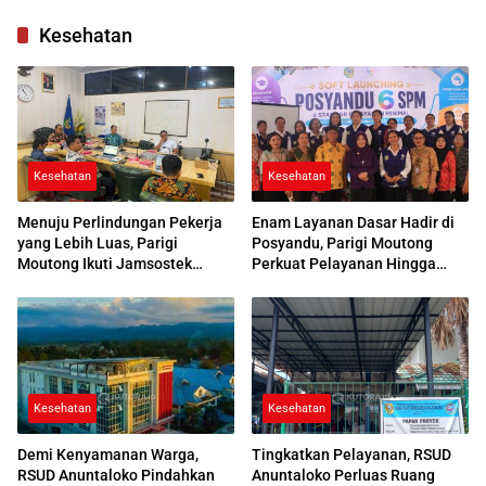
di Parimo
Kesehatan
Kesehatan
Kesehatan
Menuju Perlindungan Pekerja
Enam Layanan Dasar Hadir di
yang Lebih Luas, Parigi
Posyandu, Parigi Moutong
Moutong Ikuti Jamsostek
Perkuat Pelayanan Hingga
Award 2026
Desa
Kesehatan
Kesehatan
Demi Kenyamanan Warga,
Tingkatkan Pelayanan, RSUD
RSUD Anuntaloko Pindahkan
Anuntaloko Perluas Ruang