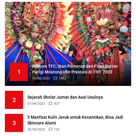
Kostum TFC, Stan Pameran dan Float Durian
1
Parigi Moutong Ukir Prestasi di TIFF 2023
14/08/2023
1442
Sejarah Sholat Jumat dan Asal Usulnya
2
07/04/2023
427
5 Manfaat Kulit Jeruk untuk Kecantikan, Bisa Jadi
3
Skincare Alami
25/04/2023
132