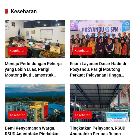
di Parimo
Kesehatan
Kesehatan
Kesehatan
Menuju Perlindungan Pekerja
Enam Layanan Dasar Hadir di
yang Lebih Luas, Parigi
Posyandu, Parigi Moutong
Moutong Ikuti Jamsostek
Perkuat Pelayanan Hingga
Award 2026
Desa
Kesehatan
Kesehatan
Demi Kenyamanan Warga,
Tingkatkan Pelayanan, RSUD
RSUD Anuntaloko Pindahkan
Anuntaloko Perluas Ruang