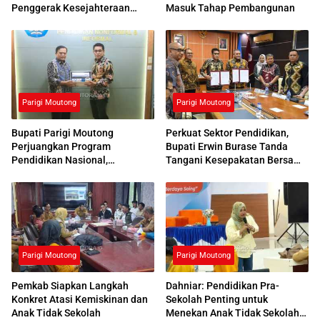
Penggerak Kesejahteraan
Masuk Tahap Pembangunan
Sosial
Parigi Moutong
Parigi Moutong
Bupati Parigi Moutong
Perkuat Sektor Pendidikan,
Perjuangkan Program
Bupati Erwin Burase Tanda
Pendidikan Nasional,
Tangani Kesepakatan Bersama
Kemendikdasmen Beri
dengan UNG
Respons Positif
Parigi Moutong
Parigi Moutong
Pemkab Siapkan Langkah
Dahniar: Pendidikan Pra-
Konkret Atasi Kemiskinan dan
Sekolah Penting untuk
Anak Tidak Sekolah
Menekan Anak Tidak Sekolah