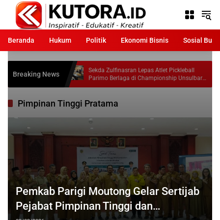
Langsung
ke
konten
Beranda
Hukum
Politik
Ekonomi Bisnis
Sosial Bud
rkan
Sekda Zulfinasran Lepas Atlet Pickleball
Breaking News
Parimo Berlaga di Championship Unsulbar
2026
Pimpinan Tinggi Pratama
Pemkab Parigi Moutong Gelar Sertijab
Pejabat Pimpinan Tinggi dan