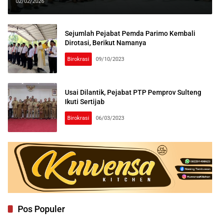
Administrator
02/02/2026
Sejumlah Pejabat Pemda Parimo Kembali
Dirotasi, Berikut Namanya
Birokrasi
09/10/2023
Usai Dilantik, Pejabat PTP Pemprov Sulteng
Ikuti Sertijab
Birokrasi
06/03/2023
Pos Populer