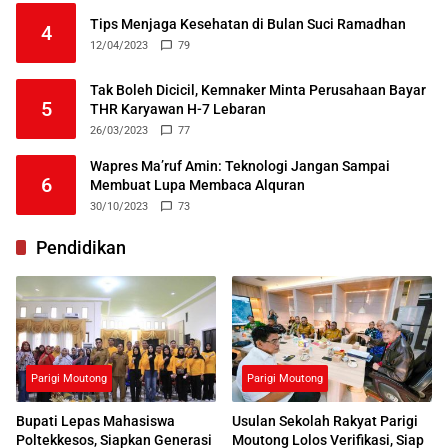
Tips Menjaga Kesehatan di Bulan Suci Ramadhan
4
12/04/2023
79
Tak Boleh Dicicil, Kemnaker Minta Perusahaan Bayar
5
THR Karyawan H-7 Lebaran
26/03/2023
77
Wapres Ma’ruf Amin: Teknologi Jangan Sampai
6
Membuat Lupa Membaca Alquran
30/10/2023
73
Pendidikan
Parigi Moutong
Parigi Moutong
Bupati Lepas Mahasiswa
Usulan Sekolah Rakyat Parigi
Poltekkesos, Siapkan Generasi
Moutong Lolos Verifikasi, Siap