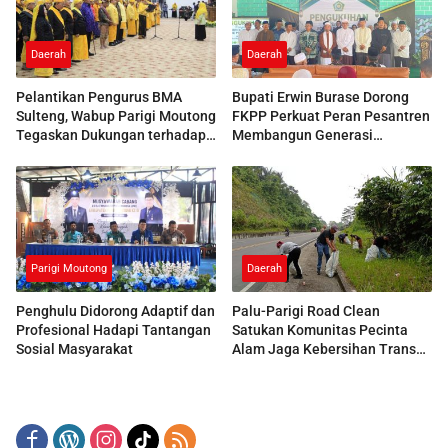
Daerah
Daerah
Pelantikan Pengurus BMA
Bupati Erwin Burase Dorong
Sulteng, Wabup Parigi Moutong
FKPP Perkuat Peran Pesantren
Tegaskan Dukungan terhadap
Membangun Generasi
Pelestarian Adat
Berkarakter
Parigi Moutong
Daerah
Penghulu Didorong Adaptif dan
Palu-Parigi Road Clean
Profesional Hadapi Tantangan
Satukan Komunitas Pecinta
Sosial Masyarakat
Alam Jaga Kebersihan Trans
Sulawesi