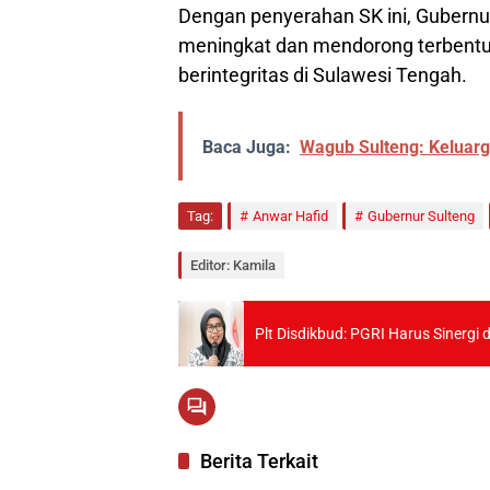
Dengan penyerahan SK ini, Gubernu
meningkat dan mendorong terbentukn
berintegritas di Sulawesi Tengah.
Baca Juga:
Wagub Sulteng: Keluar
Tag:
Anwar Hafid
Gubernur Sulteng
Editor: Kamila
Plt Disdikbud: PGRI Harus Sinerg
Berita Terkait