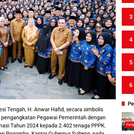
3
4
5
6
Pe
si Tengah, H. Anwar Hafid, secara simbolis
) pengangkatan Pegawai Pemerintah dengan
ormasi Tahun 2024 kepada 2.402 tenaga PPPK.
Pari
an Pogombo, Kantor Gubernur Sulteng, pada