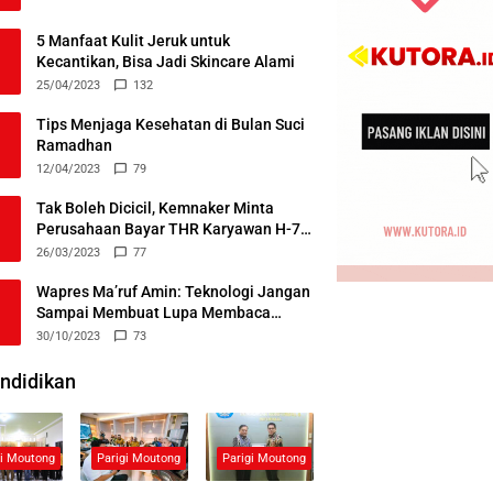
5 Manfaat Kulit Jeruk untuk
Kecantikan, Bisa Jadi Skincare Alami
25/04/2023
132
Tips Menjaga Kesehatan di Bulan Suci
Ramadhan
12/04/2023
79
Tak Boleh Dicicil, Kemnaker Minta
Perusahaan Bayar THR Karyawan H-7
Lebaran
26/03/2023
77
Wapres Ma’ruf Amin: Teknologi Jangan
Sampai Membuat Lupa Membaca
Alquran
30/10/2023
73
ndidikan
gi Moutong
Parigi Moutong
Parigi Moutong