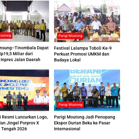
Moutong
Parigi Moutong
nsung–Tinombala Dapat
Festival Lalampa Toboli Ke-9
Rp19,5 Miliar dari
Perkuat Promosi UMKM dan
Inpres Jalan Daerah
Budaya Lokal
i
Parigi Moutong
i Resmi Luncurkan Logo,
Parigi Moutong Jadi Penopang
an Jingel Porprov X
Ekspor Durian Beku ke Pasar
i Tengah 2026
Internasional