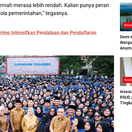
rnah merasa lebih rendah. Kalian punya peran
2026
ola pemerintahan,” tegasnya.
Kese
rimo Intensifkan Pendataan dan Pendaftaran
Demi 
Warga
Anunt
Ruang
Jenaz
Kese
Invest
RSUD 
Tingk
Bedah
Bertek