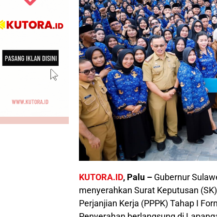
KUTORA.ID
, Palu –
Gubernur Sulawe
menyerahkan Surat Keputusan (SK
Perjanjian Kerja (PPPK) Tahap I F
Penyerahan berlangsung di Lapang