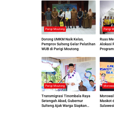
Parigi Moutong
Parigi 
Dorong UMKM Naik Kelas,
Ruas Me
Pemprov Sulteng Gelar Pelatihan
Alokasi 
WUB di Parigi Moutong
Program 
Parigi Moutong
Morowal
Transmigrasi Tinombala Raya
Morowal
Setengah Abad, Gubernur
Maskot d
Sulteng Ajak Warga Siapkan
Sulawes
Generasi Unggul