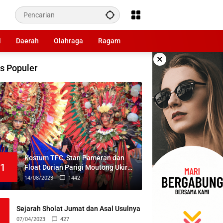
l
Daerah
Olahraga
Ragam
×
s Populer
Kostum TFC, Stan Pameran dan
1
Float Durian Parigi Moutong Ukir
Prestasi di TIFF 2023
14/08/2023
1442
Sejarah Sholat Jumat dan Asal Usulnya
07/04/2023
427