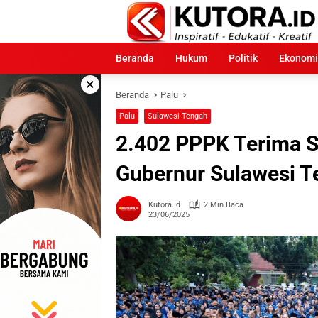
Langsung
ke
konten
Beranda
Hukum
Politik
Ekonomi
×
Beranda
Palu
Palu
Sulawesi Tengah
2.402 PPPK Terima S
Gubernur Sulawesi T
Kutora.id
2 Min Baca
23/06/2025