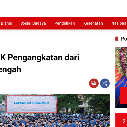
 Bisnis
Sosial Budaya
Pendidikan
Kesehatan
Nasiona
Po
K Pengangkatan dari
engah
2