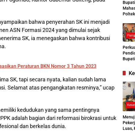
Bupat
Mahas
Poltek
Siapk
yampaikan bahwa penyerahan SK ini menjadi
Gener
tmen ASN Formasi 2024 yang dimulai sejak
Pengg
Pari
Kesej
menerima SK, ia menegaskan bahwa kontribusi
Sosial
ma.
Perkua
Pendid
Bupati
Buras
sasikan Peraturan BKN Nomor 3 Tahun 2023
Tanga
Ke
Kesep
ima SK, tapi secara nyata, kalian sudah lama
Bersa
i. Selamat atas pengangkatan resminya,” ucap
denga
Kese
emiliki kedudukan yang sama pentingnya
Menuj
PK adalah bagian dari reformasi birokrasi untuk
Pekerj
fesional dan berkelas dunia.
Luas, 
Ikuti