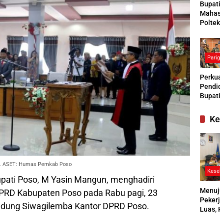
Bupat
Mahas
Poltek
Siapk
Gener
Pengg
Pari
Kesej
Sosial
Perkua
Pendid
Bupati
Buras
Tanga
Ke
Kesep
Bersa
denga
so. ASET: Humas Pemkab Poso
Kese
upati Poso, M Yasin Mangun, menghadiri
Menuj
DPRD Kabupaten Poso pada Rabu pagi, 23
Pekerj
Gedung Siwagilemba Kantor DPRD Poso.
Luas, 
Ikuti