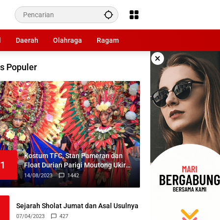
l
Daerah
Olahraga
Ragam
×
s Populer
Kostum TFC, Stan Pameran dan
1
Float Durian Parigi Moutong Ukir
Prestasi di TIFF 2023
14/08/2023
1442
Sejarah Sholat Jumat dan Asal Usulnya
07/04/2023
427