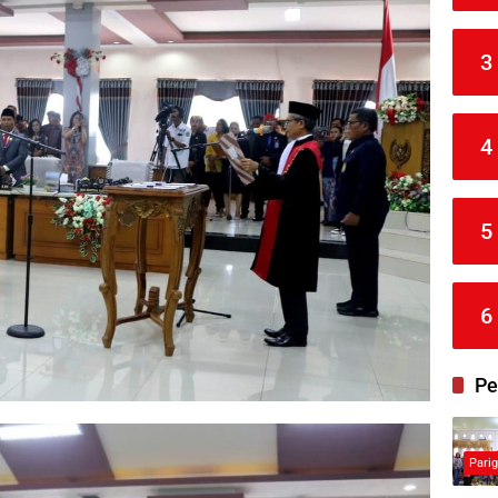
3
4
5
6
Pe
Pari