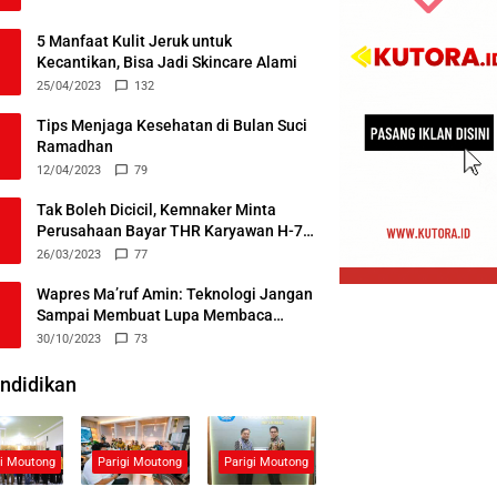
5 Manfaat Kulit Jeruk untuk
Kecantikan, Bisa Jadi Skincare Alami
25/04/2023
132
Tips Menjaga Kesehatan di Bulan Suci
Ramadhan
12/04/2023
79
Tak Boleh Dicicil, Kemnaker Minta
Perusahaan Bayar THR Karyawan H-7
Lebaran
26/03/2023
77
Wapres Ma’ruf Amin: Teknologi Jangan
Sampai Membuat Lupa Membaca
Alquran
30/10/2023
73
ndidikan
gi Moutong
Parigi Moutong
Parigi Moutong