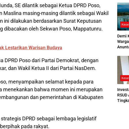
2026
unda, SE dilantik sebagai Ketua DPRD Poso,
 Maslina masing-masing dilantik sebagai Wakil
kan ini dilakukan berdasarkan Surat Keputusan
Kese
ng dibacakan oleh Sekwan Poso, Mappatunru.
Demi 
Warga
Anunt
jak Lestarikan Warisan Budaya
Ruang
Jenaz
ua DPRD Poso dari Partai Demokrat, dengan
lkar, dan Wakil Ketua II dari Partai NasDem.
Kese
Poso, menyampaikan selamat kepada para
. Ia menekankan bahwa momen ini merupakan
Invest
RSUD 
 pembangunan dan pemerintahan di Kabupaten
Tingk
Bedah
Bertek
 strategis DPRD sebagai lembaga legislatif
berpihak pada rakyat.