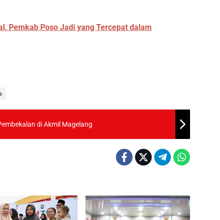
al, Pemkab Poso Jadi yang Tercepat dalam
a
 Pembekalan di Akmil Magelang