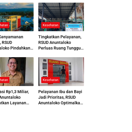
hatan
Kesehatan
Kenyamanan
Tingkatkan Pelayanan,
, RSUD
RSUD Anuntaloko
aloko Pindahkan
Perluas Ruang Tunggu
 Pemulasaraan
Apotek dan Tata Area
ah
Parkir
hatan
Kesehatan
asi Rp1,3 Miliar,
Pelayanan Ibu dan Bayi
Anuntaloko
Jadi Prioritas, RSUD
atkan Layanan
Anuntaloko Optimalkan
 Saraf
Gedung Ruang Damar
nologi Tinggi