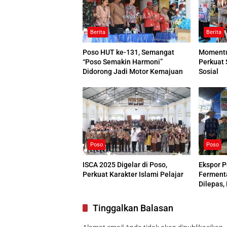
Berita
Berita
Poso HUT ke-131, Semangat
Momentu
“Poso Semakin Harmoni”
Perkuat 
Didorong Jadi Motor Kemajuan
Sosial
Poso
Poso
ISCA 2025 Digelar di Poso,
Ekspor P
Perkuat Karakter Islami Pelajar
Ferment
Dilepas,
Go Glob
Tinggalkan Balasan