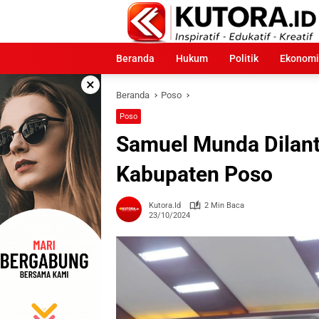
Langsung
ke
konten
Beranda
Hukum
Politik
Ekonomi
×
Beranda
Poso
Poso
Samuel Munda Dilant
Kabupaten Poso
Kutora.id
2 Min Baca
23/10/2024