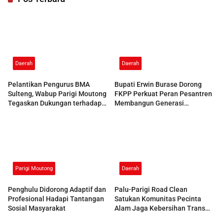
Daerah
Daerah
Pelantikan Pengurus BMA
Bupati Erwin Burase Dorong
Sulteng, Wabup Parigi Moutong
FKPP Perkuat Peran Pesantren
Tegaskan Dukungan terhadap
Membangun Generasi
Pelestarian Adat
Berkarakter
Parigi Moutong
Daerah
Penghulu Didorong Adaptif dan
Palu-Parigi Road Clean
Profesional Hadapi Tantangan
Satukan Komunitas Pecinta
Sosial Masyarakat
Alam Jaga Kebersihan Trans
Sulawesi