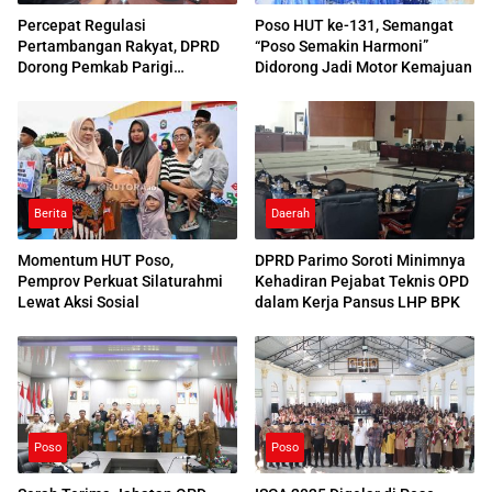
Percepat Regulasi
Poso HUT ke-131, Semangat
Pertambangan Rakyat, DPRD
“Poso Semakin Harmoni”
Dorong Pemkab Parigi
Didorong Jadi Motor Kemajuan
Moutong Rampungkan Perda
IPERA
Berita
Daerah
Momentum HUT Poso,
DPRD Parimo Soroti Minimnya
Pemprov Perkuat Silaturahmi
Kehadiran Pejabat Teknis OPD
Lewat Aksi Sosial
dalam Kerja Pansus LHP BPK
Poso
Poso