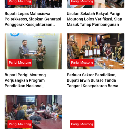
Parigi Moutong
Parigi Moutong
Bupati Lepas Mahasiswa
Usulan Sekolah Rakyat Parigi
Poltekkesos, Siapkan Generasi
Moutong Lolos Verifikasi, Siap
Penggerak Kesejahteraan
Masuk Tahap Pembangunan
Sosial
Parigi Moutong
Parigi Moutong
Bupati Parigi Moutong
Perkuat Sektor Pendidikan,
Perjuangkan Program
Bupati Erwin Burase Tanda
Pendidikan Nasional,
Tangani Kesepakatan Bersama
Kemendikdasmen Beri
dengan UNG
Respons Positif
Parigi Moutong
Parigi Moutong