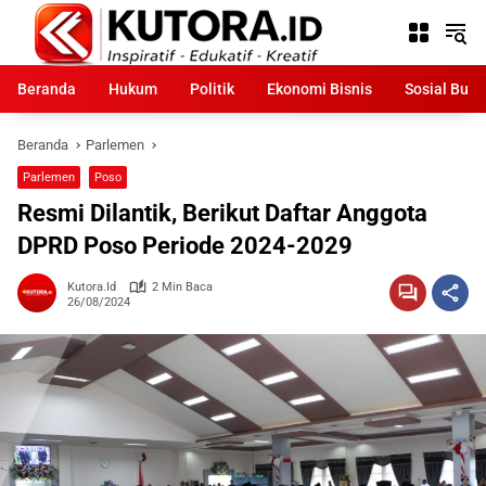
Langsung
ke
konten
Beranda
Hukum
Politik
Ekonomi Bisnis
Sosial Bud
Beranda
Parlemen
Parlemen
Poso
Resmi Dilantik, Berikut Daftar Anggota
DPRD Poso Periode 2024-2029
Kutora.id
2 Min Baca
26/08/2024