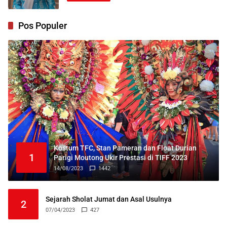
Pos Populer
Kostum TFC, Stan Pameran dan Float Durian
1
Parigi Moutong Ukir Prestasi di TIFF 2023
14/08/2023
1442
Sejarah Sholat Jumat dan Asal Usulnya
2
07/04/2023
427