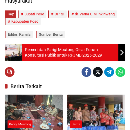
masyarakat
Tag:
Bupati Poso
DPRD
dr. Verna G.M Inkiriwang
Kabupaten Poso
Editor: Kamila
Sumber Berita
Pemerintah Parigi Moutong Gelar Forum
Konsultasi Publik untuk RPJMD 2025-2029
Berita Terkait
Parigi Moutong
Berita