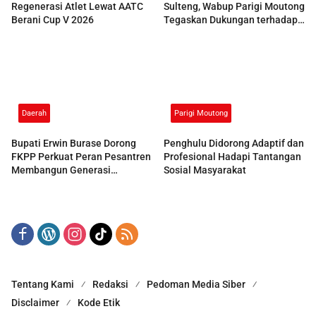
Regenerasi Atlet Lewat AATC
Sulteng, Wabup Parigi Moutong
Berani Cup V 2026
Tegaskan Dukungan terhadap
Pelestarian Adat
Daerah
Parigi Moutong
Bupati Erwin Burase Dorong
Penghulu Didorong Adaptif dan
FKPP Perkuat Peran Pesantren
Profesional Hadapi Tantangan
Membangun Generasi
Sosial Masyarakat
Berkarakter
Tentang Kami
Redaksi
Pedoman Media Siber
Disclaimer
Kode Etik