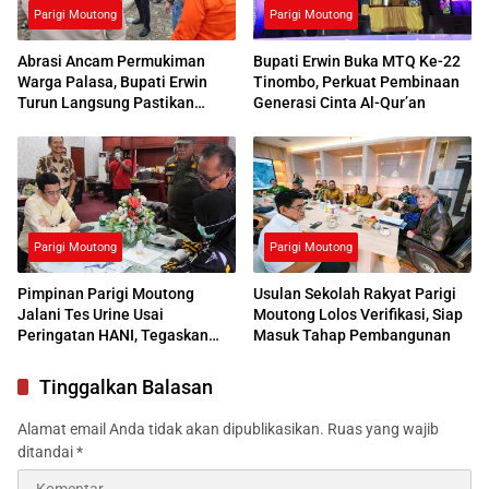
Parigi Moutong
Parigi Moutong
Abrasi Ancam Permukiman
Bupati Erwin Buka MTQ Ke-22
Warga Palasa, Bupati Erwin
Tinombo, Perkuat Pembinaan
Turun Langsung Pastikan
Generasi Cinta Al-Qur’an
Penanganan
Parigi Moutong
Parigi Moutong
Pimpinan Parigi Moutong
Usulan Sekolah Rakyat Parigi
Jalani Tes Urine Usai
Moutong Lolos Verifikasi, Siap
Peringatan HANI, Tegaskan
Masuk Tahap Pembangunan
Komitmen Perangi Narkoba
Tinggalkan Balasan
Alamat email Anda tidak akan dipublikasikan.
Ruas yang wajib
ditandai
*