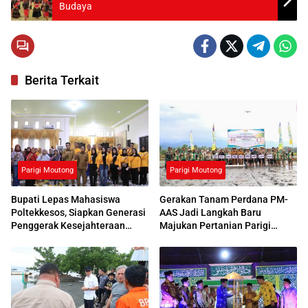
Budaya
Berita Terkait
Parigi Moutong
Parigi Moutong
Bupati Lepas Mahasiswa
Gerakan Tanam Perdana PM-
Poltekkesos, Siapkan Generasi
AAS Jadi Langkah Baru
Penggerak Kesejahteraan
Majukan Pertanian Parigi
Sosial
Moutong