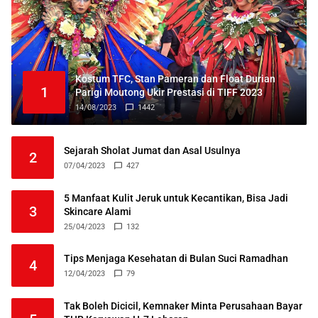
Kostum TFC, Stan Pameran dan Float Durian
1
Parigi Moutong Ukir Prestasi di TIFF 2023
14/08/2023
1442
Sejarah Sholat Jumat dan Asal Usulnya
2
07/04/2023
427
5 Manfaat Kulit Jeruk untuk Kecantikan, Bisa Jadi
3
Skincare Alami
25/04/2023
132
Tips Menjaga Kesehatan di Bulan Suci Ramadhan
4
12/04/2023
79
Tak Boleh Dicicil, Kemnaker Minta Perusahaan Bayar