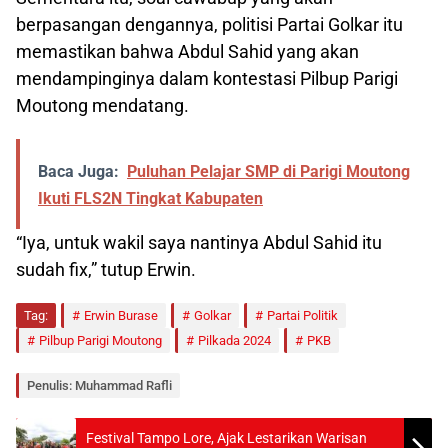
berpasangan dengannya, politisi Partai Golkar itu
memastikan bahwa Abdul Sahid yang akan
mendampinginya dalam kontestasi Pilbup Parigi
Moutong mendatang.
Baca Juga:
Puluhan Pelajar SMP di Parigi Moutong
Ikuti FLS2N Tingkat Kabupaten
“Iya, untuk wakil saya nantinya Abdul Sahid itu
sudah fix,” tutup Erwin.
Tag:
Erwin Burase
Golkar
Partai Politik
Pilbup Parigi Moutong
Pilkada 2024
PKB
Penulis: Muhammad Rafli
Festival Tampo Lore, Ajak Lestarikan Warisan