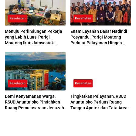
Kesehatan
Kesehatan
Menuju Perlindungan Pekerja
Enam Layanan Dasar Hadir di
yang Lebih Luas, Parigi
Posyandu, Parigi Moutong
Moutong Ikuti Jamsostek
Perkuat Pelayanan Hingga
Award 2026
Desa
Kesehatan
Kesehatan
Demi Kenyamanan Warga,
Tingkatkan Pelayanan, RSUD
RSUD Anuntaloko Pindahkan
Anuntaloko Perluas Ruang
Ruang Pemulasaraan Jenazah
Tunggu Apotek dan Tata Area
Parkir