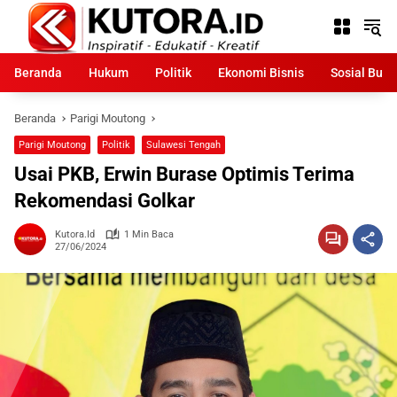
Langsung
ke
konten
Beranda
Hukum
Politik
Ekonomi Bisnis
Sosial Bud
Beranda
Parigi Moutong
Parigi Moutong
Politik
Sulawesi Tengah
Usai PKB, Erwin Burase Optimis Terima
Rekomendasi Golkar
Kutora.id
1 Min Baca
27/06/2024