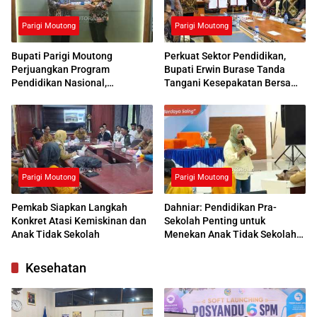
Parigi Moutong
Parigi Moutong
Bupati Parigi Moutong
Perkuat Sektor Pendidikan,
Perjuangkan Program
Bupati Erwin Burase Tanda
Pendidikan Nasional,
Tangani Kesepakatan Bersama
Kemendikdasmen Beri
dengan UNG
Respons Positif
Parigi Moutong
Parigi Moutong
Pemkab Siapkan Langkah
Dahniar: Pendidikan Pra-
Konkret Atasi Kemiskinan dan
Sekolah Penting untuk
Anak Tidak Sekolah
Menekan Anak Tidak Sekolah
di Parimo
Kesehatan