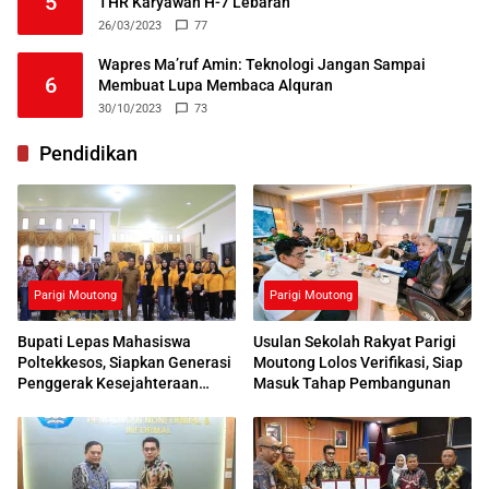
5
THR Karyawan H-7 Lebaran
26/03/2023
77
Wapres Ma’ruf Amin: Teknologi Jangan Sampai
6
Membuat Lupa Membaca Alquran
30/10/2023
73
Pendidikan
Parigi Moutong
Parigi Moutong
Bupati Lepas Mahasiswa
Usulan Sekolah Rakyat Parigi
Poltekkesos, Siapkan Generasi
Moutong Lolos Verifikasi, Siap
Penggerak Kesejahteraan
Masuk Tahap Pembangunan
Sosial