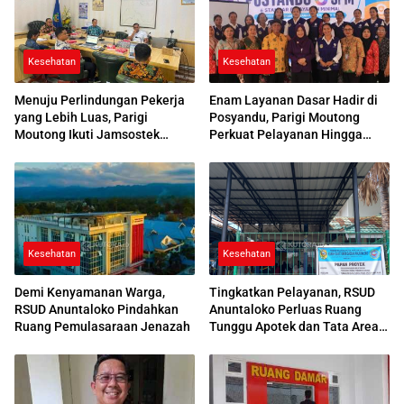
Kesehatan
Kesehatan
Menuju Perlindungan Pekerja
Enam Layanan Dasar Hadir di
yang Lebih Luas, Parigi
Posyandu, Parigi Moutong
Moutong Ikuti Jamsostek
Perkuat Pelayanan Hingga
Award 2026
Desa
Kesehatan
Kesehatan
Demi Kenyamanan Warga,
Tingkatkan Pelayanan, RSUD
RSUD Anuntaloko Pindahkan
Anuntaloko Perluas Ruang
Ruang Pemulasaraan Jenazah
Tunggu Apotek dan Tata Area
Parkir