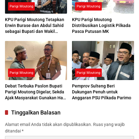
Parigi Moutong
Parigi Moutong
KPU Parigi Moutong Tetapkan
KPU Parigi Moutong
Erwin Burase dan Abdul Sahid
Distribusikan Logistik Pilkada
sebagai Bupati dan Wakil
Pasca Putusan MK
Bupati Terpilih 2024
Parigi Moutong
Parigi Moutong
Debat Terbuka Paslon Bupati
Pemprov Sulteng Beri
Parigi Moutong Digelar, Sekda
Dukungan Penuh untuk
Ajak Masyarakat Gunakan Hak
Anggaran PSU Pilkada Parimo
Pilih
Tinggalkan Balasan
Alamat email Anda tidak akan dipublikasikan.
Ruas yang wajib
ditandai
*