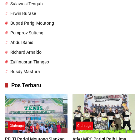
Sulawesi Tengah
Erwin Burase
Bupati Parigi Moutong
Pemprov Sulteng
Abdul Sahid
Richard Arnaldo
Zulfinasran Tiangso
Rusdy Mastura
Pos Terbaru
Olahraga
Olahraga
PELTI Parigi Moutong Siapkan
Atlet MPC Parigi Raih Lima