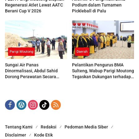
Regenerasi Atlet Lewat AATC
Podium dalam Turnamen
Berani Cup V 2026
Pickleball di Palu
Parigi Moutong
Daerah
Sungai Air Panas
Pelantikan Pengurus BMA
Dinormalisasi, Abdul Sahid
Sulteng, Wabup Parigi Moutong
Dorong Perawatan Secara
Tegaskan Dukungan terhadap
Berkala
Pelestarian Adat
Tentang Kami
Redaksi
Pedoman Media Siber
Disclaimer
Kode Etik