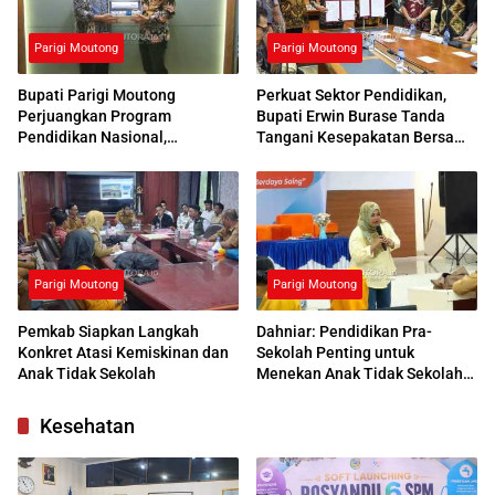
Parigi Moutong
Parigi Moutong
Bupati Parigi Moutong
Perkuat Sektor Pendidikan,
Perjuangkan Program
Bupati Erwin Burase Tanda
Pendidikan Nasional,
Tangani Kesepakatan Bersama
Kemendikdasmen Beri
dengan UNG
Respons Positif
Parigi Moutong
Parigi Moutong
Pemkab Siapkan Langkah
Dahniar: Pendidikan Pra-
Konkret Atasi Kemiskinan dan
Sekolah Penting untuk
Anak Tidak Sekolah
Menekan Anak Tidak Sekolah
di Parimo
Kesehatan