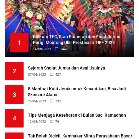
Kostum TFC, Stan Pameran dan Float Durian
1
Parigi Moutong Ukir Prestasi di TIFF 2023
14/08/2023
1442
Sejarah Sholat Jumat dan Asal Usulnya
2
07/04/2023
427
5 Manfaat Kulit Jeruk untuk Kecantikan, Bisa Jadi
3
Skincare Alami
25/04/2023
132
Tips Menjaga Kesehatan di Bulan Suci Ramadhan
4
12/04/2023
79
Tak Boleh Dicicil, Kemnaker Minta Perusahaan Bayar