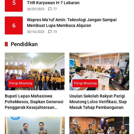
5
THR Karyawan H-7 Lebaran
26/03/2023
77
Wapres Ma’ruf Amin: Teknologi Jangan Sampai
6
Membuat Lupa Membaca Alquran
30/10/2023
73
Pendidikan
Parigi Moutong
Parigi Moutong
Bupati Lepas Mahasiswa
Usulan Sekolah Rakyat Parigi
Poltekkesos, Siapkan Generasi
Moutong Lolos Verifikasi, Siap
Penggerak Kesejahteraan
Masuk Tahap Pembangunan
Sosial