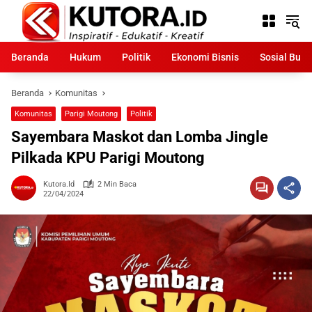
Langsung
ke
konten
Beranda
Hukum
Politik
Ekonomi Bisnis
Sosial Bud
Beranda
Komunitas
Komunitas
Parigi Moutong
Politik
Sayembara Maskot dan Lomba Jingle
Pilkada KPU Parigi Moutong
Kutora.id
2 Min Baca
22/04/2024