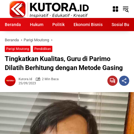
Langsung
ke
konten
Beranda
Hukum
Politik
Ekonomi Bisnis
Sosial Bud
Beranda
Parigi Moutong
Parigi Moutong
Pendidikan
Tingkatkan Kualitas, Guru di Parimo
Dilatih Berhitung dengan Metode Gasing
Kutora.id
2 Min Baca
25/09/2023