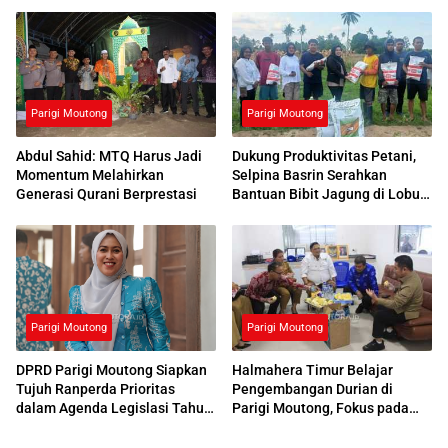
Parigi Moutong
Parigi Moutong
Abdul Sahid: MTQ Harus Jadi
Dukung Produktivitas Petani,
Momentum Melahirkan
Selpina Basrin Serahkan
Generasi Qurani Berprestasi
Bantuan Bibit Jagung di Lobu
Mandiri
Parigi Moutong
Parigi Moutong
DPRD Parigi Moutong Siapkan
Halmahera Timur Belajar
Tujuh Ranperda Prioritas
Pengembangan Durian di
dalam Agenda Legislasi Tahun
Parigi Moutong, Fokus pada
2026
Budidaya hingga Pemasaran