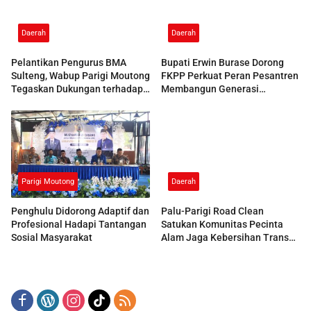
Daerah
Daerah
Pelantikan Pengurus BMA
Bupati Erwin Burase Dorong
Sulteng, Wabup Parigi Moutong
FKPP Perkuat Peran Pesantren
Tegaskan Dukungan terhadap
Membangun Generasi
Pelestarian Adat
Berkarakter
Parigi Moutong
Daerah
Penghulu Didorong Adaptif dan
Palu-Parigi Road Clean
Profesional Hadapi Tantangan
Satukan Komunitas Pecinta
Sosial Masyarakat
Alam Jaga Kebersihan Trans
Sulawesi