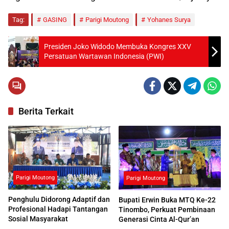
Tag:
GASING
Parigi Moutong
Yohanes Surya
Presiden Joko Widodo Membuka Kongres XXV
Persatuan Wartawan Indonesia (PWI)
Berita Terkait
Parigi Moutong
Parigi Moutong
Penghulu Didorong Adaptif dan
Bupati Erwin Buka MTQ Ke-22
Profesional Hadapi Tantangan
Tinombo, Perkuat Pembinaan
Sosial Masyarakat
Generasi Cinta Al-Qur’an