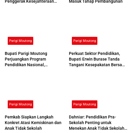
Penggerak Kesejahteraan
Masuk Tahap Pembangunan
Sosial
Parigi Moutong
Parigi Moutong
Bupati Parigi Moutong
Perkuat Sektor Pendidikan,
Perjuangkan Program
Bupati Erwin Burase Tanda
Pendidikan Nasional,
Tangani Kesepakatan Bersama
Kemendikdasmen Beri
dengan UNG
Respons Positif
Parigi Moutong
Parigi Moutong
Pemkab Siapkan Langkah
Dahniar: Pendidikan Pra-
Konkret Atasi Kemiskinan dan
Sekolah Penting untuk
Anak Tidak Sekolah
Menekan Anak Tidak Sekolah