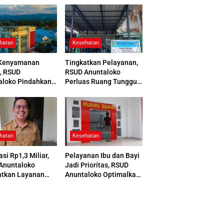
hatan
Kesehatan
Kenyamanan
Tingkatkan Pelayanan,
, RSUD
RSUD Anuntaloko
aloko Pindahkan
Perluas Ruang Tunggu
 Pemulasaraan
Apotek dan Tata Area
ah
Parkir
hatan
Kesehatan
asi Rp1,3 Miliar,
Pelayanan Ibu dan Bayi
Anuntaloko
Jadi Prioritas, RSUD
atkan Layanan
Anuntaloko Optimalkan
 Saraf
Gedung Ruang Damar
nologi Tinggi