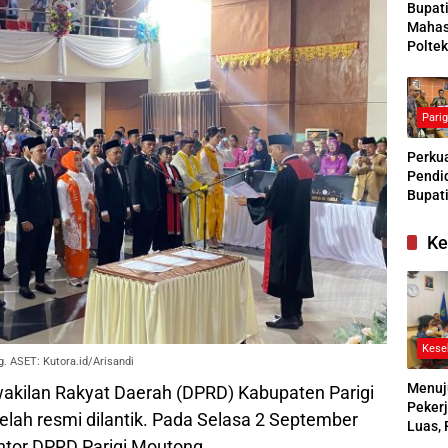
Bupat
Mahas
Poltek
Siapk
Gener
Pengg
Pari
Kesej
Sosial
Perkua
Pendid
Bupati
Buras
Tanga
Ke
Kesep
Bersa
denga
Kese
. ASET: Kutora.id/Arisandi
Menuj
kilan Rakyat Daerah (DPRD) Kabupaten Parigi
Pekerj
lah resmi dilantik. Pada Selasa 2 September
Luas, 
ntor DPRD Parigi Moutong.
Ikuti