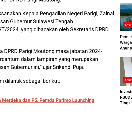
2026
ksanakan Kepala Pengadilan Negeri Parigi, Zainal
usan Gubernur Sulawesi Tengah
Kese
/2024, yang dibacakan oleh Sekretaris DPRD
Demi 
Warga
Anunt
 DPRD Parigi Moutong masa jabatan 2024-
Ruang
tercantum dalam lampiran yang merupakan
Jenaz
san Gubernur ini,” ujar Srikandi Puja.
dilantik sebagai berikut:
Kese
Invest
RSUD 
m Merdeka dan P5, Pemda Parimo Launching
Tingk
Bedah
Bertek