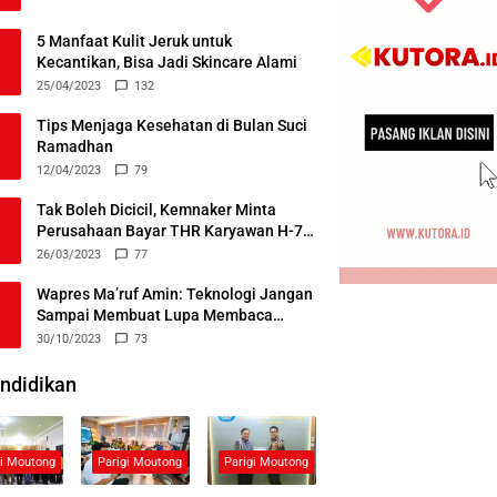
5 Manfaat Kulit Jeruk untuk
Kecantikan, Bisa Jadi Skincare Alami
25/04/2023
132
Tips Menjaga Kesehatan di Bulan Suci
Ramadhan
12/04/2023
79
Tak Boleh Dicicil, Kemnaker Minta
Perusahaan Bayar THR Karyawan H-7
Lebaran
26/03/2023
77
Wapres Ma’ruf Amin: Teknologi Jangan
Sampai Membuat Lupa Membaca
Alquran
30/10/2023
73
ndidikan
gi Moutong
Parigi Moutong
Parigi Moutong