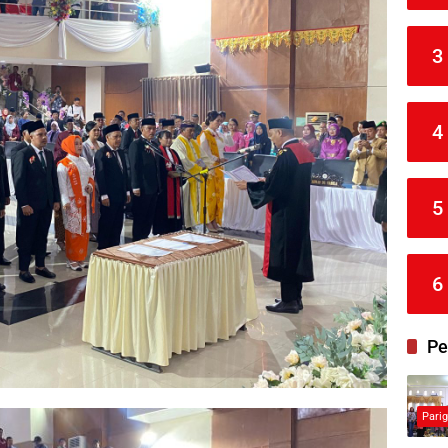
3
4
5
6
Pe
Pari