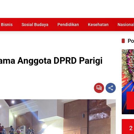
 Bisnis
Sosial Budaya
Pendidikan
Kesehatan
Nasiona
Po
ama Anggota DPRD Parigi
2