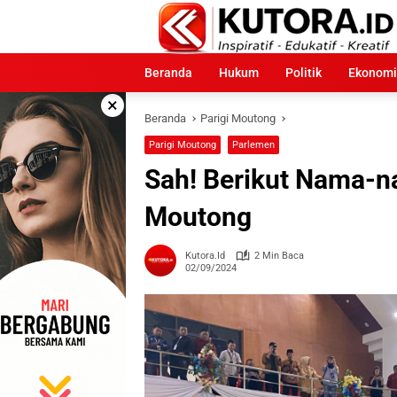
Langsung
ke
konten
Beranda
Hukum
Politik
Ekonomi
×
Beranda
Parigi Moutong
Parigi Moutong
Parlemen
Sah! Berikut Nama-n
Moutong
Kutora.id
2 Min Baca
02/09/2024