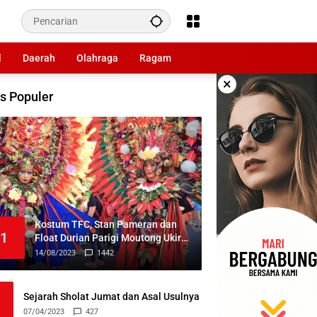
l
Daerah
Olahraga
Ragam
×
s Populer
Kostum TFC, Stan Pameran dan
1
Float Durian Parigi Moutong Ukir
Prestasi di TIFF 2023
14/08/2023
1442
Sejarah Sholat Jumat dan Asal Usulnya
07/04/2023
427