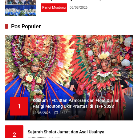
Parigi Moutong
06/08/2026
Pos Populer
Kostum TFC, Stan Pameran dan Float Durian
1
Parigi Moutong Ukir Prestasi di TIFF 2023
14/08/2023
1442
Sejarah Sholat Jumat dan Asal Usulnya
2