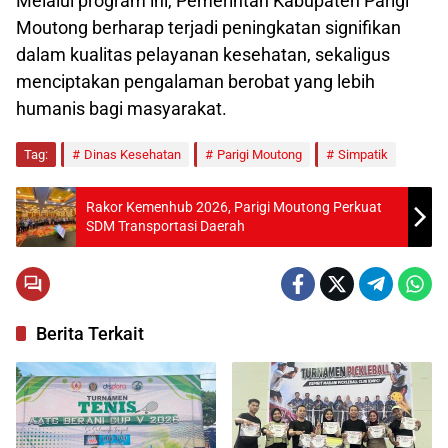
Melalui program ini, Pemerintah Kabupaten Parigi
Moutong berharap terjadi peningkatan signifikan
dalam kualitas pelayanan kesehatan, sekaligus
menciptakan pengalaman berobat yang lebih
humanis bagi masyarakat.
Tag:
Dinas Kesehatan
Parigi Moutong
Simpatik
Rakor Kemenhub 2026, Parigi Moutong Perkuat
SDM Transportasi Daerah
Berita Terkait