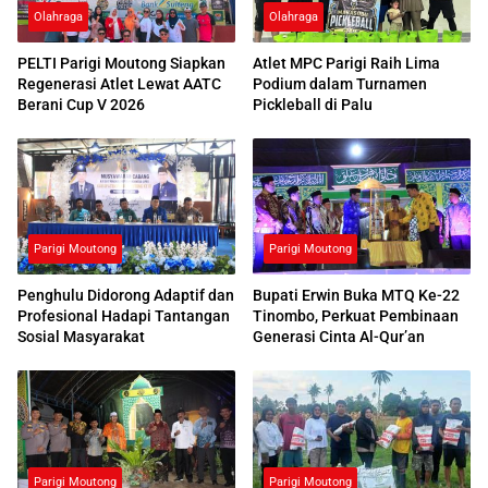
Olahraga
Olahraga
PELTI Parigi Moutong Siapkan
Atlet MPC Parigi Raih Lima
Regenerasi Atlet Lewat AATC
Podium dalam Turnamen
Berani Cup V 2026
Pickleball di Palu
Parigi Moutong
Parigi Moutong
Penghulu Didorong Adaptif dan
Bupati Erwin Buka MTQ Ke-22
Profesional Hadapi Tantangan
Tinombo, Perkuat Pembinaan
Sosial Masyarakat
Generasi Cinta Al-Qur’an
Parigi Moutong
Parigi Moutong