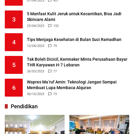
07/04/2023
427
5 Manfaat Kulit Jeruk untuk Kecantikan, Bisa Jadi
3
Skincare Alami
25/04/2023
132
Tips Menjaga Kesehatan di Bulan Suci Ramadhan
4
12/04/2023
79
Tak Boleh Dicicil, Kemnaker Minta Perusahaan Bayar
5
THR Karyawan H-7 Lebaran
26/03/2023
77
Wapres Ma’ruf Amin: Teknologi Jangan Sampai
6
Membuat Lupa Membaca Alquran
30/10/2023
73
Pendidikan