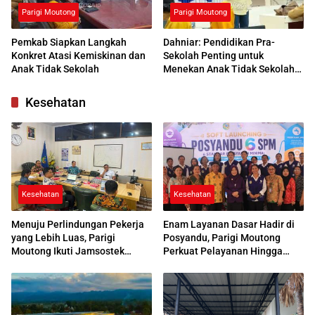
Parigi Moutong
Parigi Moutong
Pemkab Siapkan Langkah
Dahniar: Pendidikan Pra-
Konkret Atasi Kemiskinan dan
Sekolah Penting untuk
Anak Tidak Sekolah
Menekan Anak Tidak Sekolah
di Parimo
Kesehatan
Kesehatan
Kesehatan
Menuju Perlindungan Pekerja
Enam Layanan Dasar Hadir di
yang Lebih Luas, Parigi
Posyandu, Parigi Moutong
Moutong Ikuti Jamsostek
Perkuat Pelayanan Hingga
Award 2026
Desa