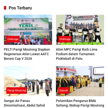
Pos Terbaru
Olahraga
Olahraga
PELTI Parigi Moutong Siapkan
Atlet MPC Parigi Raih Lima
Regenerasi Atlet Lewat AATC
Podium dalam Turnamen
Berani Cup V 2026
Pickleball di Palu
Parigi Moutong
Daerah
Sungai Air Panas
Pelantikan Pengurus BMA
Dinormalisasi, Abdul Sahid
Sulteng, Wabup Parigi Moutong