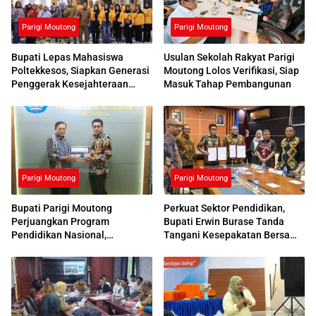
Parigi Moutong
Parigi Moutong
Bupati Lepas Mahasiswa
Usulan Sekolah Rakyat Parigi
Poltekkesos, Siapkan Generasi
Moutong Lolos Verifikasi, Siap
Penggerak Kesejahteraan
Masuk Tahap Pembangunan
Sosial
Parigi Moutong
Parigi Moutong
Bupati Parigi Moutong
Perkuat Sektor Pendidikan,
Perjuangkan Program
Bupati Erwin Burase Tanda
Pendidikan Nasional,
Tangani Kesepakatan Bersama
Kemendikdasmen Beri
dengan UNG
Respons Positif