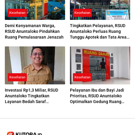
Kesehatan
Kesehatan
Demi Kenyamanan Warga,
Tingkatkan Pelayanan, RSUD
RSUD Anuntaloko Pindahkan
Anuntaloko Perluas Ruang
Ruang Pemulasaraan Jenazah
Tunggu Apotek dan Tata Area
Parkir
Kesehatan
Kesehatan
Investasi Rp1,3 Miliar, RSUD
Pelayanan Ibu dan Bayi Jadi
Anuntaloko Tingkatkan
Prioritas, RSUD Anuntaloko
Layanan Bedah Saraf
Optimalkan Gedung Ruang
Berteknologi Tinggi
Damar