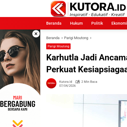
Langsung
ke
konten
Beranda
Hukum
Politik
Ekonomi
×
Beranda
Parigi Moutong
Parigi Moutong
Karhutla Jadi Ancam
Perkuat Kesiapsiaga
Kutora.id
2 Min Baca
07/04/2026