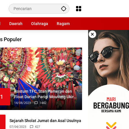
l
Daerah
Olahraga
Ragam
×
s Populer
Kostum TFC, Stan Pameran dan
1
Float Durian Parigi Moutong Ukir
Prestasi di TIFF 2023
14/08/2023
1442
Sejarah Sholat Jumat dan Asal Usulnya
07/04/2023
427