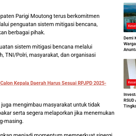
2026
aten Parigi Moutong terus berkomitmen
alui penguatan sistem mitigasi bencana,
Kese
an berbagai pihak.
Demi 
Warga
uatan sistem mitigasi bencana melalui
Anunt
, TNI/Polri, masyarakat, dan organisasi
Ruang
Jenaz
i Calon Kepala Daerah Harus Sesuai RPJPD 2025-
Kese
Invest
RSUD 
 juga mengimbau masyarakat untuk tidak
Tingk
Bedah
kar serta segera melaporkan jika menemukan
Bertek
ng-masing.
iharapkan menjadi momentum memperkuat sinergi