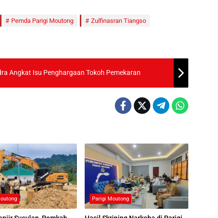
Pemda Parigi Moutong
Zulfinasran Tiangso
ndra Angkat Isu Penghargaan Tokoh Pemekaran
Moutong
Parigi Moutong
njir Susulan, Pemkab
Hasil Skrining Narkoba di Parigi