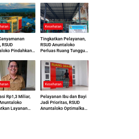
hatan
Kesehatan
Kenyamanan
Tingkatkan Pelayanan,
, RSUD
RSUD Anuntaloko
aloko Pindahkan
Perluas Ruang Tunggu
 Pemulasaraan
Apotek dan Tata Area
ah
Parkir
hatan
Kesehatan
asi Rp1,3 Miliar,
Pelayanan Ibu dan Bayi
Anuntaloko
Jadi Prioritas, RSUD
atkan Layanan
Anuntaloko Optimalkan
 Saraf
Gedung Ruang Damar
nologi Tinggi