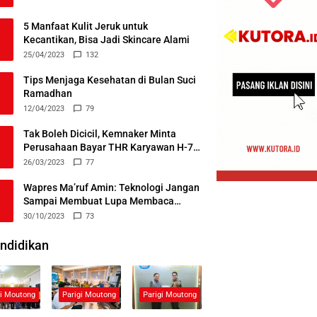
5 Manfaat Kulit Jeruk untuk
Kecantikan, Bisa Jadi Skincare Alami
25/04/2023
132
Tips Menjaga Kesehatan di Bulan Suci
Ramadhan
12/04/2023
79
Tak Boleh Dicicil, Kemnaker Minta
Perusahaan Bayar THR Karyawan H-7
Lebaran
26/03/2023
77
Wapres Ma’ruf Amin: Teknologi Jangan
Sampai Membuat Lupa Membaca
Alquran
30/10/2023
73
ndidikan
gi Moutong
Parigi Moutong
Parigi Moutong