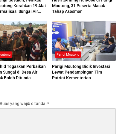
outong Kerahkan 19 Alat
Moutong, 31 Peserta Masuk
rmalisasi Sungai Air
Tahap Asesmen
Moutong
Parigi Moutong
ahid Tegaskan Perbaikan
Parigi Moutong Bidik Investasi
n Sungai di Desa Air
Lewat Pendampingan Tim
k Boleh Ditunda
Patriot Kementerian
Transmigrasi
Ruas yang wajib ditandai
*