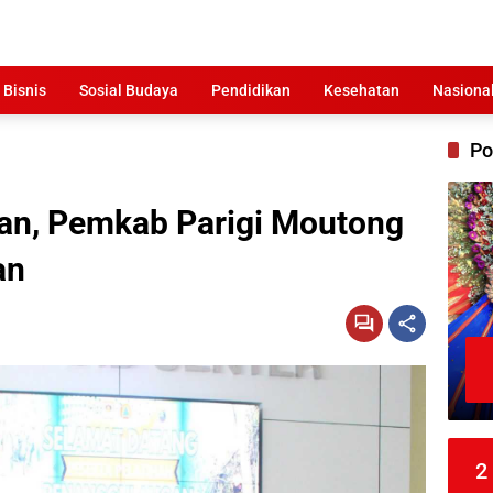
 Bisnis
Sosial Budaya
Pendidikan
Kesehatan
Nasiona
Po
an, Pemkab Parigi Moutong
an
2