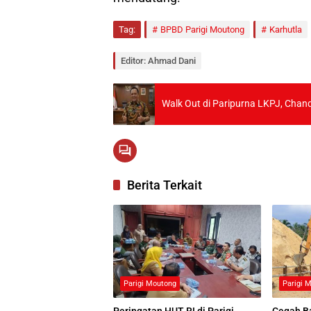
Tag:
BPBD Parigi Moutong
Karhutla
Editor: Ahmad Dani
Walk Out di Paripurna LKPJ, Cha
Berita Terkait
Parigi Moutong
Parigi 
Peringatan HUT RI di Parigi
Cegah Ba