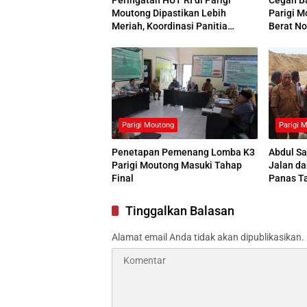
Moutong Dipastikan Lebih
Parigi M
Meriah, Koordinasi Panitia
Berat No
Dimatangkan
Panas
Parigi Moutong
Parigi 
Penetapan Pemenang Lomba K3
Abdul S
Parigi Moutong Masuki Tahap
Jalan da
Final
Panas Ta
Tinggalkan Balasan
Alamat email Anda tidak akan dipublikasikan.