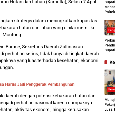
an Hutan dan Lahan (Karhutla), Selasa 7 April
Bupat
Mahas
Poltek
Siapk
langkah strategis dalam meningkatkan kapasitas
Gener
Pengg
akaran hutan dan lahan yang dinilai memiliki
Pari
Kesej
gi Moutong.
Sosial
Perkua
Pendid
in Burase, Sekretaris Daerah Zulfinasran
Bupati
perhatian serius, tidak hanya di tingkat daerah
Buras
ampaknya yang luas terhadap kesehatan, ekonomi
Tanga
Ke
Kesep
kungan.
Bersa
denga
Desa Harus Jadi Penggerak Pembangunan
Kese
uk daerah dengan potensi kebakaran hutan dan
Menuj
menjadi perhatian nasional karena dampaknya
Pekerj
ehatan, aktivitas ekonomi, hingga kerusakan
Luas, 
Ikuti