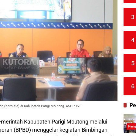
3
4
5
6
Pe
 (Karhutla) di Kabupaten Parigi Moutong. ASET: IST
merintah Kabupaten Parigi Moutong melalui
Pari
erah (BPBD) menggelar kegiatan Bimbingan