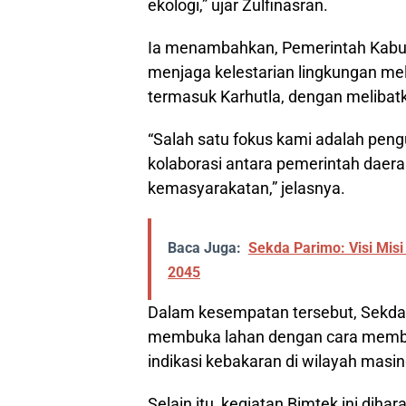
ekologi,” ujar Zulfinasran.
Ia menambahkan, Pemerintah Kabup
menjaga kelestarian lingkungan mel
termasuk Karhutla, dengan melibatk
“Salah satu fokus kami adalah peng
kolaborasi antara pemerintah daerah
kemasyarakatan,” jelasnya.
Baca Juga:
Sekda Parimo: Visi Mis
2045
Dalam kesempatan tersebut, Sekda
membuka lahan dengan cara memba
indikasi kebakaran di wilayah masi
Selain itu, kegiatan Bimtek ini d