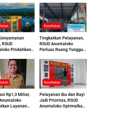
hatan
Kesehatan
Kenyamanan
Tingkatkan Pelayanan,
, RSUD
RSUD Anuntaloko
aloko Pindahkan
Perluas Ruang Tunggu
 Pemulasaraan
Apotek dan Tata Area
ah
Parkir
hatan
Kesehatan
asi Rp1,3 Miliar,
Pelayanan Ibu dan Bayi
Anuntaloko
Jadi Prioritas, RSUD
atkan Layanan
Anuntaloko Optimalkan
 Saraf
Gedung Ruang Damar
nologi Tinggi