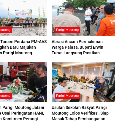
Moutong
Parigi Moutong
 Tanam Perdana PM-AAS
Abrasi Ancam Permukiman
ngkah Baru Majukan
Warga Palasa, Bupati Erwin
n Parigi Moutong
Turun Langsung Pastikan
Penanganan
Moutong
Parigi Moutong
 Parigi Moutong Jalani
Usulan Sekolah Rakyat Parigi
e Usai Peringatan HANI,
Moutong Lolos Verifikasi, Siap
n Komitmen Perangi
Masuk Tahap Pembangunan