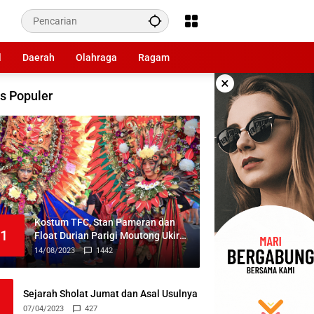
l
Daerah
Olahraga
Ragam
×
s Populer
Kostum TFC, Stan Pameran dan
1
Float Durian Parigi Moutong Ukir
Prestasi di TIFF 2023
14/08/2023
1442
Sejarah Sholat Jumat dan Asal Usulnya
07/04/2023
427