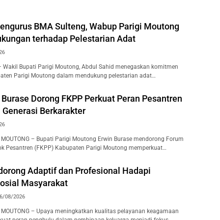
Pengurus BMA Sulteng, Wabup Parigi Moutong
kungan terhadap Pelestarian Adat
26
– Wakil Bupati Parigi Moutong, Abdul Sahid menegaskan komitmen
aten Parigi Moutong dalam mendukung pelestarian adat…
n Burase Dorong FKPP Perkuat Peran Pesantren
enerasi Berkarakter
26
I MOUTONG – Bupati Parigi Moutong Erwin Burase mendorong Forum
k Pesantren (FKPP) Kabupaten Parigi Moutong memperkuat…
dorong Adaptif dan Profesional Hadapi
osial Masyarakat
6/08/2026
I MOUTONG – Upaya meningkatkan kualitas pelayanan keagamaan