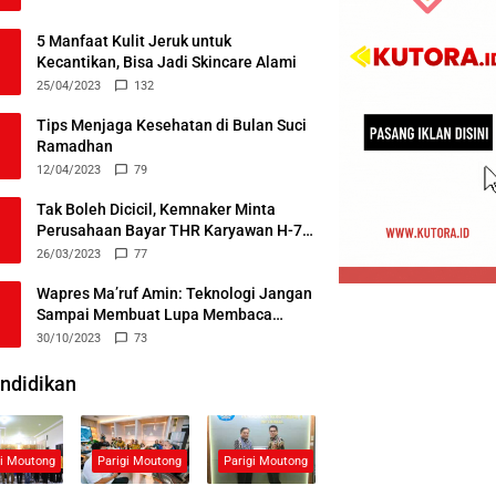
5 Manfaat Kulit Jeruk untuk
Kecantikan, Bisa Jadi Skincare Alami
25/04/2023
132
Tips Menjaga Kesehatan di Bulan Suci
Ramadhan
12/04/2023
79
Tak Boleh Dicicil, Kemnaker Minta
Perusahaan Bayar THR Karyawan H-7
Lebaran
26/03/2023
77
Wapres Ma’ruf Amin: Teknologi Jangan
Sampai Membuat Lupa Membaca
Alquran
30/10/2023
73
ndidikan
gi Moutong
Parigi Moutong
Parigi Moutong