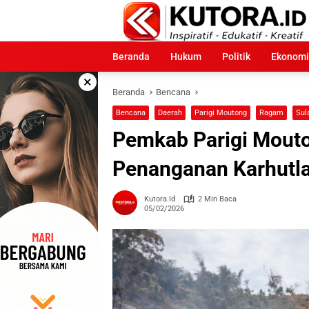
Langsung
ke
konten
Beranda
Hukum
Politik
Ekonomi
×
Beranda
Bencana
Bencana
Daerah
Parigi Moutong
Ragam
Sul
Pemkab Parigi Mouto
Penanganan Karhutla
Kutora.id
2 Min Baca
05/02/2026