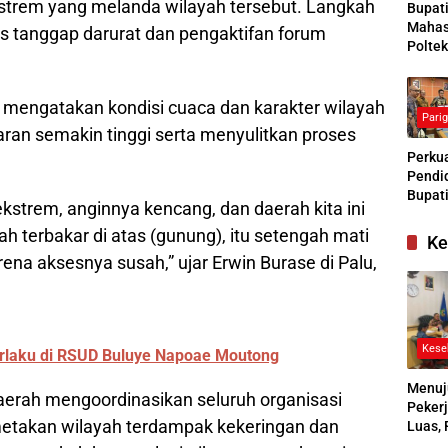
kstrem yang melanda wilayah tersebut. Langkah
Bupat
Mahas
us tanggap darurat dan pengaktifan forum
Poltek
Siapk
Gener
Pengg
 mengatakan kondisi cuaca dan karakter wilayah
Pari
Kesej
an semakin tinggi serta menyulitkan proses
Sosial
Perkua
Pendid
Bupati
kstrem, anginnya kencang, dan daerah kita ini
Buras
h terbakar di atas (gunung), itu setengah mati
Tanga
Ke
Kesep
a aksesnya susah,” ujar Erwin Burase di Palu,
Bersa
denga
Kese
rlaku di RSUD Buluye Napoae Moutong
Menuj
daerah mengoordinasikan seluruh organisasi
Pekerj
etakan wilayah terdampak kekeringan dan
Luas, 
Ikuti