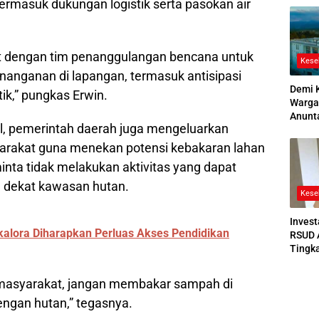
rmasuk dukungan logistik serta pasokan air
2026
t dengan tim penanggulangan bencana untuk
Kese
nanganan di lapangan, termasuk antisipasi
Demi 
tik,” pungkas Erwin.
Warga
Anunt
al, pemerintah daerah juga mengeluarkan
Ruang
Jenaz
rakat guna menekan potensi kebakaran lahan
ta tidak melakukan aktivitas yang dapat
 dekat kawasan hutan.
Kese
Invest
kalora Diharapkan Perluas Akses Pendidikan
RSUD 
Tingk
Bedah
Bertek
masyarakat, jangan membakar sampah di
engan hutan,” tegasnya.