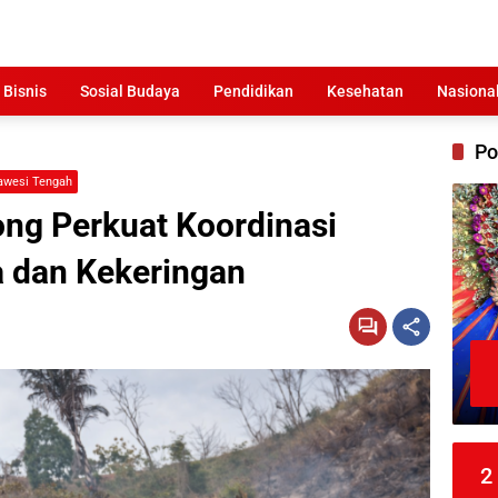
 Bisnis
Sosial Budaya
Pendidikan
Kesehatan
Nasiona
Po
awesi Tengah
ng Perkuat Koordinasi
 dan Kekeringan
2