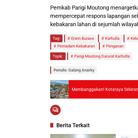
Pemkab Parigi Moutong menargetkan
mempercepat respons lapangan se
kebakaran lahan di sejumlah wilaya
Tag:
Erwin Burase
Karhutla
Keb
Pemadam Kebakaran
Penganan
Topik:
Parigi Moutong Darurat Karhutla
Penulis: Galang Anarky
Membanggakan! Kotaraya Selatan R
Berita Terkait