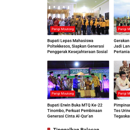
Parigi Moutong
Parigi 
Bupati Lepas Mahasiswa
Gerakan
Poltekkesos, Siapkan Generasi
Jadi La
Penggerak Kesejahteraan Sosial
Pertania
Parigi Moutong
Parigi 
Bupati Erwin Buka MTQ Ke-22
Pimpinan
Tinombo, Perkuat Pembinaan
Tes Urin
Generasi Cinta Al-Qur’an
Tegaska
Narkoba
Tinggalkan Balasan