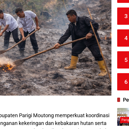
3
4
5
6
Pe
upaten Parigi Moutong memperkuat koordinasi
Pari
anganan kekeringan dan kebakaran hutan serta