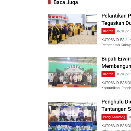
Baca Juga
Pelantikan 
Tegaskan Du
Daerah
07/08/20
KUTORA.ID, PALU 
Pemerintah Kabup
Bupati Erwi
Membangun G
Daerah
06/08/20
KUTORA.ID, PARIG
Komunikasi Pondo
Penghulu Di
Tantangan S
Parigi Moutong
0
KUTORA.ID, PARIG