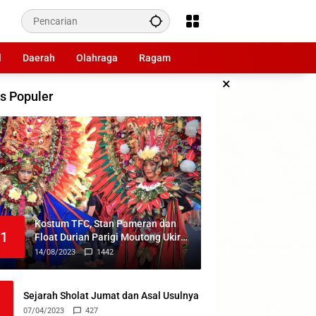
l
Daerah
Olahraga
Ragam
×
s Populer
Kostum TFC, Stan Pameran dan
1
Float Durian Parigi Moutong Ukir
Prestasi di TIFF 2023
14/08/2023
1442
Sejarah Sholat Jumat dan Asal Usulnya
07/04/2023
427