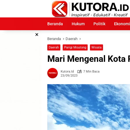
Langsung
ke
konten
Beranda
Hukum
Politik
Ekonomi
×
Beranda
Daerah
Daerah
Parigi Moutong
Wisata
Mari Mengenal Kota 
Kutora.id
7 Min Baca
23/09/2023