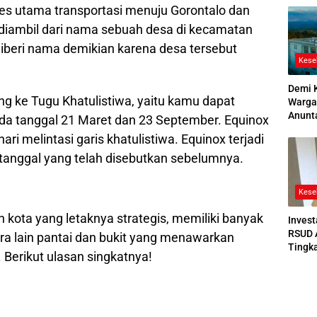
es utama transportasi menuju Gorontalo dan
2026
 diambil dari nama sebuah desa di kecamatan
iberi nama demikian karena desa tersebut
Kese
Demi 
ng ke Tugu Khatulistiwa, yaitu kamu dapat
Warga
Anunt
a tanggal 21 Maret dan 23 September. Equinox
Ruang
i melintasi garis khatulistiwa. Equinox terjadi
Jenaz
i tanggal yang telah disebutkan sebelumnya.
Kese
 kota yang letaknya strategis, memiliki banyak
Invest
RSUD 
ara lain pantai dan bukit yang menawarkan
Tingk
erikut ulasan singkatnya!
Bedah
Bertek