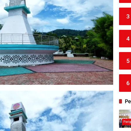
3
4
5
6
Pe
Pari