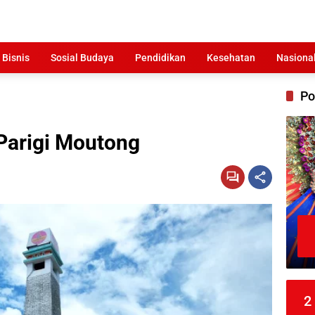
 Bisnis
Sosial Budaya
Pendidikan
Kesehatan
Nasiona
Po
Parigi Moutong
2