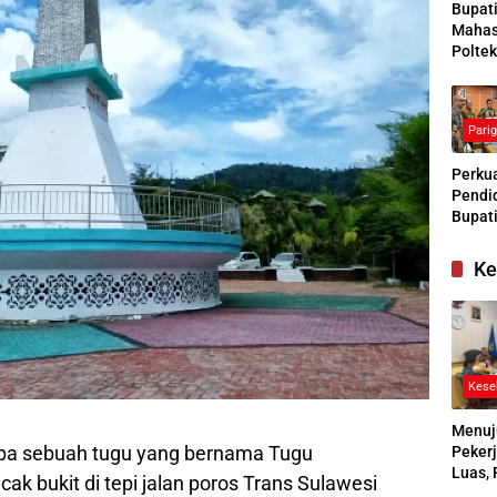
Bupat
Mahas
Poltek
Siapk
Gener
Pengg
Pari
Kesej
Sosial
Perkua
Pendid
Bupati
Buras
Tanga
Ke
Kesep
Bersa
denga
Kese
Menuj
upa sebuah tugu yang bernama Tugu
Pekerj
Luas, 
ncak bukit di tepi jalan poros Trans Sulawesi
Ikuti