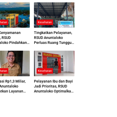
hatan
Kesehatan
Kenyamanan
Tingkatkan Pelayanan,
, RSUD
RSUD Anuntaloko
aloko Pindahkan
Perluas Ruang Tunggu
 Pemulasaraan
Apotek dan Tata Area
ah
Parkir
hatan
Kesehatan
asi Rp1,3 Miliar,
Pelayanan Ibu dan Bayi
Anuntaloko
Jadi Prioritas, RSUD
atkan Layanan
Anuntaloko Optimalkan
 Saraf
Gedung Ruang Damar
nologi Tinggi