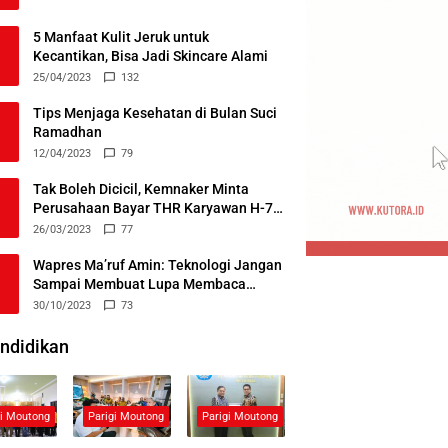
5 Manfaat Kulit Jeruk untuk
Kecantikan, Bisa Jadi Skincare Alami
25/04/2023
132
Tips Menjaga Kesehatan di Bulan Suci
Ramadhan
12/04/2023
79
Tak Boleh Dicicil, Kemnaker Minta
Perusahaan Bayar THR Karyawan H-7
Lebaran
26/03/2023
77
Wapres Ma’ruf Amin: Teknologi Jangan
Sampai Membuat Lupa Membaca
Alquran
30/10/2023
73
ndidikan
gi Moutong
Parigi Moutong
Parigi Moutong