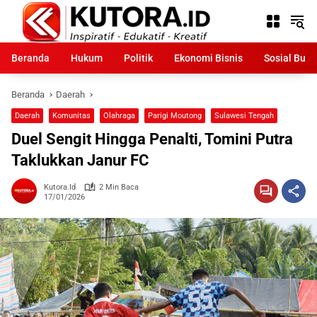
Langsung
ke
konten
Beranda
Hukum
Politik
Ekonomi Bisnis
Sosial Bud
Beranda
Daerah
Daerah
Komunitas
Olahraga
Parigi Moutong
Sulawesi Tengah
Duel Sengit Hingga Penalti, Tomini Putra
Taklukkan Janur FC
Kutora.id
2 Min Baca
17/01/2026