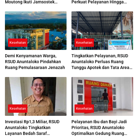
Moutong Ikuti Jamsostek
Perkuat Pelayanan Hingga
Award 2026
Desa
Kesehatan
Kesehatan
Demi Kenyamanan Warga,
Tingkatkan Pelayanan, RSUD
RSUD Anuntaloko Pindahkan
Anuntaloko Perluas Ruang
Ruang Pemulasaraan Jenazah
Tunggu Apotek dan Tata Area
Parkir
Kesehatan
Kesehatan
Investasi Rp1,3 Miliar, RSUD
Pelayanan Ibu dan Bayi Jadi
Anuntaloko Tingkatkan
Prioritas, RSUD Anuntaloko
Layanan Bedah Saraf
Optimalkan Gedung Ruang