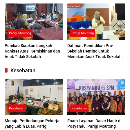
Kemendikdasmen Beri
dengan UNG
Respons Positif
Parigi Moutong
Parigi Moutong
Pemkab Siapkan Langkah
Dahniar: Pendidikan Pra-
Konkret Atasi Kemiskinan dan
Sekolah Penting untuk
Anak Tidak Sekolah
Menekan Anak Tidak Sekolah
di Parimo
Kesehatan
Kesehatan
Kesehatan
Menuju Perlindungan Pekerja
Enam Layanan Dasar Hadir di
yang Lebih Luas, Parigi
Posyandu, Parigi Moutong