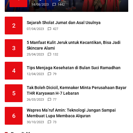
14/08/2023
1442
Sejarah Sholat Jumat dan Asal Usulnya
2
07/04/2023
427
5 Manfaat Kulit Jeruk untuk Kecantikan, Bisa Jadi
3
Skincare Alami
25/04/2023
132
Tips Menjaga Kesehatan di Bulan Suci Ramadhan
4
12/04/2023
79
Tak Boleh Dicicil, Kemnaker Minta Perusahaan Bayar
5
THR Karyawan H-7 Lebaran
26/03/2023
77
Wapres Ma’ruf Amin: Teknologi Jangan Sampai
6
Membuat Lupa Membaca Alquran
30/10/2023
73