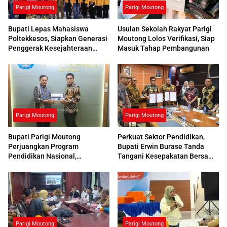
Parigi Moutong
Parigi Moutong
Bupati Lepas Mahasiswa
Usulan Sekolah Rakyat Parigi
Poltekkesos, Siapkan Generasi
Moutong Lolos Verifikasi, Siap
Penggerak Kesejahteraan
Masuk Tahap Pembangunan
Sosial
Parigi Moutong
Parigi Moutong
Bupati Parigi Moutong
Perkuat Sektor Pendidikan,
Perjuangkan Program
Bupati Erwin Burase Tanda
Pendidikan Nasional,
Tangani Kesepakatan Bersama
Kemendikdasmen Beri
dengan UNG
Respons Positif
Parigi Moutong
Parigi Moutong