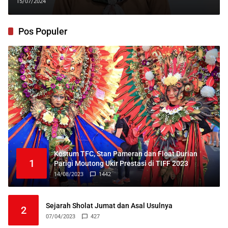
Kesehatan
15/07/2024
Pos Populer
Kostum TFC, Stan Pameran dan Float Durian
1
Parigi Moutong Ukir Prestasi di TIFF 2023
14/08/2023
1442
Sejarah Sholat Jumat dan Asal Usulnya
2
07/04/2023
427