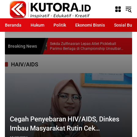
Langsung
ke
konten
Beranda
Hukum
Politik
Ekonomi Bisnis
Sosial Bud
kan
Sekda Zulfinasran Lepas Atlet Pickleball
Breaking News
Parimo Berlaga di Championship Unsulbar
2026
HAIV/AIDS
Cegah Penyebaran HIV/AIDS, Dinkes
Imbau Masyarakat Rutin Cek