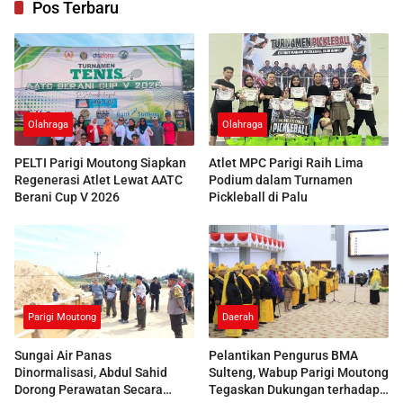
Pos Terbaru
Olahraga
Olahraga
PELTI Parigi Moutong Siapkan
Atlet MPC Parigi Raih Lima
Regenerasi Atlet Lewat AATC
Podium dalam Turnamen
Berani Cup V 2026
Pickleball di Palu
Parigi Moutong
Daerah
Sungai Air Panas
Pelantikan Pengurus BMA
Dinormalisasi, Abdul Sahid
Sulteng, Wabup Parigi Moutong
Dorong Perawatan Secara
Tegaskan Dukungan terhadap