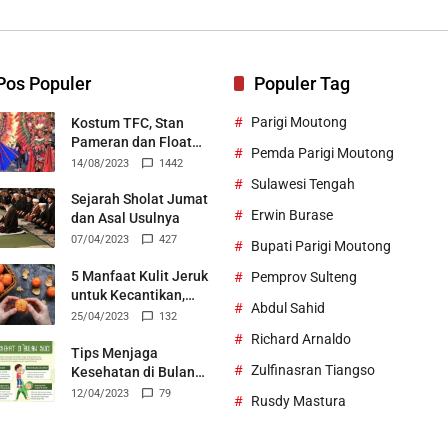
Bertek
Pos Populer
Populer Tag
Parigi Moutong
Kostum TFC, Stan
Pameran dan Float
Pemda Parigi Moutong
Durian Parigi Moutong
14/08/2023
1442
Ukir Prestasi di TIFF
Sulawesi Tengah
2023
Sejarah Sholat Jumat
Erwin Burase
dan Asal Usulnya
07/04/2023
427
Bupati Parigi Moutong
5 Manfaat Kulit Jeruk
Pemprov Sulteng
untuk Kecantikan,
Abdul Sahid
Bisa Jadi Skincare
25/04/2023
132
Alami
Richard Arnaldo
Tips Menjaga
Zulfinasran Tiangso
Kesehatan di Bulan
Suci Ramadhan
12/04/2023
79
Rusdy Mastura