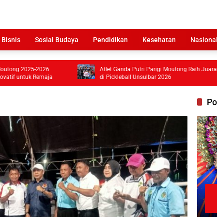
 Bisnis
Sosial Budaya
Pendidikan
Kesehatan
Nasiona
-2026
Atlet Ganda Putri Parigi Moutong Raih Juara III
Remaja
di Pickleball Unsulbar 2026
Po