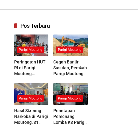
nologi Tinggi
Pos Terbaru
Parigi Moutong
Parigi Moutong
Peringatan HUT
Cegah Banjir
RI di Parigi
Susulan, Pemkab
Moutong
Parigi Moutong
Dipastikan Lebih
Kerahkan 19 Alat
Meriah,
Berat
Koordinasi
Normalisasi
Panitia
Sungai Air Panas
Parigi Moutong
Parigi Moutong
Dimatangkan
Hasil Skrining
Penetapan
Narkoba di Parigi
Pemenang
Moutong, 31
Lomba K3 Parigi
Peserta Masuk
Moutong Masuki
Tahap Asesmen
Tahap Final