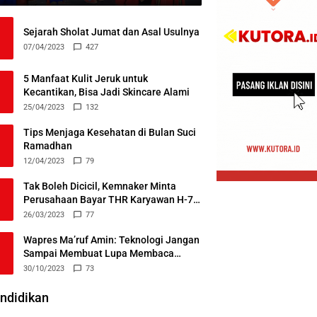
Sejarah Sholat Jumat dan Asal Usulnya
07/04/2023
427
5 Manfaat Kulit Jeruk untuk
Kecantikan, Bisa Jadi Skincare Alami
25/04/2023
132
Tips Menjaga Kesehatan di Bulan Suci
Ramadhan
12/04/2023
79
Tak Boleh Dicicil, Kemnaker Minta
Perusahaan Bayar THR Karyawan H-7
Lebaran
26/03/2023
77
Wapres Ma’ruf Amin: Teknologi Jangan
Sampai Membuat Lupa Membaca
Alquran
30/10/2023
73
ndidikan