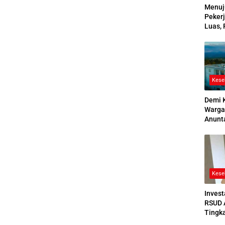
Menuj
Pekerj
Luas, 
Ikuti
2026
Kese
Demi 
Warga
Anunt
Ruang
Jenaz
Kese
Invest
RSUD 
Tingk
Bedah