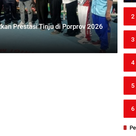
2
kan Prestasi Tinju di Porprov 2026
3
4
5
6
Pe