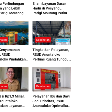
u Perlindungan
Enam Layanan Dasar
a yang Lebih
Hadir di Posyandu,
Parigi Moutong
Parigi Moutong Perkuat
 Jamsostek Award
Pelayanan Hingga Desa
hatan
Kesehatan
Kenyamanan
Tingkatkan Pelayanan,
, RSUD
RSUD Anuntaloko
aloko Pindahkan
Perluas Ruang Tunggu
 Pemulasaraan
Apotek dan Tata Area
ah
Parkir
hatan
Kesehatan
asi Rp1,3 Miliar,
Pelayanan Ibu dan Bayi
Anuntaloko
Jadi Prioritas, RSUD
atkan Layanan
Anuntaloko Optimalkan
 Saraf
Gedung Ruang Damar