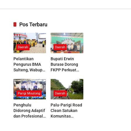
nologi Tinggi
Pos Terbaru
Daerah
Daerah
Pelantikan
Bupati Erwin
Pengurus BMA
Burase Dorong
Sulteng, Wabup
FKPP Perkuat
Parigi Moutong
Peran Pesantren
Tegaskan
Membangun
Dukungan
Generasi
terhadap
Berkarakter
Parigi Moutong
Daerah
Pelestarian Adat
Penghulu
Palu-Parigi Road
Didorong Adaptif
Clean Satukan
dan Profesional
Komunitas
Hadapi
Pecinta Alam
Tantangan Sosial
Jaga Kebersihan