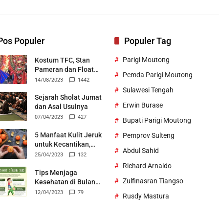
Bertek
Pos Populer
Populer Tag
Parigi Moutong
Kostum TFC, Stan
Pameran dan Float
Pemda Parigi Moutong
Durian Parigi Moutong
14/08/2023
1442
Ukir Prestasi di TIFF
Sulawesi Tengah
2023
Sejarah Sholat Jumat
Erwin Burase
dan Asal Usulnya
07/04/2023
427
Bupati Parigi Moutong
5 Manfaat Kulit Jeruk
Pemprov Sulteng
untuk Kecantikan,
Abdul Sahid
Bisa Jadi Skincare
25/04/2023
132
Alami
Richard Arnaldo
Tips Menjaga
Zulfinasran Tiangso
Kesehatan di Bulan
Suci Ramadhan
12/04/2023
79
Rusdy Mastura