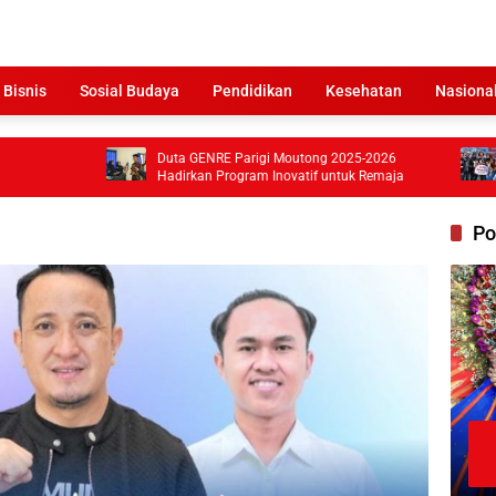
 Bisnis
Sosial Budaya
Pendidikan
Kesehatan
Nasiona
Duta GENRE Parigi Moutong 2025-2026
Atlet Ganda
Hadirkan Program Inovatif untuk Remaja
di Pickleba
Po