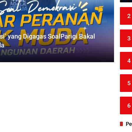
2
si’ yang Digagas SoalParigi Bakal
3
da
4
5
6
Pe