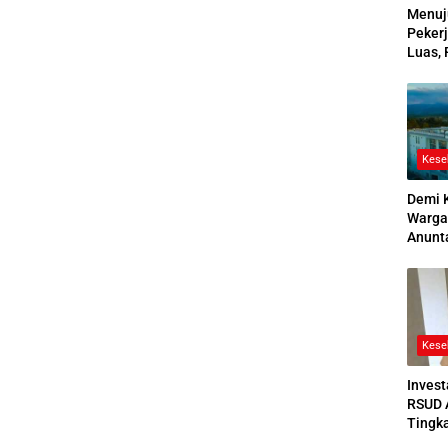
Menuj
Pekerj
Luas, 
Ikuti
2026
Kese
Demi 
Warga
Anunt
Ruang
Jenaz
Kese
Invest
RSUD 
Tingk
Bedah