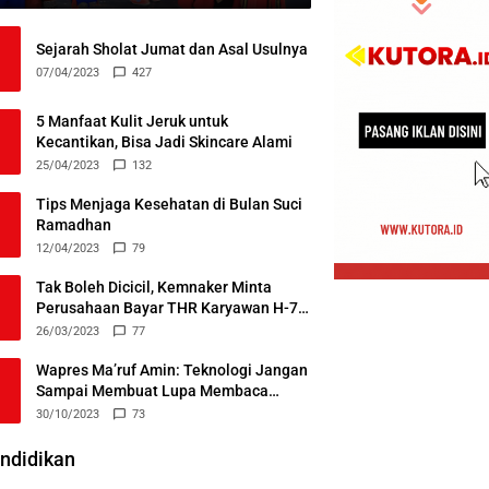
Sejarah Sholat Jumat dan Asal Usulnya
07/04/2023
427
5 Manfaat Kulit Jeruk untuk
Kecantikan, Bisa Jadi Skincare Alami
25/04/2023
132
Tips Menjaga Kesehatan di Bulan Suci
Ramadhan
12/04/2023
79
Tak Boleh Dicicil, Kemnaker Minta
Perusahaan Bayar THR Karyawan H-7
Lebaran
26/03/2023
77
Wapres Ma’ruf Amin: Teknologi Jangan
Sampai Membuat Lupa Membaca
Alquran
30/10/2023
73
ndidikan