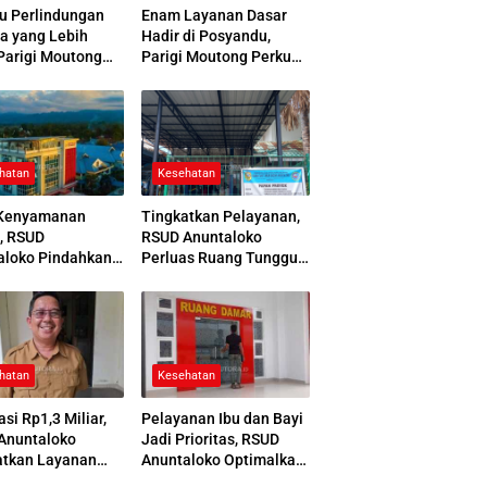
u Perlindungan
Enam Layanan Dasar
a yang Lebih
Hadir di Posyandu,
Parigi Moutong
Parigi Moutong Perkuat
 Jamsostek Award
Pelayanan Hingga Desa
hatan
Kesehatan
Kenyamanan
Tingkatkan Pelayanan,
, RSUD
RSUD Anuntaloko
aloko Pindahkan
Perluas Ruang Tunggu
 Pemulasaraan
Apotek dan Tata Area
ah
Parkir
hatan
Kesehatan
asi Rp1,3 Miliar,
Pelayanan Ibu dan Bayi
Anuntaloko
Jadi Prioritas, RSUD
atkan Layanan
Anuntaloko Optimalkan
 Saraf
Gedung Ruang Damar