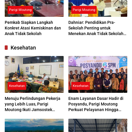
Parigi Moutong
Parigi Moutong
Pemkab Siapkan Langkah
Dahniar: Pendidikan Pra-
Konkret Atasi Kemiskinan dan
Sekolah Penting untuk
Anak Tidak Sekolah
Menekan Anak Tidak Sekolah
di Parimo
Kesehatan
Kesehatan
Kesehatan
Menuju Perlindungan Pekerja
Enam Layanan Dasar Hadir di
yang Lebih Luas, Parigi
Posyandu, Parigi Moutong
Moutong Ikuti Jamsostek
Perkuat Pelayanan Hingga
Award 2026
Desa