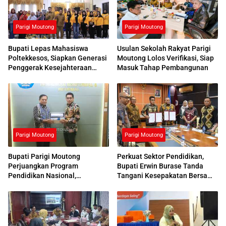
Parigi Moutong
Parigi Moutong
Bupati Lepas Mahasiswa
Usulan Sekolah Rakyat Parigi
Poltekkesos, Siapkan Generasi
Moutong Lolos Verifikasi, Siap
Penggerak Kesejahteraan
Masuk Tahap Pembangunan
Sosial
Parigi Moutong
Parigi Moutong
Bupati Parigi Moutong
Perkuat Sektor Pendidikan,
Perjuangkan Program
Bupati Erwin Burase Tanda
Pendidikan Nasional,
Tangani Kesepakatan Bersama
Kemendikdasmen Beri
dengan UNG
Respons Positif