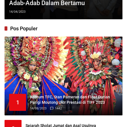
Adab-Adab Dalam Bertamu
14/04/2023
Pos Populer
Kostum TFC, Stan Pameran dan Float Durian
1
Parigi Moutong Ukir Prestasi di TIFF 2023
14/08/2023
1442
Sejarah Sholat Jumat dan Asal Usulnya