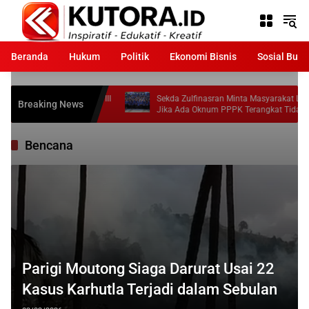
Langsung
ke
konten
Beranda
Hukum
Politik
Ekonomi Bisnis
Sosial Bud
g Raih Juara III
Sekda Zulfinasran Minta Masyarakat Laporkan
Breaking News
Jika Ada Oknum PPPK Terangkat Tidak Sesuai
Ketentuan
Bencana
Parigi Moutong Siaga Darurat Usai 22
Kasus Karhutla Terjadi dalam Sebulan