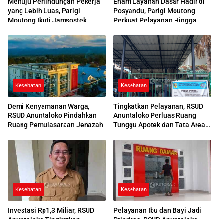
Menuju Perlindungan Pekerja
Enam Layanan Dasar Hadir di
yang Lebih Luas, Parigi
Posyandu, Parigi Moutong
Moutong Ikuti Jamsostek
Perkuat Pelayanan Hingga
Award 2026
Desa
Kesehatan
Kesehatan
Demi Kenyamanan Warga,
Tingkatkan Pelayanan, RSUD
RSUD Anuntaloko Pindahkan
Anuntaloko Perluas Ruang
Ruang Pemulasaraan Jenazah
Tunggu Apotek dan Tata Area
Parkir
Kesehatan
Kesehatan
Investasi Rp1,3 Miliar, RSUD
Pelayanan Ibu dan Bayi Jadi