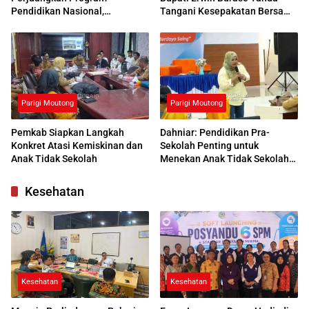
Pendidikan Nasional,
Tangani Kesepakatan Bersama
Kemendikdasmen Beri
dengan UNG
Respons Positif
Parigi Moutong
Parigi Moutong
Pemkab Siapkan Langkah
Dahniar: Pendidikan Pra-
Konkret Atasi Kemiskinan dan
Sekolah Penting untuk
Anak Tidak Sekolah
Menekan Anak Tidak Sekolah
di Parimo
Kesehatan
Kesehatan
Kesehatan