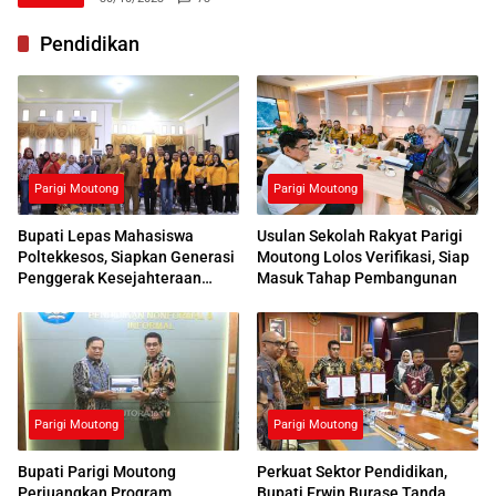
Pendidikan
Parigi Moutong
Parigi Moutong
Bupati Lepas Mahasiswa
Usulan Sekolah Rakyat Parigi
Poltekkesos, Siapkan Generasi
Moutong Lolos Verifikasi, Siap
Penggerak Kesejahteraan
Masuk Tahap Pembangunan
Sosial
Parigi Moutong
Parigi Moutong
Bupati Parigi Moutong
Perkuat Sektor Pendidikan,
Perjuangkan Program
Bupati Erwin Burase Tanda