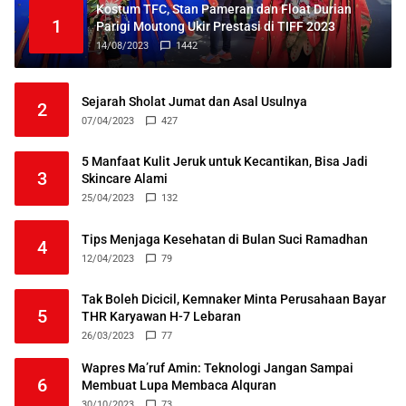
Kostum TFC, Stan Pameran dan Float Durian
1
Parigi Moutong Ukir Prestasi di TIFF 2023
14/08/2023
1442
Sejarah Sholat Jumat dan Asal Usulnya
2
07/04/2023
427
5 Manfaat Kulit Jeruk untuk Kecantikan, Bisa Jadi
3
Skincare Alami
25/04/2023
132
Tips Menjaga Kesehatan di Bulan Suci Ramadhan
4
12/04/2023
79
Tak Boleh Dicicil, Kemnaker Minta Perusahaan Bayar
5
THR Karyawan H-7 Lebaran
26/03/2023
77
Wapres Ma’ruf Amin: Teknologi Jangan Sampai
6
Membuat Lupa Membaca Alquran
30/10/2023
73