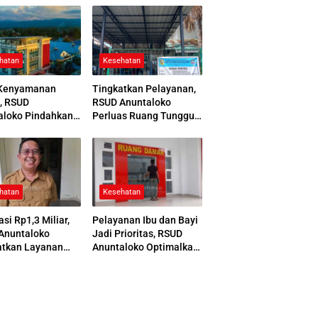
hatan
Kesehatan
Kenyamanan
Tingkatkan Pelayanan,
, RSUD
RSUD Anuntaloko
aloko Pindahkan
Perluas Ruang Tunggu
 Pemulasaraan
Apotek dan Tata Area
ah
Parkir
hatan
Kesehatan
asi Rp1,3 Miliar,
Pelayanan Ibu dan Bayi
Anuntaloko
Jadi Prioritas, RSUD
atkan Layanan
Anuntaloko Optimalkan
 Saraf
Gedung Ruang Damar
nologi Tinggi