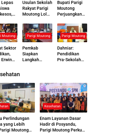
i Lepas
Usulan Sekolah
Bupati Parigi
iswa
Rakyat Parigi
Moutong
kesos,
Moutong Lolos
Perjuangkan
an
Verifikasi, Siap
Program
asi
Masuk Tahap
Pendidikan
erak
Pembangunan
Nasional,
gi Moutong
Parigi Moutong
Parigi Moutong
ahteraan
Kemendikdas
men Beri
t Sektor
Pemkab
Dahniar:
Respons
ikan,
Siapkan
Pendidikan
Positif
 Erwin
Langkah
Pra-Sekolah
e Tanda
Konkret Atasi
Penting untuk
ni
Kemiskinan
Menekan Anak
sehatan
akatan
dan Anak Tidak
Tidak Sekolah
ma
Sekolah
di Parimo
n UNG
hatan
Kesehatan
u Perlindungan
Enam Layanan Dasar
a yang Lebih
Hadir di Posyandu,
Parigi Moutong
Parigi Moutong Perkuat
 Jamsostek Award
Pelayanan Hingga Desa