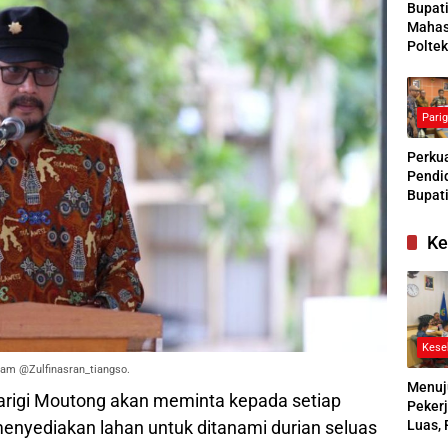
Bupat
Mahas
Poltek
Siapk
Gener
Pengg
Pari
Kesej
Sosial
Perkua
Pendid
Bupati
Buras
Tanga
Ke
Kesep
Bersa
denga
Kese
gram @Zulfinasran_tiangso.
Menuj
rigi Moutong akan meminta kepada setiap
Pekerj
nyediakan lahan untuk ditanami durian seluas
Luas, 
Ikuti