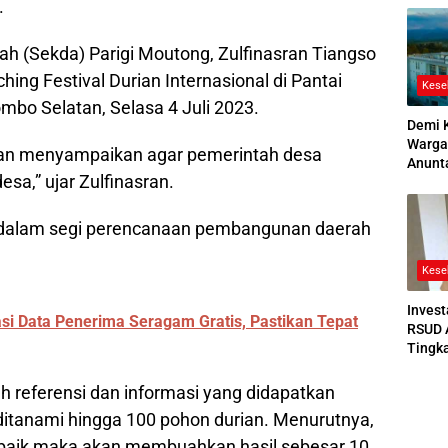
.
2026
rah (Sekda) Parigi Moutong, Zulfinasran Tiangso
ng Festival Durian Internasional di Pantai
Kese
bo Selatan, Selasa 4 Juli 2023.
Demi 
Warga
uan menyampaikan agar pemerintah desa
Anunt
sa,” ujar Zulfinasran.
Ruang
Jenaz
ama dalam segi perencanaan pembangunan daerah
Kese
Invest
asi Data Penerima Seragam Gratis, Pastikan Tepat
RSUD 
Tingk
Bedah
Bertek
 referensi dan informasi yang didapatkan
ditanami hingga 100 pohon durian. Menurutnya,
 baik maka akan membuahkan hasil sebesar 10