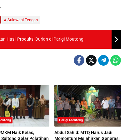
.
Sulawesi Tengah
n Hasil Produksi Durian di Parigi Moutong
Moutong
Parigi Moutong
UMKM Naik Kelas,
Abdul Sahid: MTQ Harus Jadi
Sulteng Gelar Pelatihan
Momentum Melahirkan Generasi