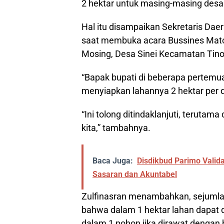
2 hektar untuk masing-masing desa
Hal itu disampaikan Sekretaris Dae
saat membuka acara Bussines Matchi
Mosing, Desa Sinei Kecamatan Tinom
“Bapak bupati di beberapa pertem
menyiapkan lahannya 2 hektar per de
“Ini tolong ditindaklanjuti, terut
kita,” tambahnya.
Baca Juga:
Disdikbud Parimo Valid
Sasaran dan Akuntabel
Zulfinasran menambahkan, sejumlah
bahwa dalam 1 hektar lahan dapat 
dalam 1 pohon jika dirawat dengan