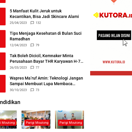
5 Manfaat Kulit Jeruk untuk
Kecantikan, Bisa Jadi Skincare Alami
25/04/2023
132
Tips Menjaga Kesehatan di Bulan Suci
Ramadhan
12/04/2023
79
Tak Boleh Dicicil, Kemnaker Minta
Perusahaan Bayar THR Karyawan H-7
Lebaran
26/03/2023
77
Wapres Ma’ruf Amin: Teknologi Jangan
Sampai Membuat Lupa Membaca
Alquran
30/10/2023
73
ndidikan
gi Moutong
Parigi Moutong
Parigi Moutong