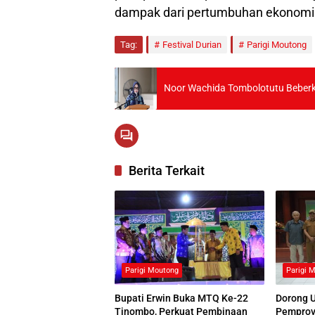
dampak dari pertumbuhan ekonomi
Tag:
Festival Durian
Parigi Moutong
Noor Wachida Tombolotutu Beberka
Berita Terkait
Parigi Moutong
Parigi 
Bupati Erwin Buka MTQ Ke-22
Dorong 
Tinombo, Perkuat Pembinaan
Pemprov 