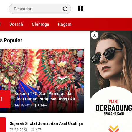
l
Daerah
Olahraga
Ragam
×
s Populer
Kostum TFC, Stan Pameran dan
1
Float Durian Parigi Moutong Ukir
Prestasi di TIFF 2023
14/08/2023
1442
Sejarah Sholat Jumat dan Asal Usulnya
07/04/2023
427