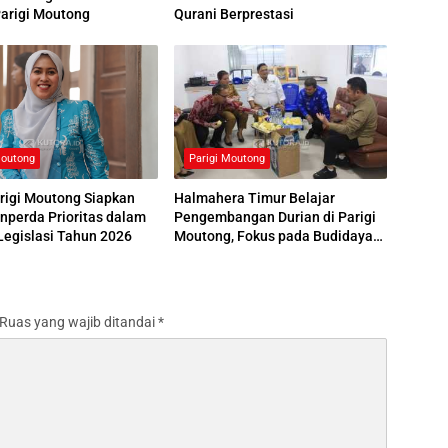
arigi Moutong
Qurani Berprestasi
Moutong
Parigi Moutong
rigi Moutong Siapkan
Halmahera Timur Belajar
nperda Prioritas dalam
Pengembangan Durian di Parigi
Legislasi Tahun 2026
Moutong, Fokus pada Budidaya
hingga Pemasaran
Ruas yang wajib ditandai
*