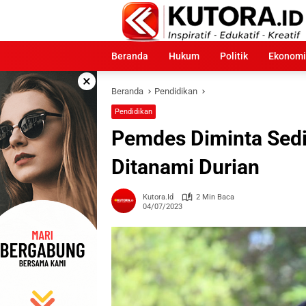
Langsung
ke
konten
Beranda
Hukum
Politik
Ekonomi
×
Beranda
Pendidikan
Pendidikan
Pemdes Diminta Sedi
Ditanami Durian
Kutora.id
2 Min Baca
04/07/2023