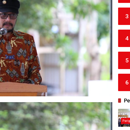
3
4
5
6
Pe
Pari