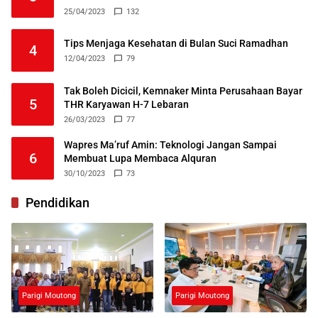
25/04/2023
132
Tips Menjaga Kesehatan di Bulan Suci Ramadhan
4
12/04/2023
79
Tak Boleh Dicicil, Kemnaker Minta Perusahaan Bayar
5
THR Karyawan H-7 Lebaran
26/03/2023
77
Wapres Ma’ruf Amin: Teknologi Jangan Sampai
6
Membuat Lupa Membaca Alquran
30/10/2023
73
Pendidikan
Parigi Moutong
Parigi Moutong