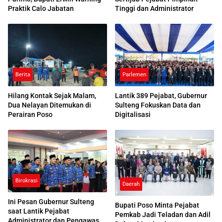
Praktik Calo Jabatan
Tinggi dan Administrator
Berita
Parlemen
Hilang Kontak Sejak Malam,
Lantik 389 Pejabat, Gubernur
Dua Nelayan Ditemukan di
Sulteng Fokuskan Data dan
Perairan Poso
Digitalisasi
Birokrasi
Daerah
Ini Pesan Gubernur Sulteng
Bupati Poso Minta Pejabat
saat Lantik Pejabat
Pemkab Jadi Teladan dan Adil
Administrator dan Pengawas