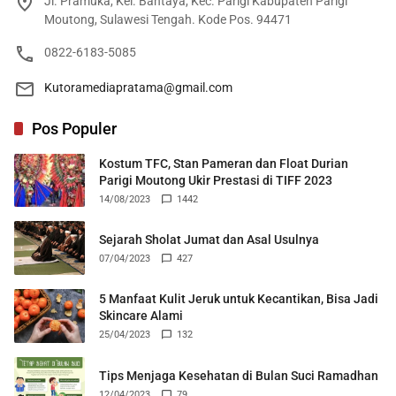
Jl. Pramuka, Kel. Bantaya, Kec. Parigi Kabupaten Parigi
Moutong, Sulawesi Tengah. Kode Pos. 94471
0822-6183-5085
Kutoramediapratama@gmail.com
Pos Populer
Kostum TFC, Stan Pameran dan Float Durian
Parigi Moutong Ukir Prestasi di TIFF 2023
14/08/2023
1442
Sejarah Sholat Jumat dan Asal Usulnya
07/04/2023
427
5 Manfaat Kulit Jeruk untuk Kecantikan, Bisa Jadi
Skincare Alami
25/04/2023
132
Tips Menjaga Kesehatan di Bulan Suci Ramadhan
12/04/2023
79