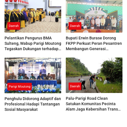
Daerah
Daerah
Pelantikan Pengurus BMA
Bupati Erwin Burase Dorong
Sulteng, Wabup Parigi Moutong
FKPP Perkuat Peran Pesantren
Tegaskan Dukungan terhadap
Membangun Generasi
Pelestarian Adat
Berkarakter
Daerah
Parigi Moutong
Palu-Parigi Road Clean
Penghulu Didorong Adaptif dan
Satukan Komunitas Pecinta
Profesional Hadapi Tantangan
Alam Jaga Kebersihan Trans
Sosial Masyarakat
Sulawesi