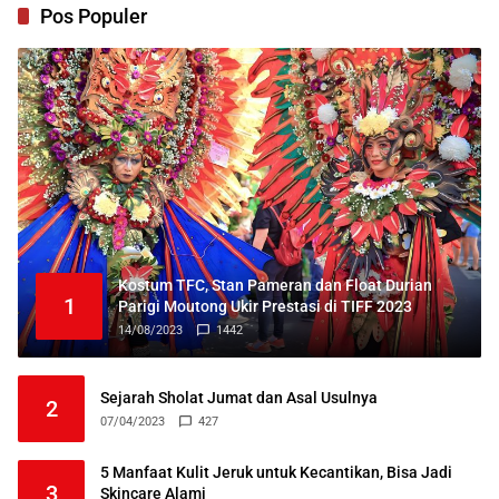
Pos Populer
Kostum TFC, Stan Pameran dan Float Durian
1
Parigi Moutong Ukir Prestasi di TIFF 2023
14/08/2023
1442
Sejarah Sholat Jumat dan Asal Usulnya
2
07/04/2023
427
5 Manfaat Kulit Jeruk untuk Kecantikan, Bisa Jadi
3
Skincare Alami