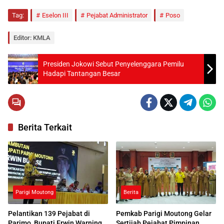
Tag:
Eselon III
Pejabat Administrator
Poso
Editor: KMLA
Presiden Jokowi Sebut Penyelenggara Pemilu
Hadapi Tantangan Besar
Berita Terkait
Parigi Moutong
Berita
Pelantikan 139 Pejabat di
Pemkab Parigi Moutong Gelar
Parimo, Bupati Erwin Warning
Sertijab Pejabat Pimpinan