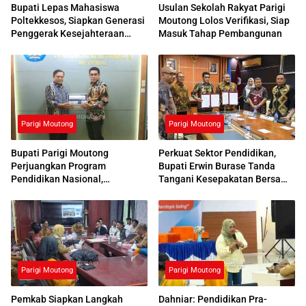
Bupati Lepas Mahasiswa
Usulan Sekolah Rakyat Parigi
Poltekkesos, Siapkan Generasi
Moutong Lolos Verifikasi, Siap
Penggerak Kesejahteraan
Masuk Tahap Pembangunan
Sosial
Parigi Moutong
Parigi Moutong
Bupati Parigi Moutong
Perkuat Sektor Pendidikan,
Perjuangkan Program
Bupati Erwin Burase Tanda
Pendidikan Nasional,
Tangani Kesepakatan Bersama
Kemendikdasmen Beri
dengan UNG
Respons Positif
Parigi Moutong
Parigi Moutong
Pemkab Siapkan Langkah
Dahniar: Pendidikan Pra-