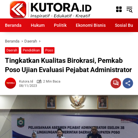
Langsung
ke
konten
Beranda
Hukum
Politik
Ekonomi Bisnis
Sosial Bud
Beranda
Daerah
Daerah
Pendidikan
Poso
Tingkatkan Kualitas Birokrasi, Pemkab
Poso Ujian Evaluasi Pejabat Administrator
Kutora.id
2 Min Baca
08/11/2023