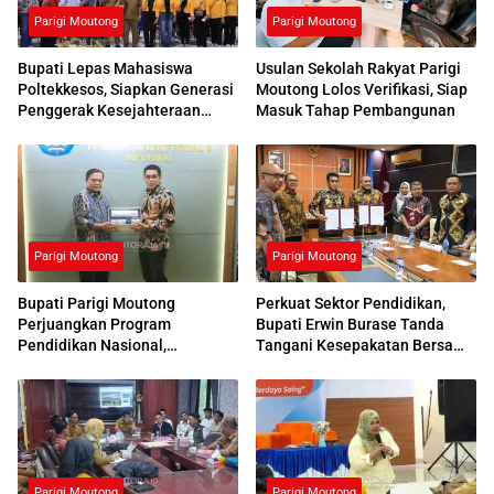
Parigi Moutong
Parigi Moutong
Bupati Lepas Mahasiswa
Usulan Sekolah Rakyat Parigi
Poltekkesos, Siapkan Generasi
Moutong Lolos Verifikasi, Siap
Penggerak Kesejahteraan
Masuk Tahap Pembangunan
Sosial
Parigi Moutong
Parigi Moutong
Bupati Parigi Moutong
Perkuat Sektor Pendidikan,
Perjuangkan Program
Bupati Erwin Burase Tanda
Pendidikan Nasional,
Tangani Kesepakatan Bersama
Kemendikdasmen Beri
dengan UNG
Respons Positif
Parigi Moutong
Parigi Moutong