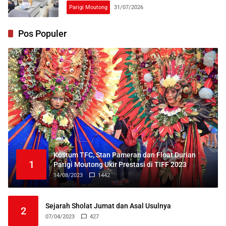
Parigi Moutong
31/07/2026
Pos Populer
Kostum TFC, Stan Pameran dan Float Durian
1
Parigi Moutong Ukir Prestasi di TIFF 2023
14/08/2023
1442
Sejarah Sholat Jumat dan Asal Usulnya
2
07/04/2023
427