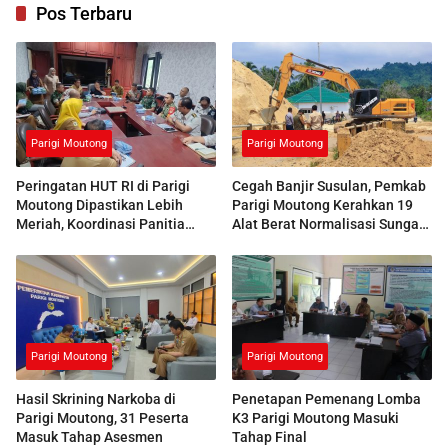
Pos Terbaru
Parigi Moutong
Parigi Moutong
Peringatan HUT RI di Parigi
Cegah Banjir Susulan, Pemkab
Moutong Dipastikan Lebih
Parigi Moutong Kerahkan 19
Meriah, Koordinasi Panitia
Alat Berat Normalisasi Sungai
Dimatangkan
Air Panas
Parigi Moutong
Parigi Moutong
Hasil Skrining Narkoba di
Penetapan Pemenang Lomba
Parigi Moutong, 31 Peserta
K3 Parigi Moutong Masuki
Masuk Tahap Asesmen
Tahap Final