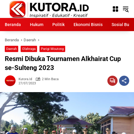
Langsung
ke
konten
Beranda
Hukum
Politik
Ekonomi Bisnis
Sosial Bud
Beranda
Daerah
Daerah
Olahraga
Parigi Moutong
Resmi Dibuka Tournamen Alkhairat Cup
se-Sulteng 2023
Kutora.id
2 Min Baca
27/07/2023