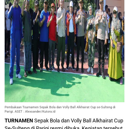
Pembukaan Tournamen Sepak Bola dan Volly Ball Alkhairat Cup se-Sulteng di
Parigi. ASET : Alexsander/Kutora.id
TURNAMEN
Sepak Bola dan Volly Ball Alkhairat Cup
Se-Sulteng di Parigi resmi dibuka, Kegiatan tersebut