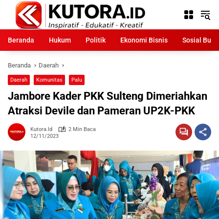
Langsung
ke
konten
Beranda
Hukum
Politik
Ekonomi Bisnis
Sosial Bud
Beranda
Daerah
Daerah
Komunitas
Palu
Jambore Kader PKK Sulteng Dimeriahkan
Atraksi Devile dan Pameran UP2K-PKK
Kutora.id
2 Min Baca
12/11/2023