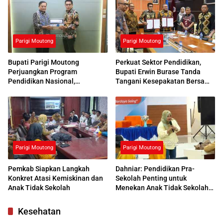
Parigi Moutong
Parigi Moutong
Bupati Parigi Moutong
Perkuat Sektor Pendidikan,
Perjuangkan Program
Bupati Erwin Burase Tanda
Pendidikan Nasional,
Tangani Kesepakatan Bersama
Kemendikdasmen Beri
dengan UNG
Respons Positif
Parigi Moutong
Parigi Moutong
Pemkab Siapkan Langkah
Dahniar: Pendidikan Pra-
Konkret Atasi Kemiskinan dan
Sekolah Penting untuk
Anak Tidak Sekolah
Menekan Anak Tidak Sekolah
di Parimo
Kesehatan