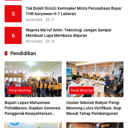
Tak Boleh Dicicil, Kemnaker Minta Perusahaan Bayar
5
THR Karyawan H-7 Lebaran
26/03/2023
77
Wapres Ma’ruf Amin: Teknologi Jangan Sampai
6
Membuat Lupa Membaca Alquran
30/10/2023
73
Pendidikan
Parigi Moutong
Parigi Moutong
Bupati Lepas Mahasiswa
Usulan Sekolah Rakyat Parigi
Poltekkesos, Siapkan Generasi
Moutong Lolos Verifikasi, Siap
Penggerak Kesejahteraan
Masuk Tahap Pembangunan
Sosial