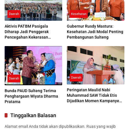
Kesehatan
Daerah
Gubernur Rusdy Mastura:
Aktivis PATBM Pasigala
Kesehatan Jadi Modal Penting
Diharap Jadi Penggerak
Pembangunan Sulteng
Pencegahan Kekerasan
Terhadap Anak
Daerah
Daerah
Peringatan Maulid Nabi
Bunda PAUD Sulteng Terima
Muhammad SAW Tidak Etis
Penghargaan Wiyata Dharma
Dijadikan Momen Kampanye
Pratama
Politik
Tinggalkan Balasan
Alamat email Anda tidak akan dipublikasikan.
Ruas yang wajib