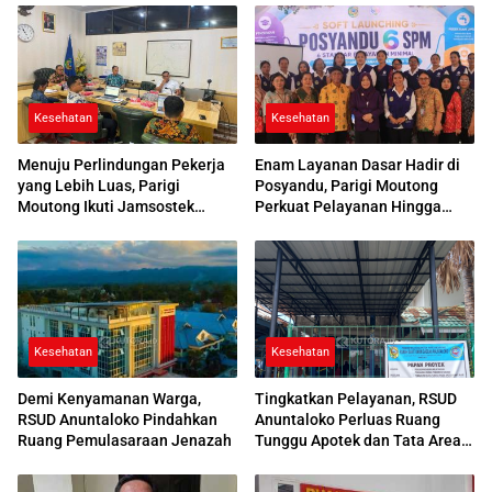
Kesehatan
Kesehatan
Menuju Perlindungan Pekerja
Enam Layanan Dasar Hadir di
yang Lebih Luas, Parigi
Posyandu, Parigi Moutong
Moutong Ikuti Jamsostek
Perkuat Pelayanan Hingga
Award 2026
Desa
Kesehatan
Kesehatan
Demi Kenyamanan Warga,
Tingkatkan Pelayanan, RSUD
RSUD Anuntaloko Pindahkan
Anuntaloko Perluas Ruang
Ruang Pemulasaraan Jenazah
Tunggu Apotek dan Tata Area
Parkir