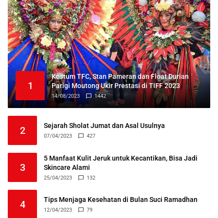
Kostum TFC, Stan Pameran dan Float Durian
1
Parigi Moutong Ukir Prestasi di TIFF 2023
14/08/2023
1442
Sejarah Sholat Jumat dan Asal Usulnya
2
07/04/2023
427
5 Manfaat Kulit Jeruk untuk Kecantikan, Bisa Jadi
3
Skincare Alami
25/04/2023
132
Tips Menjaga Kesehatan di Bulan Suci Ramadhan
4
12/04/2023
79