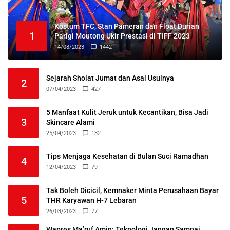
Kostum TFC, Stan Pameran dan Float Durian
1
Parigi Moutong Ukir Prestasi di TIFF 2023
14/08/2023
1442
Sejarah Sholat Jumat dan Asal Usulnya
2
07/04/2023
427
5 Manfaat Kulit Jeruk untuk Kecantikan, Bisa Jadi
3
Skincare Alami
25/04/2023
132
Tips Menjaga Kesehatan di Bulan Suci Ramadhan
4
12/04/2023
79
Tak Boleh Dicicil, Kemnaker Minta Perusahaan Bayar
5
THR Karyawan H-7 Lebaran
26/03/2023
77
Wapres Ma’ruf Amin: Teknologi Jangan Sampai