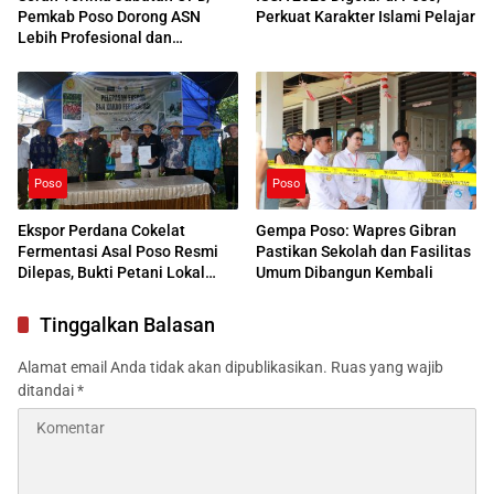
Pemkab Poso Dorong ASN
Perkuat Karakter Islami Pelajar
Lebih Profesional dan
Responsif
Poso
Poso
Ekspor Perdana Cokelat
Gempa Poso: Wapres Gibran
Fermentasi Asal Poso Resmi
Pastikan Sekolah dan Fasilitas
Dilepas, Bukti Petani Lokal
Umum Dibangun Kembali
Siap Go Global
Tinggalkan Balasan
Alamat email Anda tidak akan dipublikasikan.
Ruas yang wajib
ditandai
*