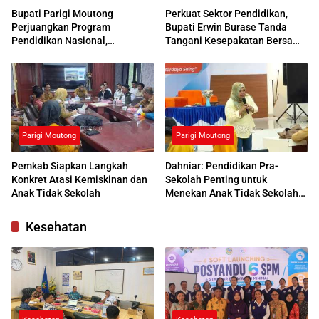
Bupati Parigi Moutong
Perkuat Sektor Pendidikan,
Perjuangkan Program
Bupati Erwin Burase Tanda
Pendidikan Nasional,
Tangani Kesepakatan Bersama
Kemendikdasmen Beri
dengan UNG
Respons Positif
Parigi Moutong
Parigi Moutong
Pemkab Siapkan Langkah
Dahniar: Pendidikan Pra-
Konkret Atasi Kemiskinan dan
Sekolah Penting untuk
Anak Tidak Sekolah
Menekan Anak Tidak Sekolah
di Parimo
Kesehatan