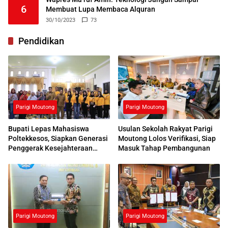
6
Membuat Lupa Membaca Alquran
30/10/2023
73
Pendidikan
Parigi Moutong
Parigi Moutong
Bupati Lepas Mahasiswa
Usulan Sekolah Rakyat Parigi
Poltekkesos, Siapkan Generasi
Moutong Lolos Verifikasi, Siap
Penggerak Kesejahteraan
Masuk Tahap Pembangunan
Sosial
Parigi Moutong
Parigi Moutong