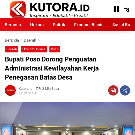
Langsung
ke
konten
Beranda
Hukum
Politik
Ekonomi Bisnis
Sosial Bud
Beranda
Daerah
Daerah
Ekonomi Bisnis
Poso
Bupati Poso Dorong Penguatan
Administrasi Kewilayahan Kerja
Penegasan Batas Desa
Kutora.id
2 Min Baca
14/05/2024