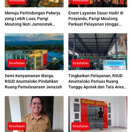
Kesehatan
Kesehatan
Menuju Perlindungan Pekerja
Enam Layanan Dasar Hadir di
yang Lebih Luas, Parigi
Posyandu, Parigi Moutong
Moutong Ikuti Jamsostek
Perkuat Pelayanan Hingga
Award 2026
Desa
Kesehatan
Kesehatan
Demi Kenyamanan Warga,
Tingkatkan Pelayanan, RSUD
RSUD Anuntaloko Pindahkan
Anuntaloko Perluas Ruang
Ruang Pemulasaraan Jenazah
Tunggu Apotek dan Tata Area
Parkir
Kesehatan
Kesehatan