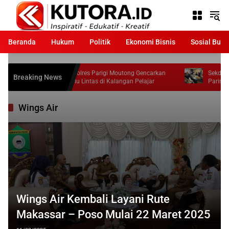
Langsung
ke
konten
Beranda
Hukum
Politik
Ekonomi Bisnis
Sosial Bud
Satlantas Polres Parigi Moutong Gencarkan
Sekda Zulfinasran Le
Breaking News
Edukasi Lalu Lintas di Kalangan Pelajar
Parimo Berlaga di 
2026
Wings Air
Wings Air Kembali Layani Rute
Makassar – Poso Mulai 22 Maret 2025