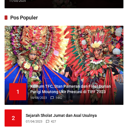
11/03/2025
Pos Populer
Kostum TFC, Stan Pameran dan Float Durian
1
Parigi Moutong Ukir Prestasi di TIFF 2023
14/08/2023
1442
Sejarah Sholat Jumat dan Asal Usulnya
2
07/04/2023
427