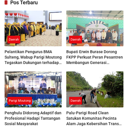
Pos Terbaru
Daerah
Daerah
Pelantikan Pengurus BMA
Bupati Erwin Burase Dorong
Sulteng, Wabup Parigi Moutong
FKPP Perkuat Peran Pesantren
Tegaskan Dukungan terhadap
Membangun Generasi
Pelestarian Adat
Berkarakter
Parigi Moutong
Daerah
Penghulu Didorong Adaptif dan
Palu-Parigi Road Clean
Profesional Hadapi Tantangan
Satukan Komunitas Pecinta
Sosial Masyarakat
Alam Jaga Kebersihan Trans