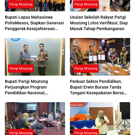
Parigi Moutong
Parigi Moutong
Bupati Lepas Mahasiswa
Usulan Sekolah Rakyat Parigi
Poltekkesos, Siapkan Generasi
Moutong Lolos Verifikasi, Siap
Penggerak Kesejahteraan
Masuk Tahap Pembangunan
Sosial
Parigi Moutong
Parigi Moutong
Bupati Parigi Moutong
Perkuat Sektor Pendidikan,
Perjuangkan Program
Bupati Erwin Burase Tanda
Pendidikan Nasional,
Tangani Kesepakatan Bersama
Kemendikdasmen Beri
dengan UNG
Respons Positif
Parigi Moutong
Parigi Moutong