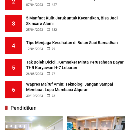
2
07/04/2023
427
5 Manfaat Kulit Jeruk untuk Kecantikan, Bisa Jadi
3
Skincare Alami
25/04/2023
132
Tips Menjaga Kesehatan di Bulan Suci Ramadhan
4
12/04/2023
79
Tak Boleh Dicicil, Kemnaker Minta Perusahaan Bayar
5
THR Karyawan H-7 Lebaran
26/03/2023
77
Wapres Ma’ruf Amin: Teknologi Jangan Sampai
6
Membuat Lupa Membaca Alquran
30/10/2023
73
Pendidikan