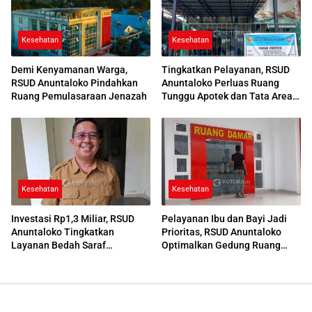
Kesehatan
Kesehatan
Demi Kenyamanan Warga,
Tingkatkan Pelayanan, RSUD
RSUD Anuntaloko Pindahkan
Anuntaloko Perluas Ruang
Ruang Pemulasaraan Jenazah
Tunggu Apotek dan Tata Area
Parkir
Kesehatan
Kesehatan
Investasi Rp1,3 Miliar, RSUD
Pelayanan Ibu dan Bayi Jadi
Anuntaloko Tingkatkan
Prioritas, RSUD Anuntaloko
Layanan Bedah Saraf
Optimalkan Gedung Ruang
Berteknologi Tinggi
Damar