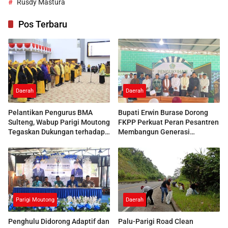
Rusdy Mastura
Pos Terbaru
Daerah
Daerah
Pelantikan Pengurus BMA
Bupati Erwin Burase Dorong
Sulteng, Wabup Parigi Moutong
FKPP Perkuat Peran Pesantren
Tegaskan Dukungan terhadap
Membangun Generasi
Pelestarian Adat
Berkarakter
Parigi Moutong
Daerah
Penghulu Didorong Adaptif dan
Palu-Parigi Road Clean