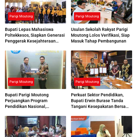
Parigi Moutong
Parigi Moutong
Bupati Lepas Mahasiswa
Usulan Sekolah Rakyat Parigi
Poltekkesos, Siapkan Generasi
Moutong Lolos Verifikasi, Siap
Penggerak Kesejahteraan
Masuk Tahap Pembangunan
Sosial
Parigi Moutong
Parigi Moutong
Bupati Parigi Moutong
Perkuat Sektor Pendidikan,
Perjuangkan Program
Bupati Erwin Burase Tanda
Pendidikan Nasional,
Tangani Kesepakatan Bersama
Kemendikdasmen Beri
dengan UNG
Respons Positif