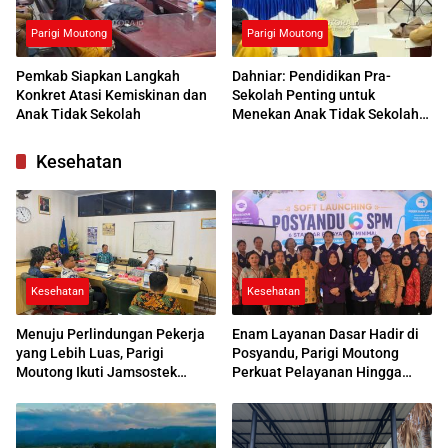
Parigi Moutong
Parigi Moutong
Pemkab Siapkan Langkah
Dahniar: Pendidikan Pra-
Konkret Atasi Kemiskinan dan
Sekolah Penting untuk
Anak Tidak Sekolah
Menekan Anak Tidak Sekolah
di Parimo
Kesehatan
Kesehatan
Kesehatan
Menuju Perlindungan Pekerja
Enam Layanan Dasar Hadir di
yang Lebih Luas, Parigi
Posyandu, Parigi Moutong
Moutong Ikuti Jamsostek
Perkuat Pelayanan Hingga
Award 2026
Desa