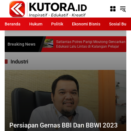
Langsung
ke
konten
Beranda
Hukum
Politik
Ekonomi Bisnis
Sosial Bud
 Laporkan
Satlantas Polres Parigi Moutong Gencarkan
Se
Breaking News
k Sesuai
Edukasi Lalu Lintas di Kalangan Pelajar
Pa
2
Industri
Persiapan Gernas BBI Dan BBWI 2023